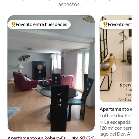
aspectos.
Favorito entre huéspedes
Favorito entre
Favorito entre huéspedes preferido
Favorito entre hu
Apartamento en 
Loft de diseño 120 
personas • Lago d
✨ La escapada ele
120 m² con terraza
lago del Der. Alójate en Wassy, en un loft
Apartamento en Robert-Esp
Calificación promedio: 4.97 de 
4.97 (34)