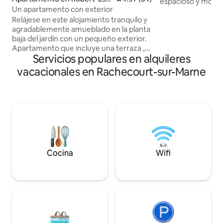
espacioso y mode
agne
Un apartamento con exterior
para hasta 8 personas. Disfrut
Relájese en este alojamiento tranquilo y
ubicación ideal: 🚤 a 20 minutos del lago
agradablemente amueblado en la planta
Der y sus actividad
baja del jardín con un pequeño exterior.
minutos de Nigloland, 🍇 en la r
Apartamento que incluye una terraza ,
champán y de las 
Servicios populares en alquileres
una entrada , una amplia sala de estar,
de madera, 📍a sol
una cocina integrada abierta a la sala de
París, 1 hora y med
vacacionales en Rachecourt-sur-Marne
estar , dos dormitorios , un baño. En un
10 minutos de Troy
pueblo con todas las tiendas , cerca de
perfecto para una 
un gran bosque estatal. Muchas
con amigos o por t
actividades posibles en los alrededores (
caza , pesca, golf, equitación ,
senderismo , tenis...) Bar-le-Duc a 14 km
, Saint dizier a 14 km , lago de la mañana a
45 minutos , lago del Der a 50 minutos
Cocina
Wifi