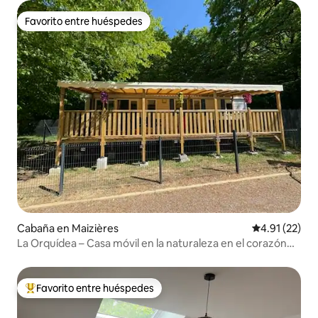
Favorito entre huéspedes
Favorito entre huéspedes
Cabaña en Maizières
Calificación 
4.91 (22)
La Orquídea – Casa móvil en la naturaleza en el corazón
del bosque
Favorito entre huéspedes
Favorito entre huéspedes preferido