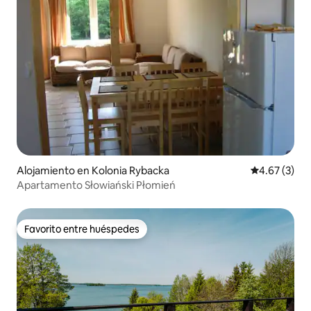
Alojamiento en Kolonia Rybacka
Calificación
4.67 (3)
Apartamento Słowiański Płomień
Favorito entre huéspedes
Favorito entre huéspedes