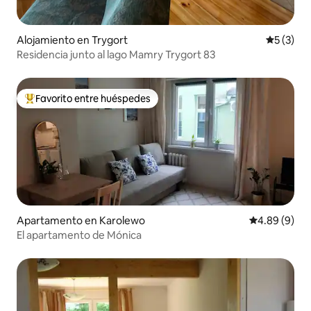
Alojamiento en Trygort
Calificac
5 (3)
Residencia junto al lago Mamry Trygort 83
Favorito entre huéspedes
Favorito entre huéspedes preferido
Apartamento en Karolewo
Calificación 
4.89 (9)
El apartamento de Mónica