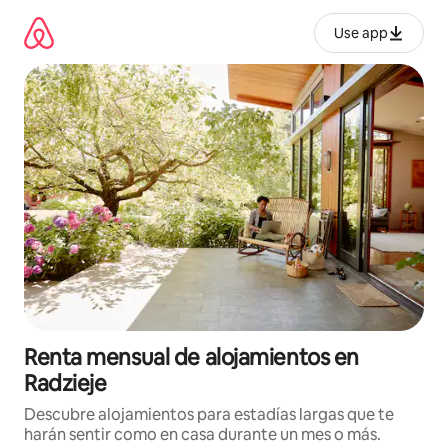
Omite
el
Use app
contenido
Renta mensual de alojamientos en
Radzieje
Descubre alojamientos para estadías largas que te
harán sentir como en casa durante un mes o más.