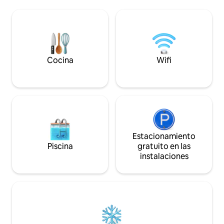
familias o grupos, 
propia piscina y de un exuberante jardín,
y comodidad, ofr
mientras tiene restaurantes, bares y el
inolvidable en el 
Centro Comercial La Fuente a solo 4
minutos a pie. Varios campos de golf
populares a menos de 5 minutos. Las
playas de La Zenia y Playa Flamenca se
encuentran a aproximadamente 5 km.
Cocina
Wifi
La Zenia Boulevard a 4,5 km.
Estacionamiento
Piscina
gratuito en las
instalaciones