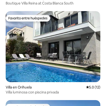
Boutique Villa Reina at Costa Blanca South
Favorito entre huéspedes
Favorito entre huéspedes
Villa en Orihuela
Calificación
5.0 (12)
Villa luminosa con piscina privada