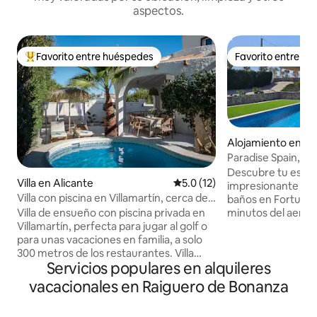
aspectos.
Favorito entre huéspedes
Favorito entre h
Favorito entre huéspedes preferido
Favorito entre h
Alojamiento en Fo
Paradise Spain, Mu
piscina de 12 m
Descubre tu escap
Villa en Alicante
Calificación promedio: 5.0 de 
5.0 (12)
impresionante villa
Villa con piscina en Villamartín, cerca de
baños en Fortuna, 
campos de golf y de La Zenia
minutos del aeropu
Villa de ensueño con piscina privada en
villa cuenta con un
Villamartín, perfecta para jugar al golf o
cocina totalmente
para unas vacaciones en familia, a solo
acogedora zona de 
300 metros de los restaurantes. Villa
Servicios populares en alquileres
ideal para cenar al aire lib
independiente en una calle tranquila.
partidos amistoso
Cuenta con 4 dormitorios y 2 baños, lo
vacacionales en Raiguero de Bonanza
de tenis, todo den
que la hace ideal para parejas, familias o
bellamente ajardi
viajes de golf con amigos. Disfrute de su