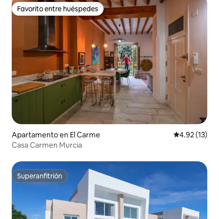
Favorito entre huéspedes
Favorito entre huéspedes
Apartamento en El Carme
Calificación 
4.92 (13)
Casa Carmen Murcia
Superanfitrión
Superanfitrión