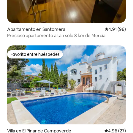
Apartamento en Santomera
Calificación 
4.91 (96)
Precioso apartamento a tan solo 8 km de Murcia
Favorito entre huéspedes
Favorito entre huéspedes
Villa en El Pinar de Campoverde
Calificación p
4.96 (27)