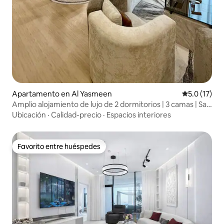
Apartamento en Al Yasmeen
Calificación
5.0 (17)
Amplio alojamiento de lujo de 2 dormitorios | 3 camas | Sala
de cine
Ubicación
·
Calidad-precio
·
Espacios interiores
Favorito entre huéspedes
Favorito entre huéspedes