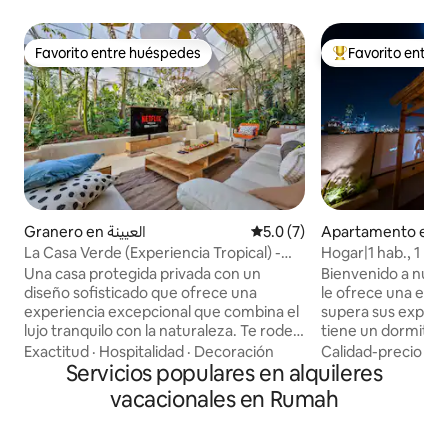
Favorito entre huéspedes
Favorito entre
Favorito entre huéspedes
Favorito entre hu
Granero en العيينة
Calificación promedio: 5.0 de
5.0 (7)
Apartamento en 
La Casa Verde (Experiencia Tropical) -
Hogar|1 hab., 1 bañ
Burttle Wadi Hanifa
terraza y más
Una casa protegida privada con un
Bienvenido a nues
diseño sofisticado que ofrece una
le ofrece una est
experiencia excepcional que combina el
supera sus expect
lujo tranquilo con la naturaleza. Te rodea
tiene un dormitori
la vegetación en un espacio
mejores colchones
Exactitud
·
Hospitalidad
·
Decoración
Calidad-precio
·
Ub
cuidadosamente diseñado, donde la
Servicios populares en alquileres
separado con cóm
iluminación suave se combina con
pantalla inteligen
vacacionales en Rumah
asientos cómodos para proporcionar un
disfrutar (Netflix, 
ambiente de serenidad y total
cocina está total
privacidad. El lugar refleja el concepto de
satisfacer todas t