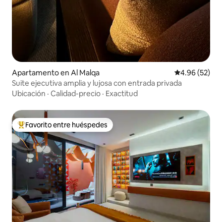
Apartamento en Al Malqa
Calificación p
4.96 (52)
Suite ejecutiva amplia y lujosa con entrada privada
Ubicación
·
Calidad-precio
·
Exactitud
Favorito entre huéspedes
Favorito entre huéspedes preferido