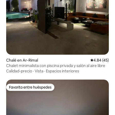
Chalé en Ar-Rimal
Calificación 
4.84 (45)
Chalet minimalista con piscina privada y salón al aire libre
Calidad-precio
·
Vista
·
Espacios interiores
Favorito entre huéspedes
Favorito entre huéspedes