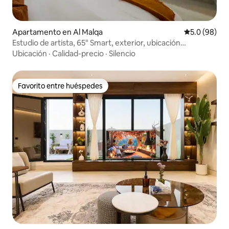
Apartamento en Al Malqa
Calificación
5.0 (98)
Estudio de artista, 65" Smart, exterior, ubicación
privilegiada
Ubicación
·
Calidad-precio
·
Silencio
Favorito entre huéspedes
Favorito entre huéspedes