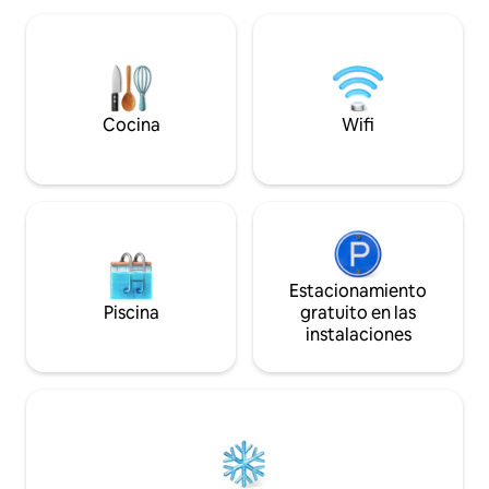
lujo simple, por lo que es una opción ideal
una zona exterior 
para quienes buscan tranquilidad y
y una vista privile
sofisticación lejos del bullicio de la
financiero, ideal 
ciudad. Ya sea que la visita sea para
reuniones con fami
relajarse o para pasar tiempo de calidad
apartamento está
en un ambiente elegante, esta casa
estancias cortas y 
Cocina
Wifi
protegida ofrece una experiencia
fantástica, en el c
equilibrada que se adapta al gusto de los
cerca de lugares de
huéspedes que buscan una experiencia
restaurantes.
tropical de otro mundo.
Estacionamiento
Piscina
gratuito en las
instalaciones