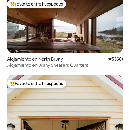
Favorito entre huéspedes
Favorito entre huéspedes preferido
Alojamiento en North Bruny
Calificaci
5 (66)
Alojamiento en Bruny Shearers Quarters
Favorito entre huéspedes
Favorito entre huéspedes preferido