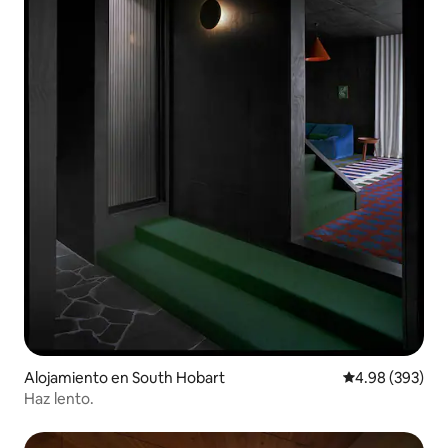
Alojamiento en South Hobart
Calificación pr
4.98 (393)
Haz lento.