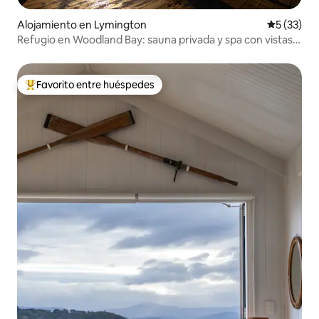
Alojamiento en Lymington
Calificaci
5 (33)
Refugio en Woodland Bay: sauna privada y spa con vistas a
la bahía
Favorito entre huéspedes
Favorito entre huéspedes preferido