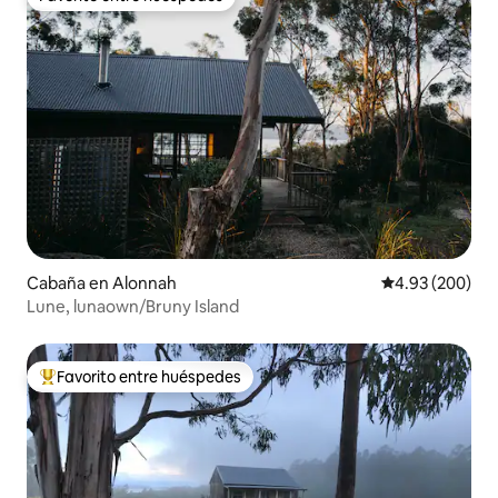
Favorito entre huéspedes
Cabaña en Alonnah
Calificación pr
4.93 (200)
Lune, lunaown/Bruny Island
Favorito entre huéspedes
Favorito entre huéspedes preferido