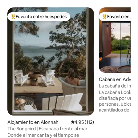
Favorito entre huéspedes
Favorito entre
Favorito entre huéspedes preferido
Favorito entre hu
Cabaña en Advent
La cabaña del mir
La cabaña Lookout
diseñada por un a
personas, ubicada e
acantilados de la 
Disfruta de amplia
Storm Bay, Tasman
Alojamiento en Alonnah
Calificación promedio: 4.95 de 5
4.95 (112)
Antártico. Despiér
The Songbird | Escapada frente al mar
de las aves locales 
Donde el mar canta y el tiempo se