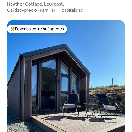
Heather Cottage, Leurbost,
Calidad-precio
·
Familiar
·
Hospitalidad
Favorito entre huéspedes
Favorito entre huéspedes preferido