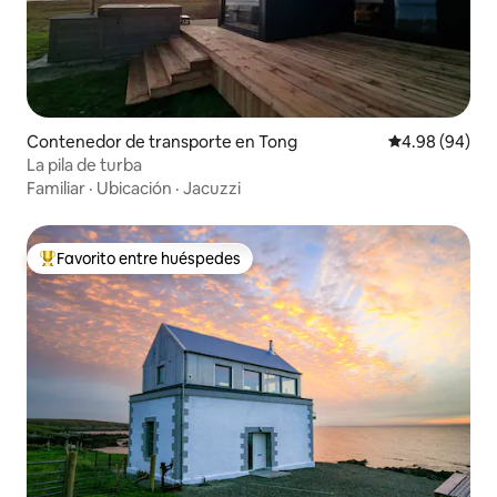
Contenedor de transporte en Tong
Calificación p
4.98 (94)
La pila de turba
Familiar
·
Ubicación
·
Jacuzzi
Favorito entre huéspedes
Favorito entre huéspedes preferido