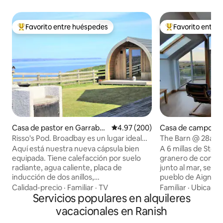
Favorito entre huéspedes
Favorito entre
Favorito entre huéspedes preferido
Favorito entre hu
Casa de pastor en Garrabos
Calificación promedio: 4.97 de 5
4.97 (200)
Casa de campo en 
t
anan an Iar
Risso's Pod. Broadbay es un lugar ideal
The Barn @ 28a
para ver delfines bebés.
Aquí está nuestra nueva cápsula bien
A 6 millas de Sto
equipada. Tiene calefacción por suelo
granero de conver
radiante, agua caliente, placa de
junto al mar, se e
inducción de dos anillos,
pueblo de Aignish
nevera/congelador, hervidor de agua,
afuera en el balcó
Calidad-precio
·
Familiar
·
TV
Familiar
·
Ubicació
tostadora, cama doble fija y sofá cama.
Servicios populares en alquileres
comodidad de la sa
Para tu comodidad, tiene inodoro,
abierta con venta
vacacionales en Ranish
lavabo y ducha. También wifi, Alexa,
altura completa, p