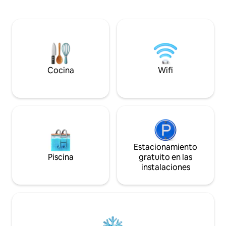
TV/DVD, Amazon Fire Stick (Netflix,
hermosas vistas al
Children's TV, etc.). Es muy cómoda y
espectaculares pue
acogedora, con ropa de cama de lana
importar el clima.
supersuave y mullida y un edredón de
planta superior, 
lana pura. También cuenta con zona de
equipados dormitor
barbacoa con asientos y fogata para
king, con cama ind
noches relajadas. La cápsula se
También sofá cama
encuentra al final de un pueblo tranquilo.
personas. ES0059
Cocina
Wifi
Estacionamiento
Piscina
gratuito en las
instalaciones