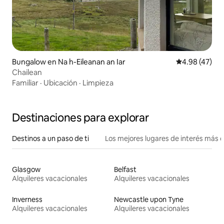
Bungalow en Na h-Eileanan an Iar
Calificación 
4.98 (47)
Chailean
Familiar
·
Ubicación
·
Limpieza
Destinaciones para explorar
Destinos a un paso de ti
Los mejores lugares de interés más 
Glasgow
Belfast
Alquileres vacacionales
Alquileres vacacionales
Inverness
Newcastle upon Tyne
Alquileres vacacionales
Alquileres vacacionales