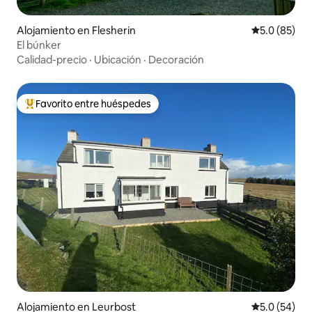
Alojamiento en Flesherin
Calificación
5.0 (85)
El búnker
Calidad-precio
·
Ubicación
·
Decoración
Favorito entre huéspedes
Favorito entre huéspedes preferido
Alojamiento en Leurbost
Calificación
5.0 (54)