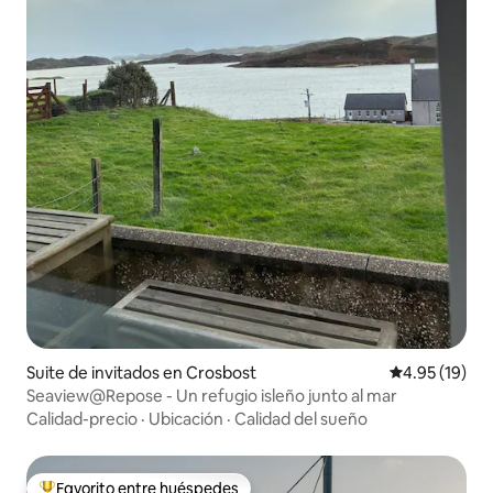
Suite de invitados en Crosbost
Calificación 
4.95 (19)
Seaview@Repose - Un refugio isleño junto al mar
Calidad-precio
·
Ubicación
·
Calidad del sueño
Favorito entre huéspedes