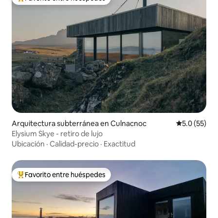
Favorito entre huéspedes preferido
Arquitectura subterránea en Culnacnoc
Calificación
5.0 (55)
Elysium Skye - retiro de lujo
Ubicación
·
Calidad-precio
·
Exactitud
Favorito entre huéspedes
Favorito entre huéspedes preferido