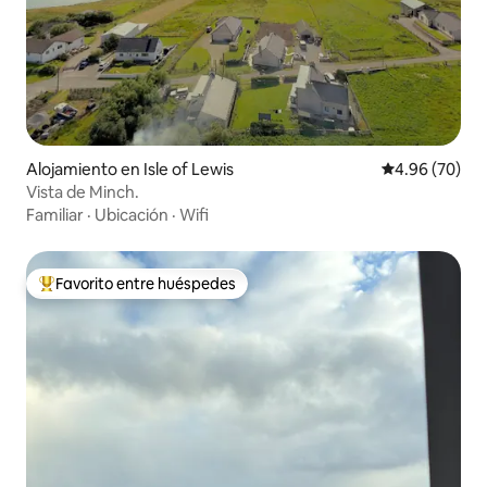
Alojamiento en Isle of Lewis
Calificación p
4.96 (70)
Vista de Minch.
Familiar
·
Ubicación
·
Wifi
Favorito entre huéspedes
Favorito entre huéspedes preferido