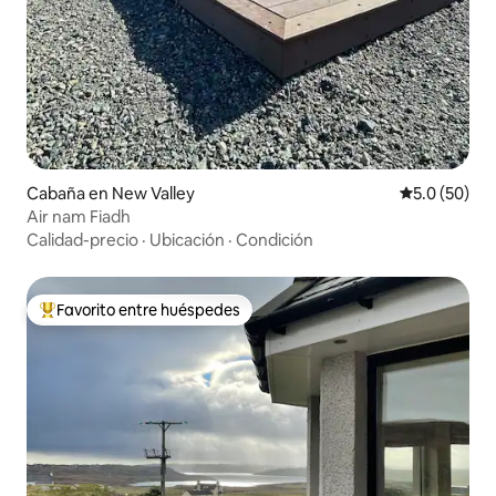
Cabaña en New Valley
Calificación
5.0 (50)
Air nam Fiadh
Calidad-precio
·
Ubicación
·
Condición
Favorito entre huéspedes
Favorito entre huéspedes preferido