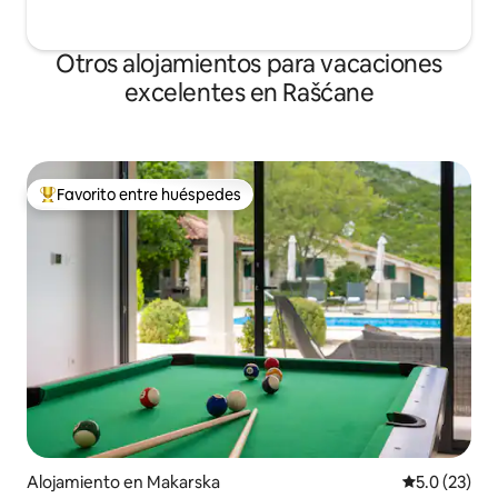
Otros alojamientos para vacaciones
excelentes en Rašćane
Favorito entre huéspedes
Favorito entre huéspedes preferido
Alojamiento en Makarska
Calificación
5.0 (23)