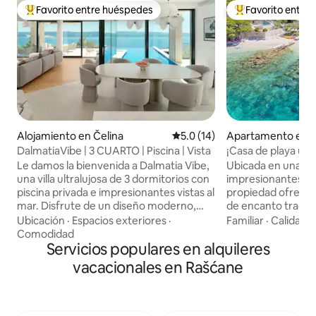
Favorito entre huéspedes
Favorito entre
Favorito entre huéspedes preferido
Favorito entre hu
Alojamiento en Čelina
Calificación promedio: 5.0 de 
5.0 (14)
Apartamento en M
DalmatiaVibe | 3 CUARTO | Piscina | Vista
¡Casa de playa úni
bahía aislada!
Le damos la bienvenida a Dalmatia Vibe,
Ubicada en una de
una villa ultralujosa de 3 dormitorios con
impresionantes del
piscina privada e impresionantes vistas al
propiedad ofrece 
mar. Disfrute de un diseño moderno,
de encanto tradic
total privacidad y comodidad con un
moderna. Esta pro
Ubicación
·
Espacios exteriores
·
Familiar
·
Calidad-
espacio habitable abierto, una cocina
rara, una de las 
Comodidad
totalmente equipada, aire
Servicios populares en alquileres
una ubicación tan i
acondicionado, Wi-Fi de alta velocidad y
despertarte con lo
vacacionales en Rašćane
una terraza perfecta para contemplar
del mar, a pocos p
las puestas de sol. Es el lugar ideal para
guijarros inmacula
escapadas en familia, en pareja o con
cristalinas te invi
amigos, a pocos minutos de playas y
mejor de Croacia 