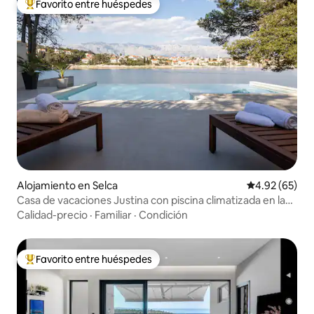
Favorito entre huéspedes
Favorito entre huéspedes preferido
Alojamiento en Selca
Calificación p
4.92 (65)
Casa de vacaciones Justina con piscina climatizada en la
playa
Calidad-precio
·
Familiar
·
Condición
Favorito entre huéspedes
Favorito entre huéspedes preferido