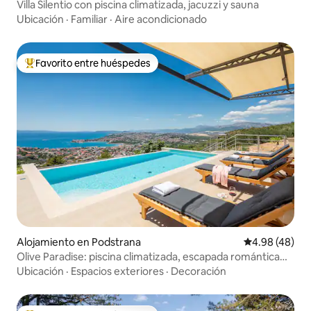
Villa Silentio con piscina climatizada, jacuzzi y sauna
Ubicación
·
Familiar
·
Aire acondicionado
Favorito entre huéspedes
Favorito entre huéspedes preferido
Alojamiento en Podstrana
Calificación p
4.98 (48)
Olive Paradise: piscina climatizada, escapada romántica
para 2
Ubicación
·
Espacios exteriores
·
Decoración