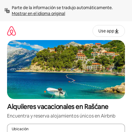
Omite
Parte de la información se tradujo automáticamente. 
el
Mostrar en el idioma original
contenido
Use app
Alquileres vacacionales en Rašćane
Encuentra y reserva alojamientos únicos en Airbnb
Ubicación