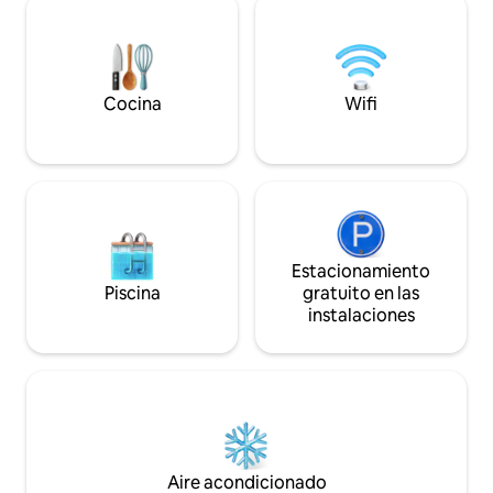
restaurantes. Relájese, recargue
excepcional como 
energías y déjese llevar por la belleza del
disfruta de unas 
Adriático.
verdaderamente di
Cocina
Wifi
Estacionamiento
Piscina
gratuito en las
instalaciones
Aire acondicionado