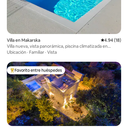
Villa en Makarska
Calificación 
4.94 (18)
Villa nueva, vista panorámica, piscina climatizada en
Makarska
Ubicación
·
Familiar
·
Vista
Favorito entre huéspedes
Favorito entre huéspedes preferido