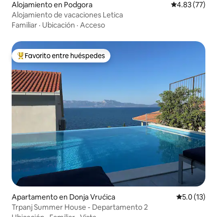
Alojamiento en Podgora
Calificación 
4.83 (77)
Alojamiento de vacaciones Letica
Familiar
·
Ubicación
·
Acceso
Favorito entre huéspedes
Favorito entre huéspedes preferido
Apartamento en Donja Vrućica
Calificación
5.0 (13)
Trpanj Summer House - Departamento 2