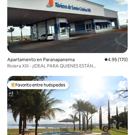
Apartamento en Paranapanema
Calificación p
4.95 (170)
Riviera XIII - ¡IDEAL PARA QUIENES ESTÁN
CONSTRUYENDO!
Favorito entre huéspedes
Favorito entre huéspedes preferido