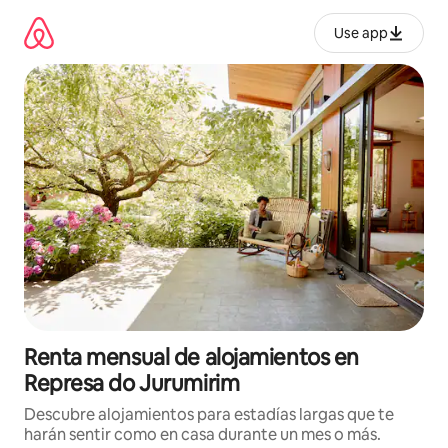
Omite
el
Use app
contenido
Renta mensual de alojamientos en
Represa do Jurumirim
Descubre alojamientos para estadías largas que te
harán sentir como en casa durante un mes o más.