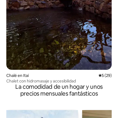
Chalé en Itaí
Calificaci
5 (29)
Chalet con hidromasaje y accesibilidad
La comodidad de un hogar y unos
precios mensuales fantásticos