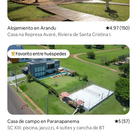
Alojamiento en Arandu
Calificación p
4.97 (150)
Casa na Represa Avaré, Riviera de Santa Cristina I.
Favorito entre huéspedes
Favorito entre huéspedes preferido
Casa de campo en Paranapanema
Calificaci
5 (57)
SC XIII: piscina, jacuzzi, 4 suites y cancha de BT