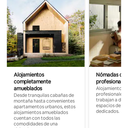
Alojamientos
Nómadas digit
completamente
profesionales 
amueblados
Alojamientos 
profesionales 
Desde tranquilas cabañas de
trabajan a dist
montaña hasta convenientes
espacios de tr
apartamentos urbanos, estos
dedicados.
alojamientos amueblados
cuentan con todos las
comodidades de una