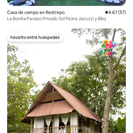
Casa de campo en Restrepo
Calificación 
4.67 (57)
La Bonita Paraiso Privado Sol Picina Jacuzzi y Bbq
Favorito entre huéspedes
Favorito entre huéspedes