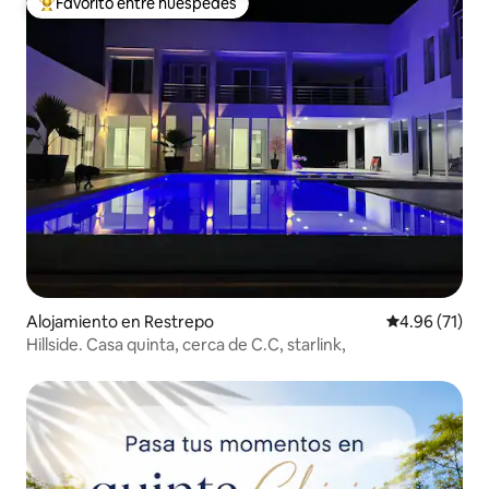
Favorito entre huéspedes
Favorito entre huéspedes preferido
Alojamiento en Restrepo
Calificación 
4.96 (71)
Hillside. Casa quinta, cerca de C.C, starlink,