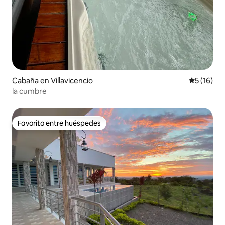
Cabaña en Villavicencio
Calificaci
5 (16)
la cumbre
Favorito entre huéspedes
Favorito entre huéspedes