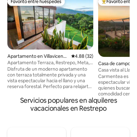
Favorito entre huéspedes
Favorito entre
Favorito entre huéspedes
Favorito entre hu
Apartamento en Villavicenci
Calificación promedio: 4.88 de 
4.88 (32)
o
Apartamento Terraza, Restrepo, Meta,
Casa de campo en
Villavicencio
Disfruta de un moderno apartamento
Casa vista al Llano
con terraza totalmente privada y una
Villavo
Carmentea es una
vista espectacular hacia el llano y una
espectacular vista 
reserva forestal. Perfecto para relajarte
quienes buscan de
y contemplar amaneceres y atardeceres
comodidad cerca de 
inolvidables. El espacio incluye: -Terraza
Servicios populares en alquileres
perfecta tanto par
privada con la mejor vista panorámica -
traslados laborale
vacacionales en Restrepo
Zona BBQ exclusiva -Horno y parrilla en
escritorio) como p
la terraza 🍗 -Aire acondicionado en dos
que desean disfru
habitaciones ❄️ -Ventilador techo -
vacaciones en un 
Sonido ambiental por Bluetooth en
seguro. Estamos en el Piedemonte
ambas plantas 🔊 Piscina (lunes que no
Llanero, a solo 6 k