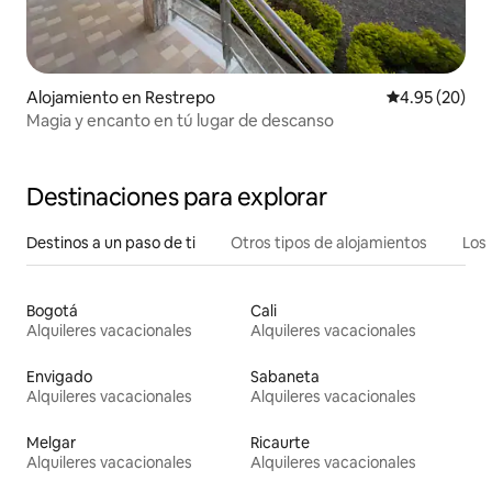
Alojamiento en Restrepo
Calificación p
4.95 (20)
Magia y encanto en tú lugar de descanso
Destinaciones para explorar
Destinos a un paso de ti
Otros tipos de alojamientos
Los 
Bogotá
Cali
Alquileres vacacionales
Alquileres vacacionales
Envigado
Sabaneta
Alquileres vacacionales
Alquileres vacacionales
Melgar
Ricaurte
Alquileres vacacionales
Alquileres vacacionales