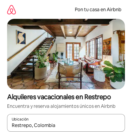
Omite
el
Pon tu casa en Airbnb
contenido
Alquileres vacacionales en Restrepo
Encuentra y reserva alojamientos únicos en Airbnb
Ubicación
Cuando los resultados estén disponibles, navega con las teclas d