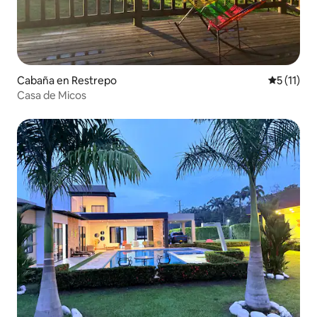
Cabaña en Restrepo
Calificaci
5 (11)
Casa de Micos