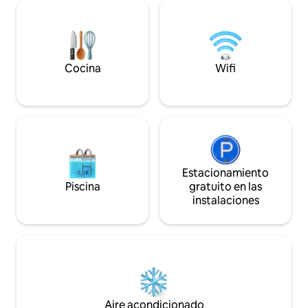
en bicicleta. Nos preocupamos por la
apartamento. Alrededor de la casa hay
naturaleza y la sostenibi
bosques y campos, aquí se puede
de hasta 17 años n
caminar o ir en bicicleta por la Ruta
registre como hué
Romana del Lippe. La región del Ruhr
(Duisburgo, Essen) está cerca.
Supermercado, pizzería y farmacia
Cocina
Wifi
están en el lugar.
Estacionamiento
Piscina
gratuito en las
instalaciones
Aire acondicionado