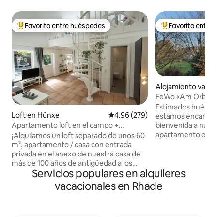
Favorito entre huéspedes
Favorito entre
Favorito entre huéspedes preferido
Favorito entre hu
Alojamiento vacac
men
FeWo «Am Orbac
Estimados huéspe
Loft en Hünxe
Calificación promedio: 4.96 de 5
4.96 (279)
estamos encantado
bienvenida a nues
Apartamento loft en el campo +
apartamento en H
chimenea + jardín + aparcamiento
¡Alquilamos un loft separado de unos 60
departamento en e
m², apartamento / casa con entrada
balcón está total
privada en el anexo de nuestra casa de
disponible un gara
más de 100 años de antigüedad a los
carga eléctrica par
Servicios populares en alquileres
huéspedes que quieran pasar la noche
espacio de estaci
de forma "diferente"! El apartamento es
vacacionales en Rhade
automóviles y una 
autosuficiente y está separado de la
sótano. Un entorn
casa principal. Una terraza privada o una
y lagos que invitan
parte privada del jardín pertenecen al