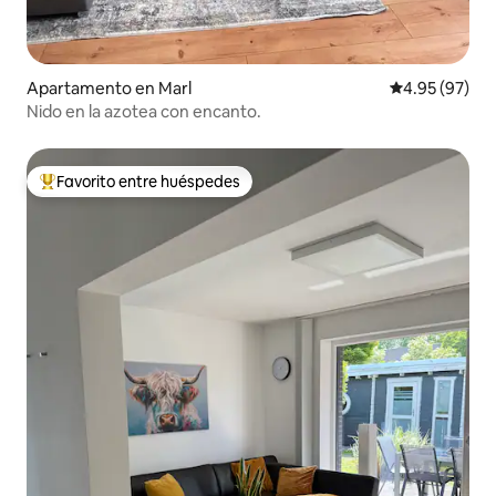
Apartamento en Marl
Calificación p
4.95 (97)
Nido en la azotea con encanto.
Favorito entre huéspedes
Favorito entre huéspedes preferido