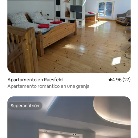
Apartamento en Raesfeld
Calificación p
4.96 (27)
Apartamento romántico en una granja
Superanfitrión
Superanfitrión