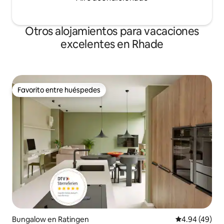
Otros alojamientos para vacaciones
excelentes en Rhade
Favorito entre huéspedes
Favorito entre huéspedes
Bungalow en Ratingen
Calificación p
4.94 (49)