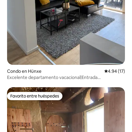
Condo en Hünxe
Calificación 
4.94 (17)
Excelente departamento vacacional|Entrada
independiente|Terraza|Estacionamiento
Favorito entre huéspedes
Favorito entre huéspedes