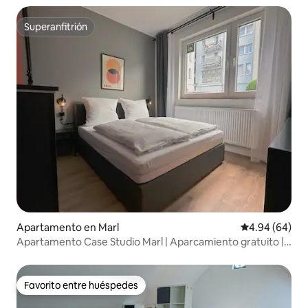
Superanfitrión
Superanfitrión
Apartamento en Marl
Calificación p
4.94 (64)
Apartamento Case Studio Marl | Aparcamiento gratuito |
Cocina
Favorito entre huéspedes
Favorito entre huéspedes