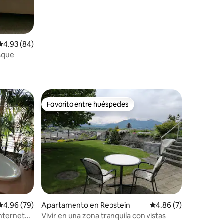
Calificación promedio: 4.93 de 5, 84 reseñas
4.93 (84)
osque
Favorito entre huéspedes
Favorito entre huéspedes
Calificación promedio: 4.96 de 5, 79 reseñas
4.96 (79)
Apartamento en Rebstein
Calificación promedio
4.86 (7)
nternet
Vivir en una zona tranquila con vistas