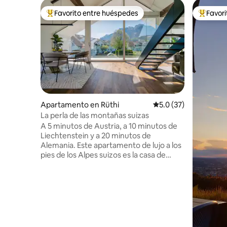
Favorito entre huéspedes
Favor
Favorito entre huéspedes preferido
Favorito
Apartamento en Rüthi
Calificación promedio
5.0 (37)
La perla de las montañas suizas
A 5 minutos de Austria, a 10 minutos de
Liechtenstein y a 20 minutos de
Alemania. Este apartamento de lujo a los
pies de los Alpes suizos es la casa de
vacaciones perfecta para conquistar los
cuatro países en una sola estancia. -
Cena donde las águilas se elevan en el
restaurante Äscher Cliff, adornando la
portada de National Geographic. -
Empápate del spa termal más abundante
de Europa, Tamina Therme. - Visita