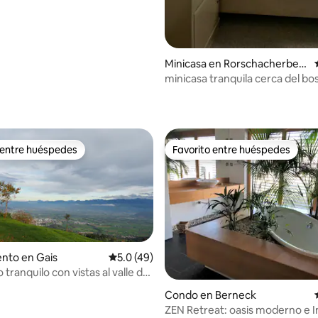
Minicasa en Rorschacherber
g
minicasa tranquila cerca del b
 4.96 de 5, 50 reseñas
 entre huéspedes
Favorito entre huéspedes
 entre huéspedes
Favorito entre huéspedes
nto en Gais
Calificación promedio: 5.0 de 5, 49 reseñas
5.0 (49)
 tranquilo con vistas al valle del
pstein
o: 5.0 de 5, 5 reseñas
Condo en Berneck
ZEN Retreat: oasis moderno e I