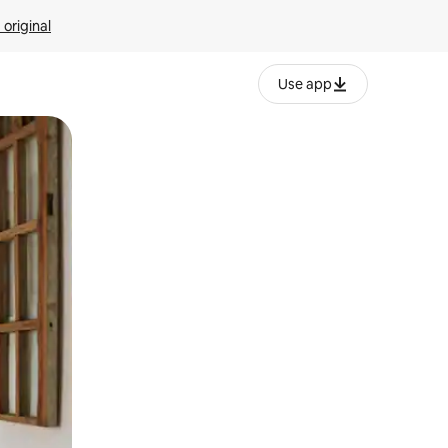
 original
Use app
o o desliza el dedo.