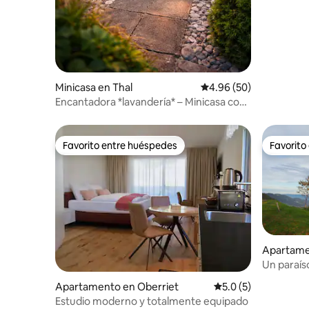
Minicasa en Thal
Calificación promedio:
4.96 (50)
Encantadora *lavandería* – Minicasa con
vistas al lago
Favorito entre huéspedes
Favorito
Favorito entre huéspedes
Favorito
Apartame
Un paraíso
Rin y a Al
Apartamento en Oberriet
Calificación promedi
5.0 (5)
Estudio moderno y totalmente equipado