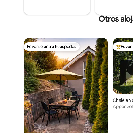
de compra
los gustos
Otros alo
Favorito entre huéspedes
Favor
Favorito entre huéspedes
Favorito
Chalé en
Appenzelle