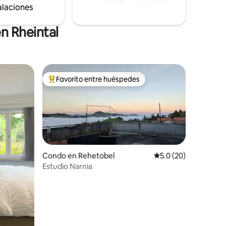
alaciones
n Rheintal
Favorito entre huéspedes
rido
Favorito entre huéspedes preferido
Condo en Rehetobel
Calificación promedio
5.0 (20)
Estudio Narnia