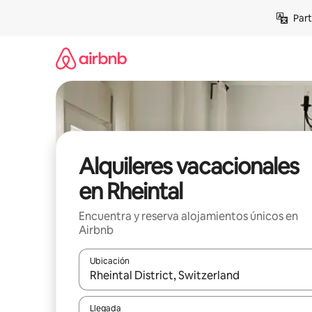
Omite
Part
el
contenido
Alquileres vacacionales
en Rheintal
Encuentra y reserva alojamientos únicos en
Airbnb
Ubicación
Cuando los resultados estén disponibles, navega co
Llegada