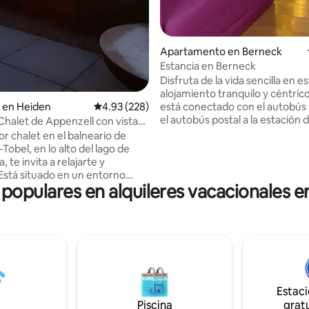
Apartamento en Berneck
Estancia en Berneck
Disfruta de la vida sencilla en e
alojamiento tranquilo y céntric
 en Heiden
Calificación promedio: 4.93 de 5, 228 reseñas
4.93 (228)
está conectado con el autobús 
el autobús postal a la estación 
 Chalet de Appenzell con vistas
Heerbrugg y la región de Appenz
r chalet en el balneario de
acceso a la autopista está justo 
obel, en lo alto del lago de
puerta de la casa. En los restau
 te invita a relajarte y
la zona se puede degustar el vi
 Está situado en un entorno
Berneck, elaborado por las bod
 populares en alquileres vacacionales e
y ofrece una vista
pueblo. En las rutas de sender
ante del lago. La región es un
señalizadas se puede aprende
ra los entusiastas de la
sobre la viticultura y la producc
a y los deportes: te esperan
vino. Una visita a Berneck mere
s oportunidades de
en cualquier época del año.
, ciclismo y natación, así
squí cercanos y pistas de
 las ciudades vecinas de
Estac
, Heiden y St. Gallen
Piscina
gratu
ás una variedad de opciones