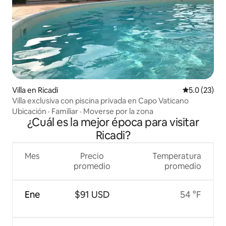
Villa en Ricadi
Calificación
5.0 (23)
Villa exclusiva con piscina privada en Capo Vaticano
Ubicación
·
Familiar
·
Moverse por la zona
¿Cuál es la mejor época para visitar
Ricadi?
Mes
Precio
Temperatura
promedio
promedio
Ene
$91 USD
54 °F