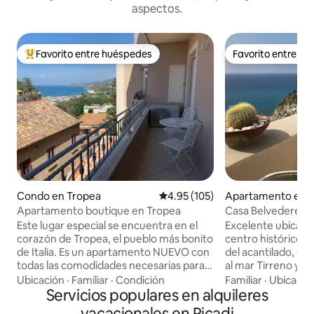
aspectos.
Favorito entre huéspedes
Favorito entre h
Favorito entre huéspedes preferido
Favorito entre h
Condo en Tropea
Calificación promedio: 4.95 de 5
4.95 (105)
Apartamento en 
Apartamento boutique en Tropea
Casa Belvedere T
Este lugar especial se encuentra en el
Excelente ubicaci
corazón de Tropea, el pueblo más bonito
centro histórico d
de Italia. Es un apartamento NUEVO con
del acantilado, co
todas las comodidades necesarias para
al mar Tirreno y a l
disfrutar de una estancia con el máximo
Santa Maria dell'Iso
Ubicación
·
Familiar
·
Condición
Familiar
·
Ubicació
confort: te ofrece una espléndida y
Servicios populares en alquileres
Tropea, así como a l
única vista al mar, aparcamiento (bajo
apartamento fue 
vacacionales en Ricadi