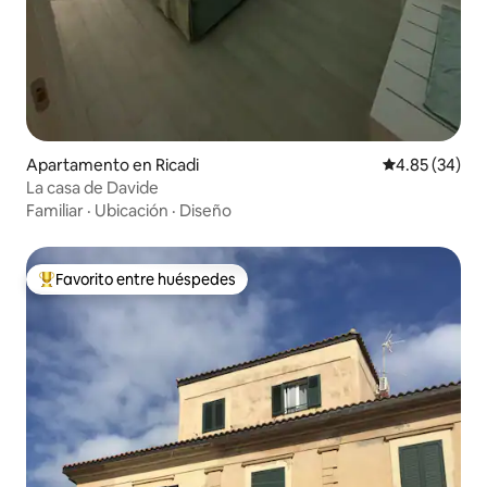
Apartamento en Ricadi
Calificación p
4.85 (34)
La casa de Davide
Familiar
·
Ubicación
·
Diseño
Favorito entre huéspedes
Favorito entre huéspedes preferido