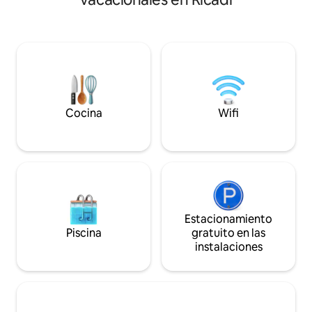
petición), ascensor, aire acondicionado,
recientemente y 
cocina, sala de estar con TV, 2
antiguo monasterio
dormitorios y 2 baños. Cerca de las vías
con 3 terrazas, 3 
de acceso al mar, bares y restaurantes,
una cocina moder
tiendas, farmacias y la estación de tren,
equipada y zona d
todo para hacer de tus vacaciones un
de la azotea cuent
momento de relajación mágica y
libre con hermosos
diversión fácil.
zona de estar.
Cocina
Wifi
Estacionamiento
Piscina
gratuito en las
instalaciones