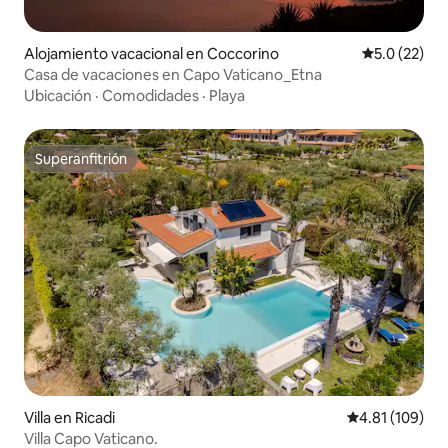
Alojamiento vacacional en Coccorino
Calificación
5.0 (22)
Casa de vacaciones en Capo Vaticano_Etna
Ubicación
·
Comodidades
·
Playa
Superanfitrión
Superanfitrión
Villa en Ricadi
Calificación p
4.81 (109)
Villa Capo Vaticano.