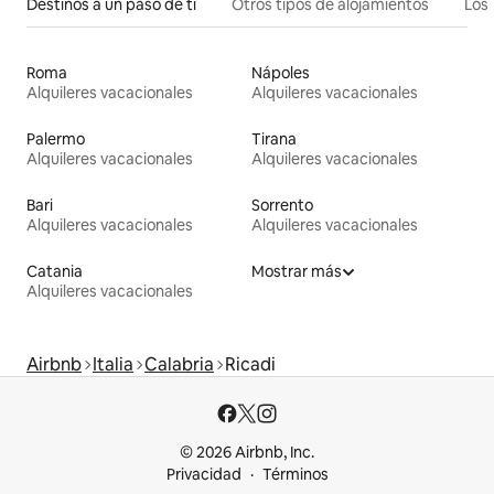
Destinos a un paso de ti
Otros tipos de alojamientos
Los 
Roma
Nápoles
Alquileres vacacionales
Alquileres vacacionales
Palermo
Tirana
Alquileres vacacionales
Alquileres vacacionales
Bari
Sorrento
Alquileres vacacionales
Alquileres vacacionales
Catania
Mostrar más
Alquileres vacacionales
Airbnb
Italia
Calabria
Ricadi
© 2026 Airbnb, Inc.
Privacidad
Términos