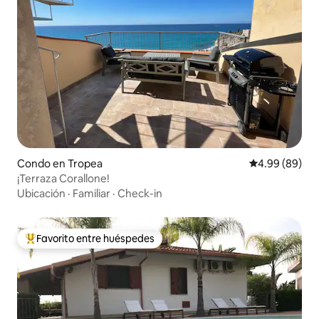
Condo en Tropea
Calificación p
4.99 (89)
¡Terraza Corallone!
Ubicación
·
Familiar
·
Check-in
Favorito entre huéspedes
Favorito entre huéspedes preferido