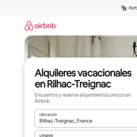
Omite
Part
el
contenido
Alquileres vacacionales
en Rilhac-Treignac
Encuentra y reserva alojamientos únicos en
Airbnb
Ubicación
Cuando los resultados estén disponibles, navega co
Llegada