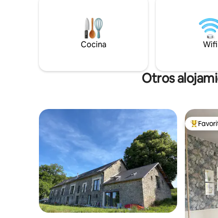
la chimenea en otoño o acurrúcate junto
preservar 
al árbol de Navidad con la familia en
Ofrece un
invierno. Saint Robert, uno de «Les Plus
intimidad,
Beaux Villages des France», está a solo
jardín ori
unos minutos o a 20 minutos a pie.
Cocina
Wifi
Otros alojami
Favor
Favorito