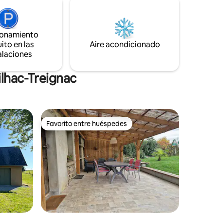
espera una estancia perfecta. El lugar
 de
ideal para satisfacer todos sus deseos en
familia o con amigos.
tas
ionamiento
argan),
ito en las
Aire acondicionado
alaciones
ilhac-Treignac
Favorito entre huéspedes
Favorito entre huéspedes