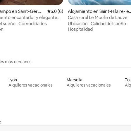
o: 5.0 de 5, 4 reseñas
campo en Saint-Germa
Calificación promedio: 5.0 de 5, 6 reseñas
5.0 (6)
Alojamiento en Saint-Hilaire-les
les
-Courbes
ento encantador y elegante
Casa rural Le Moulin de Lauve
rmoso pueblo
el sueño
·
Comodidades
·
Ubicación
·
Calidad del sueño
·
ón
Hospitalidad
erés más cercanos
Lyon
Marsella
To
Alquileres vacacionales
Alquileres vacacionales
Alq
c