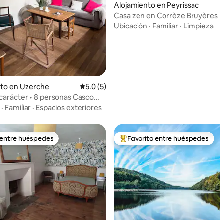
o: 5.0 de 5, 3 reseñas
Alojamiento en Peyrissac
Casa zen en Corrèze Bruyères M
Monédière
Ubicación
·
Familiar
·
Limpieza
nto en Uzerche
Calificación promedio: 5.0 de 5, 5 reseñas
5.0 (5)
carácter • 8 personas Casco
de Uzerche
·
Familiar
·
Espacios exteriores
 entre huéspedes
Favorito entre huéspedes
 entre huéspedes
Favorito entre huéspedes prefe