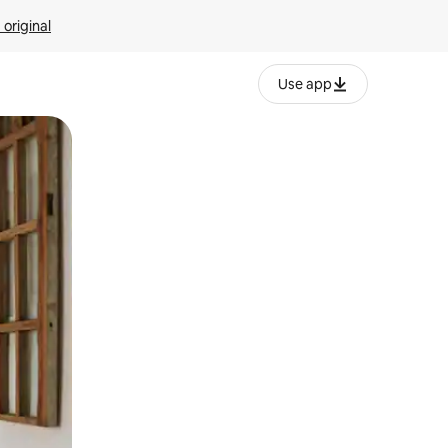
 original
Use app
o o desliza el dedo.