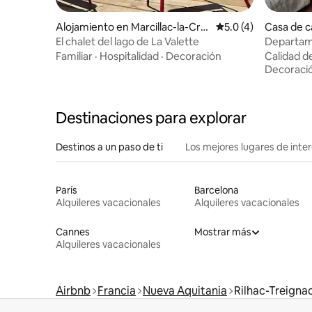
Alojamiento en Marcillac-la-Croi
Calificación promedi
5.0 (4)
Casa de 
sille
in-les-Bel
El chalet del lago de La Valette
Departam
en un he
Familiar
·
Hospitalidad
·
Decoración
Calidad d
Decoraci
Destinaciones para explorar
Destinos a un paso de ti
Los mejores lugares de int
París
Barcelona
Alquileres vacacionales
Alquileres vacacionales
Cannes
Mostrar más
Alquileres vacacionales
Airbnb
Francia
Nueva Aquitania
Rilhac-Treigna