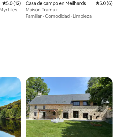
Calificación promedio: 5.0 de 5, 12 reseñas
5.0 (12)
Casa de campo en Meilhards
Calificación promed
5.0 (6)
yrtilles
Maison Tramuz
Familiar
·
Comodidad
·
Limpieza
rido