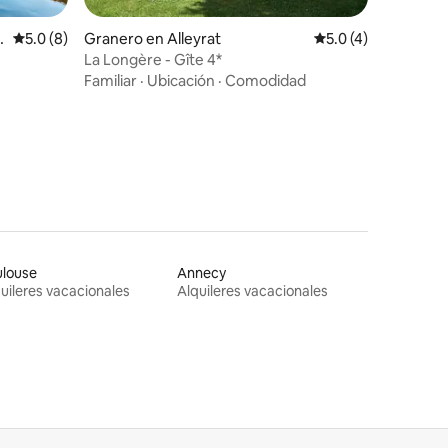
Calificación promedio: 5.0 de 5, 8 reseñas
5.0 (8)
Granero en Alleyrat
Calificación promed
5.0 (4)
La Longère - Gîte 4*
Familiar
·
Ubicación
·
Comodidad
ulouse
Annecy
uileres vacacionales
Alquileres vacacionales