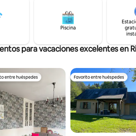
la tranquilidad de todos.
Playa/baño, vías verdes y rutas
a verdadera burbuja de
senderismo Canotaje, kayak, ciclismo de
 con sus terrazas privadas y su
montaña, orillas del Vézère, visi
Estac
entado a la naturaleza.
(Uzerche – Treignac – Monte G
Piscina
etc.
gratu
inst
entos para vacaciones excelentes en R
ito entre huéspedes
Favorito entre huéspedes
 entre huéspedes preferido
Favorito entre huéspedes