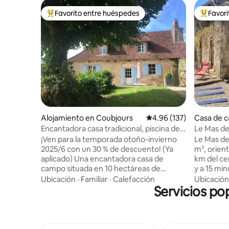
Favorito entre huéspedes
Favor
Favorito entre huéspedes preferido
Favorito
Alojamiento en Coubjours
Calificación promedio: 
4.96 (137)
Casa de 
Encantadora casa tradicional, piscina de
Le Mas de
lujo compartida
-
¡Ven para la temporada otoño-invierno
Le Mas de
2025/6 con un 30 % de descuento! (Ya
m², orient
aplicado) Una encantadora casa de
km del ce
campo situada en 10 hectáreas de
y a 15 min
terreno, en una posición envidiable con
Vassivière
Ubicación
·
Familiar
·
Calefacción
Ubicación
unas vistas excepcionales. Para disfrutar
Servicios po
incluye u
en cualquier época del año. Busca
acogedora
orquídeas en primavera; relájate junto a
en el piso
la piscina infinita (compartida) en verano;
rural está
disfruta de carnes asadas y castañas en
de enfren