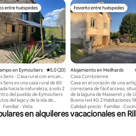
ito entre huéspedes
Favorito entre huéspedes
 entre huéspedes preferido
Favorito entre huéspedes
4.96 de 5, 137 reseñas
campo en Eymoutiers
Calificación promedio: 5.0 de 5, 20 reseñas
5.0 (20)
Alojamiento en Meilhards
s Sens - Casa rural con encanto
Casa Corrézienne
s Sens es una casa rural de 60
Casa en el corazón de una anti
ada hacia la naturaleza, a solo 2
correziana de fácil acceso, sit
ntro del pueblo de Eymoutiers
de la laguna de Masseret y de 
utos del lago y de la isla de
Buena red 4G 2 Habitaciones 190x140 + 1
. Distribuida en dos niveles,
Cuna + literas 90 Cuarto de ba
·
Familiar
·
Vista
Calidad-precio
·
Familiar
·
Cocin
pulares en alquileres vacacionales en Ri
na zona de cocina, una
ducha italiana Lavadora Baño
 sala de estar, dos dormitorios
independiente placas de gas + horno Sala
 superior y un baño. La casa
de estar con aire acondicionad
 junto a la nuestra, sin vecinos
porche luminoso, climatizado y 
te, y está diseñada para
acondicionado Lo recomiendo: