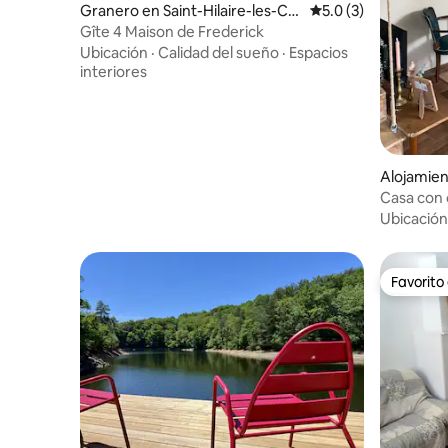
Granero en Saint-Hilaire-les-Co
Calificación promedi
5.0 (3)
urbes
Gîte 4 Maison de Frederick
Ubicación
·
Calidad del sueño
·
Espacios
interiores
Alojamie
Casa con 
antiguo 
Ubicación
Favorito
Favorito