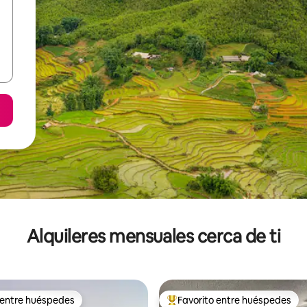
Alquileres mensuales cerca de ti
 entre huéspedes
Favorito entre huéspedes
 entre huéspedes
Favorito entre huéspedes prefe