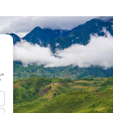
que
o
n las teclas de flecha hacia arriba y hacia abajo o explora con el tact