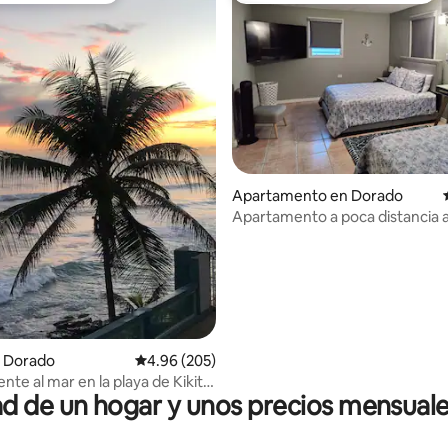
io: 5 de 5, 33 reseñas
Apartamento en Dorado
Apartamento a poca distancia a 
playa con 2 camas tamaño que
 Dorado
Calificación promedio: 4.96 de 5, 205 reseñas
4.96 (205)
ente al mar en la playa de Kikita,
 de un hogar y unos precios mensuale