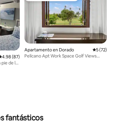
Apartamento en Dorado
Calificación promed
5 (72)
Pelícano Apt Work Space Golf Views
Calificación promedio: 4.98 de 5, 87 reseñas
4.98 (87)
private Dorado
pie de la
en
s fantásticos