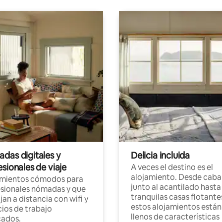
das digitales y
Delicia incluida
sionales de viaje
A veces el destino es el
alojamiento. Desde caba
amientos cómodos para
junto al acantilado hasta
sionales nómadas y que
tranquilas casas flotante
jan a distancia con wifi y
estos alojamientos están
ios de trabajo
llenos de características
cados.