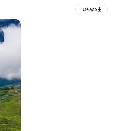
Use app
o o desliza el dedo.