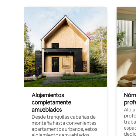
Alojamientos
Nóma
completamente
profe
amueblados
Aloj
profe
Desde tranquilas cabañas de
traba
montaña hasta convenientes
espac
apartamentos urbanos, estos
dedi
alojamientos amueblados