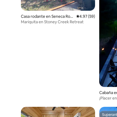
Casa rodante en Seneca Roc
Calificación promedio:
4.97 (59)
ks
Mariquita en Stoney Creek Retreat
Cabaña en
¡Placer e
caminatas
Superanf
Superanf