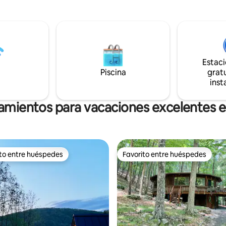
l aire libre y parrilla de carbón.
Espacio de trabajo + wifi de 26
se encuentra a 5 millas de la
Lavadora Y secadora✣ en el lug
 Franklin, en medio de muchas
10 minutos → Sweetwater Farm 
re libre. En los meses de
Center 20 minutos → DT Frankli
e requiere tracción en las 4
restaurantes, compras) 30 min →
adenas.
rojiza (vista de 360°)
Estac
Piscina
gratu
inst
jamientos para vacaciones excelentes e
ito entre huéspedes
Favorito entre huéspedes
 entre huéspedes preferido
Favorito entre huéspedes