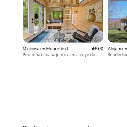
Minicasa en Moorefield
Calificación prome
5 (3)
Alojamien
Pequeña cabaña junto a un arroyo de
Senderis
montaña
Sala de ju