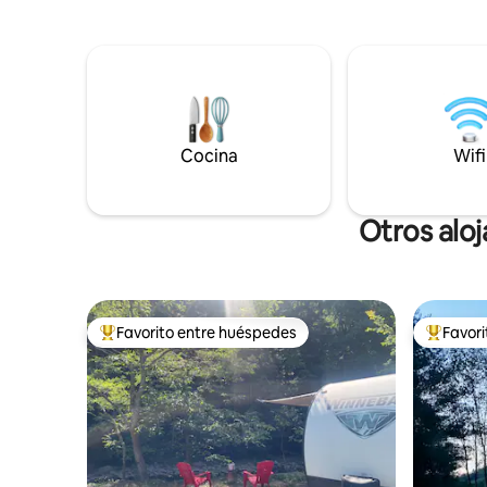
calefacción! Todas las unidades mini split
chimenea a
deben estar en la misma configuración:
La cabaña 
automático, calefacción, refrigeración,
ciudad de
etc. ¡Caminos pavimentados hasta la
actividades al ai
entrada! En invierno, es imprescindible
invierno s
un vehículo con tracción en las cuatro
ruedas/c
ruedas o 4x4
Cocina
Wifi
Otros alo
Favorito entre huéspedes
Favor
Favorito entre huéspedes preferido
Favorito