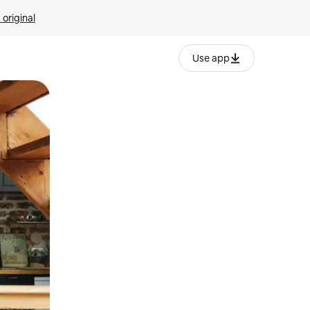
 original
Use app
o o desliza el dedo.