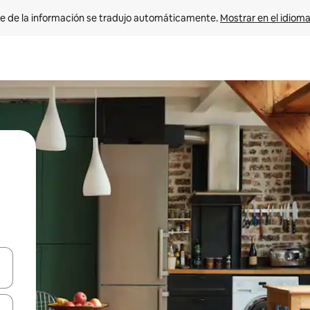
e de la información se tradujo automáticamente. 
Mostrar en el idioma
n las teclas de flecha hacia arriba y hacia abajo o explora con el tact