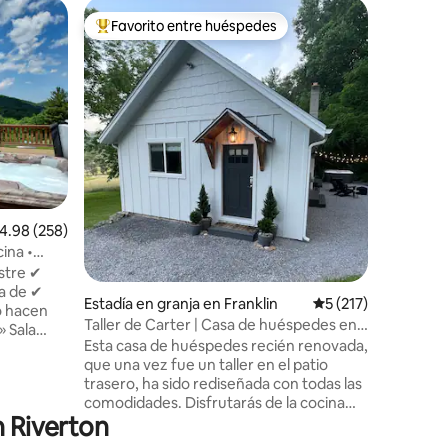
Minicasa
Favorito entre huéspedes
Favor
rido
Favorito entre huéspedes preferido
Favorit
Acogedor
a 4 minu
¡Bienven
Disfruta
pequeña 
minutos d
Relájate 
impresio
de hidrom
la chime
una nuev
alificación promedio: 4.98 de 5, 258 reseñas
4.98 (258)
TV, una c
impresio
cina •
corredera
estre ✔
escapada
Estadía en granja en Franklin
Calificación promed
5 (217)
aire libr
Taller de Carter | Casa de huéspedes en
huéspede
la
la montaña con jacuzzi
Esta casa de huéspedes recién renovada,
✣ Patio
que una vez fue un taller en el patio
trasero, ha sido rediseñada con todas las
onas
comodidades. Disfrutarás de la cocina
y surtida
n Riverton
moderna, el lujoso baño con ducha de
hes)
vidrio y bañera de inmersión, y la
re libre ✣