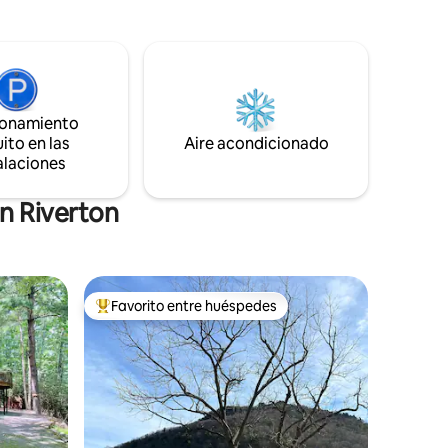
relajante zona del patio trasero con
0 Mbps
vistas al bosque, jacuzzi y chimenea.
ar
Tendrás una privacidad sorprendente
Trail
desde la casa principal, cerca de servicios
n (cafés,
de la ciudad pequeña como tiendas de
 Perilla
comestibles, farmacia y restaurantes, y a
ionamiento
poca distancia en coche de los favoritos
ito en las
Aire acondicionado
como Seneca Rocks y Spruce Knob en el
alaciones
condado de Pendleton, Virginia
Occidental.
n Riverton
Favorito entre huéspedes
Favorito entre huéspedes preferido