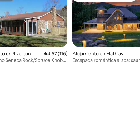
dio: 5 de 5, 3 reseñas
to en Riverton
Calificación promedio: 4.67 de 5, 116 reseñas
4.67 (116)
Alojamiento en Mathias
mo Seneca Rock/Spruce Knob
Escapada romántica al spa: saun
egos, wifi, acogedor
jacuzzi · baño de inmersión en a