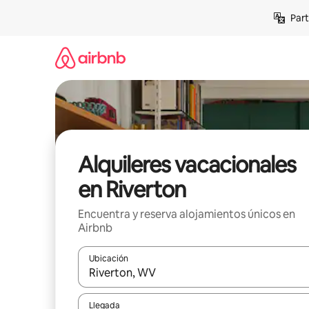
Omite
Part
el
contenido
Alquileres vacacionales
en Riverton
Encuentra y reserva alojamientos únicos en
Airbnb
Ubicación
Cuando los resultados estén disponibles, navega co
Llegada