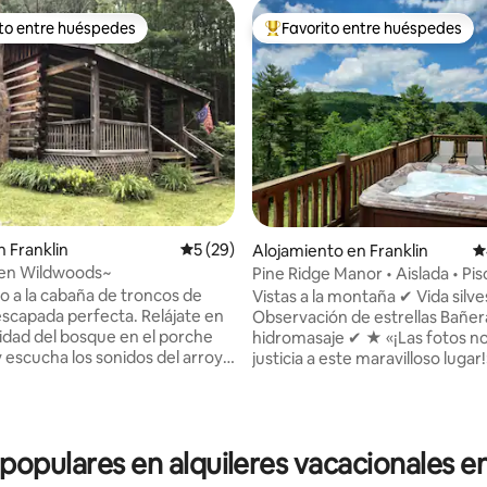
ito entre huéspedes
Favorito entre huéspedes
 entre huéspedes preferido
Favorito entre huéspedes prefe
4.87 de 5, 135 reseñas
 Franklin
Calificación promedio: 5 de 5, 29 reseñas
5 (29)
Alojamiento en Franklin
C
en Wildwoods~
Pine Ridge Manor • Aislada • Pis
Fogata • Parrilla
o a la cabaña de troncos de
Vistas a la montaña ✔ Vida silv
apada perfecta. Relájate en
Observación de estrellas Bañera de ✔
lidad del bosque en el porche
hidromasaje ✔ ★ «¡Las fotos no hacen
y escucha los sonidos del arroyo
justicia a este maravilloso lugar!» Sa
ar tiene un
de✣ juegos con mesa de billar 
 estufa de leña, TV inteligente,
trasero con fogata + leña ✣ Cubierta con
 mesa y libros. La Cocina esta
bañera de hidromasaje + tumb
e equipada Un dormitorio loft
Cocina ✣ totalmente equipada 
 populares en alquileres vacacionales e
cama tamaño queen y una cama
✣ → Garaje (2) + entrada (2 coc
on
Parrilla de✣ gas + comedor al ai