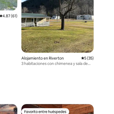
Calificación promedio: 4.87 de 5, 61 reseñas
4.87 (61)
Alojamiento en Riverton
Calificación promed
5 (35)
3 habitaciones con chimenea y sala de
juegos
Favorito entre huéspedes
rido
Favorito entre huéspedes