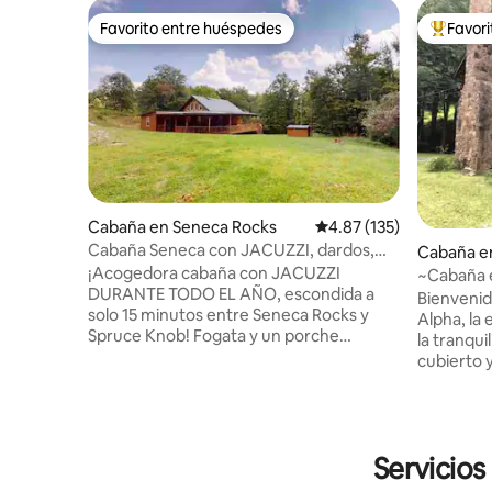
Favorito entre huéspedes
Favor
Favorito entre huéspedes
Favorito
Cabaña en Seneca Rocks
Calificación promedio: 
4.87 (135)
Cabaña Seneca con JACUZZI, dardos,
Cabaña en
piscina y mesa de ping-pong
¡Acogedora cabaña con JACUZZI
~Cabaña 
DURANTE TODO EL AÑO, escondida a
Bienvenid
solo 15 minutos entre Seneca Rocks y
Alpha, la esc
Spruce Knob! Fogata y un porche
la tranqui
envolvente CERRADO CON
cubierto 
MOSQUITEROS con juego de comedor
balbuceante. La sala de est
para patio ¡Juegos y más después de un
sofá cama,
día de senderismo o aventura! * Mesa de
juegos de
futbolín * Mesa 3 en 1: comedor, tenis,
totalment
Servicios
billar * Tablero de dardos ¡Las
con una 
habitaciones tienen aire acondicionado y
individual. La cabaña cuenta c