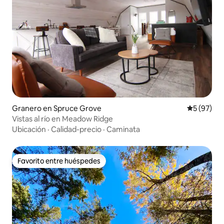
Granero en Spruce Grove
Calificaci
5 (97)
Vistas al río en Meadow Ridge
Ubicación
·
Calidad-precio
·
Caminata
Favorito entre huéspedes
Favorito entre huéspedes