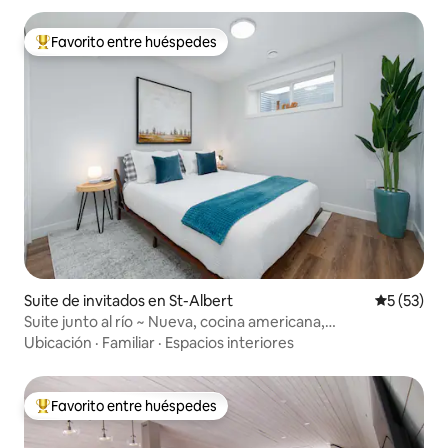
Favorito entre huéspedes
Favorito entre huéspedes preferido
Suite de invitados en St-Albert
Calificaci
5 (53)
Suite junto al río ~ Nueva, cocina americana,
lavadora/secadora
Ubicación
·
Familiar
·
Espacios interiores
Favorito entre huéspedes
Favorito entre huéspedes preferido