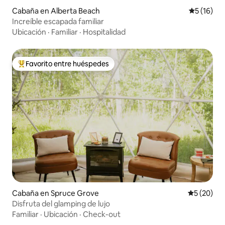
Cabaña en Alberta Beach
Calificaci
5 (16)
Increíble escapada familiar
Ubicación
·
Familiar
·
Hospitalidad
Favorito entre huéspedes
Favorito entre huéspedes preferido
Cabaña en Spruce Grove
Calificaci
5 (20)
Disfruta del glamping de lujo
Familiar
·
Ubicación
·
Check-out