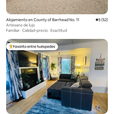
Alojamiento en County of Barrhead No. 11
Calificaci
5 (52)
Artesano de lujo
Familiar
·
Calidad-precio
·
Exactitud
Favorito entre huéspedes
Favorito entre huéspedes preferido