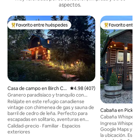
aspectos.
Favorito entre huéspedes
Favorito entre
Favorito entre huéspedes preferido
Favorito entre hu
Casa de campo en Birch Co
Calificación promedio: 4.98 de 5
4.98 (407)
ve
Granero paradisíaco y tranquilo con
Starlink y sauna
Relájate en este refugio canadiense
vintage con chimenea de gas y sauna de
Cabaña en Pickardv
barril de cedro de leña. Perfecto para
Cabaña Whisperin
escapadas en solitario, aventuras en
cabaña con loft do
Ingresa Whisperin
pareja y viajes de trabajo; este acogedor
Calidad-precio
·
Familiar
·
Espacios
Google Maps y te 
refugio combina la comodidad
exteriores
la ubicación. Escápate a nuestra cabaña
nostálgica con el encanto reparador.