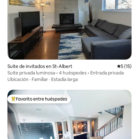
Suite de invitados en St-Albert
Calificaci
5 (15)
Suite privada luminosa • 4 huéspedes • Entrada privada
Ubicación
·
Familiar
·
Estadía larga
Favorito entre huéspedes
Favorito entre huéspedes preferido