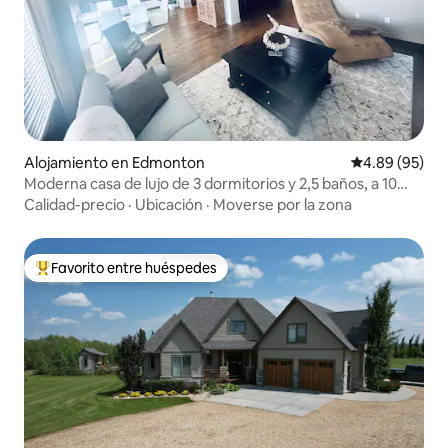
Alojamiento en Edmonton
Calificación p
4.89 (95)
Moderna casa de lujo de 3 dormitorios y 2,5 baños, a 10
minutos de WEM
Calidad-precio
·
Ubicación
·
Moverse por la zona
Favorito entre huéspedes
Favorito entre huéspedes preferido