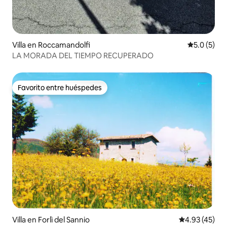
Villa en Roccamandolfi
Calificació
5.0 (5)
LA MORADA DEL TIEMPO RECUPERADO
Favorito entre huéspedes
Favorito entre huéspedes
Villa en Forlì del Sannio
Calificación 
4.93 (45)