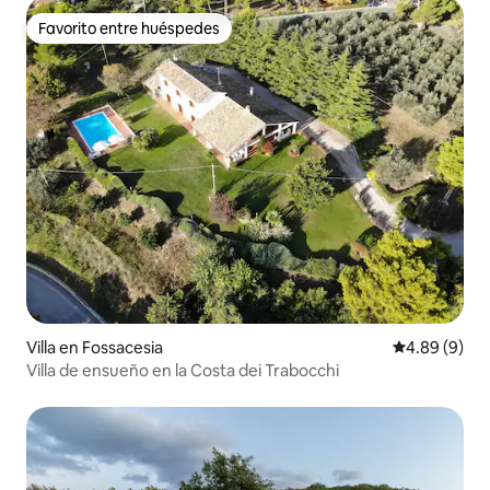
Favorito entre huéspedes
Favorito entre huéspedes
Villa en Fossacesia
Calificación 
4.89 (9)
Villa de ensueño en la Costa dei Trabocchi