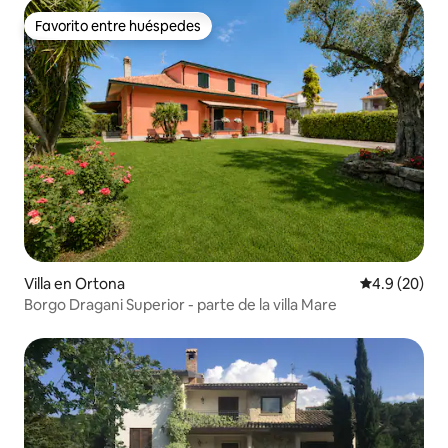
Favorito entre huéspedes
Favorito entre huéspedes
Villa en Ortona
Calificación
4.9 (20)
Borgo Dragani Superior - parte de la villa Mare