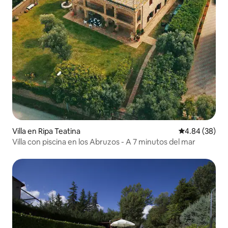
Villa en Ripa Teatina
Calificación p
4.84 (38)
Villa con piscina en los Abruzos - A 7 minutos del mar