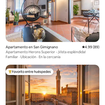
Apartamento en San Gimignano
Calificación p
4.99 (89)
Apartamento Herons Superior - ¡Vista espléndida!
Familiar
·
Ubicación
·
En la cercanía
Favorito entre huéspedes
Favorito entre huéspedes preferido