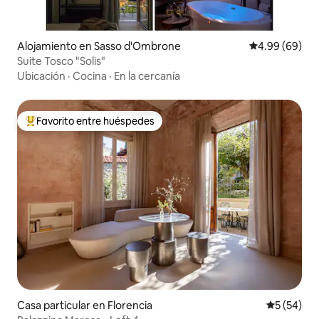
Alojamiento en Sasso d'Ombrone
Calificación p
4.99 (69)
Suite Tosco "Solis"
Ubicación
·
Cocina
·
En la cercanía
Favorito entre huéspedes
Favorito entre huéspedes preferido
Casa particular en Florencia
Calificaci
5 (54)