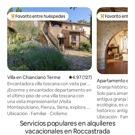
Favorito entre huéspedes
Favorito entre
Favorito entre huéspedes preferido
Favorito entre hu
Villa en Chianciano Terme
Calificación promedio: 4.97 de 5
4.97 (127)
Apartamento en 
Encantadora villa toscana con vista para
Granja histórica P
familiares y amigos
¡Enorme y encantador departamento en
Solo para amantes 
el último piso de una villa toscana con
antigua granja Pie
una vista impresionante! ¡Visita
ecológica, es un i
Montepulciano, Pienza, Siena, explora el
histórico: antigua 
campo, los viñedos y las aguas termales,
Ubicación
·
Familiar
·
Ciclismo
construida en la i
Ubicación
·
Familia
haz senderismo o monta en bicicleta
Servicios populares en alquileres
calzadas romanas,
eléctrica, pasea o conduce! Dos amplias
(la iglesia del sig
vacacionales en Roccastrada
suites con camas de primera calidad y
privado, que los 