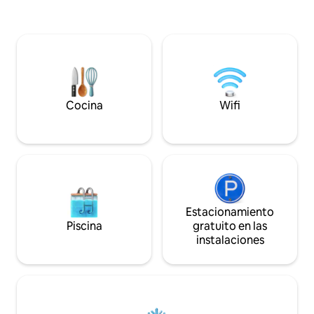
baño privado. Sala de estar con paredes
visitar con cita pre
de ventanas, cómodos sofás, cocina
abarca 200 hectár
profesional para tu uso personal.
privada vallada, si
Podemos organizar visitas a bodegas y
vistas panorámicas
degustaciones, clases de cocina y cenas
comparten una fin
privadas. ¡NUEVA bañera de hidromasaje
temporada), dos e
frente a la verde cima de la colina! ¡Vive
centenario, viñed
la Toscana como un habitante más, con
alcornoques.
Cocina
Wifi
tu anfitrión local!
Estacionamiento
Piscina
gratuito en las
instalaciones