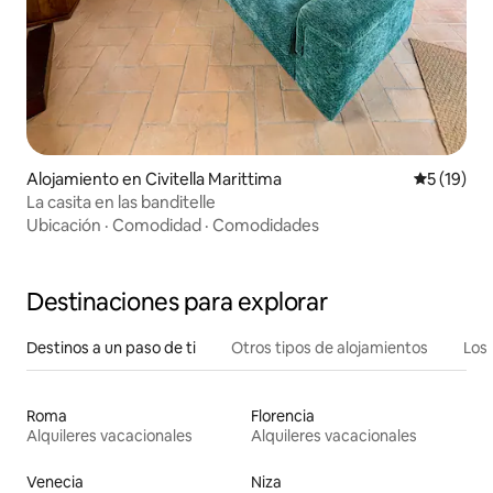
Alojamiento en Civitella Marittima
Calificaci
5 (19)
La casita en las banditelle
Ubicación
·
Comodidad
·
Comodidades
Destinaciones para explorar
Destinos a un paso de ti
Otros tipos de alojamientos
Los 
Roma
Florencia
Alquileres vacacionales
Alquileres vacacionales
Venecia
Niza