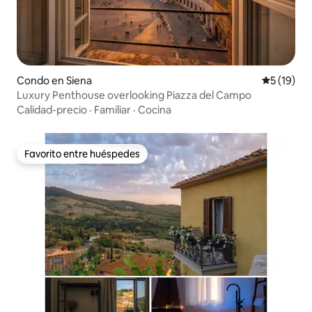
Condo en Siena
Calificaci
5 (19)
Luxury Penthouse overlooking Piazza del Campo
Calidad-precio
·
Familiar
·
Cocina
Favorito entre huéspedes
Favorito entre huéspedes