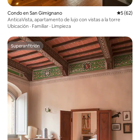
Condo en San Gimignano
Calificaci
5 (62)
AnticaVista, apartamento de lujo con vistas a la torre
Ubicación
·
Familiar
·
Limpieza
Superanfitrión
Superanfitrión