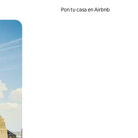
Pon tu casa en Airbnb
o o desliza el dedo.