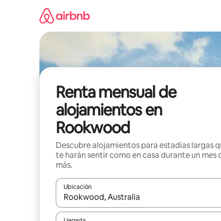
Omite
el
contenido
Renta mensual de
alojamientos en
Rookwood
Descubre alojamientos para estadías largas 
te harán sentir como en casa durante un mes 
más.
Ubicación
Cuando los resultados estén disponibles, navega co
Llegada