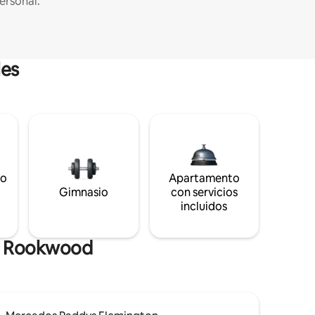
ersonal.
les
to
Apartamento
s
Gimnasio
con servicios
incluidos
de Rookwood