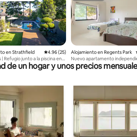
 4.83 de 5, 23 reseñas
to en Strathfield
Calificación promedio: 4.96 de 5, 25 reseñas
4.96 (25)
Alojamiento en Regents Park
| Refugio junto a la piscina en
Nuevo apartamento independi
 de un hogar y unos precios mensuale
d
casa de la abuela