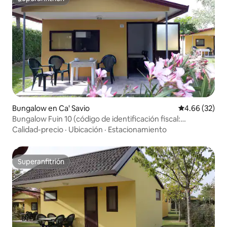
Superanfitrión
Bungalow en Ca' Savio
Calificación p
4.66 (32)
Bungalow Fuin 10 (código de identificación fiscal:
IT027044B4HCN2ZILT)
Calidad-precio
·
Ubicación
·
Estacionamiento
Superanfitrión
Superanfitrión