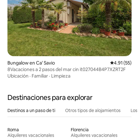
Bungalow en Ca' Savio
Calificación 
4.91 (55)
8Vacaciones a 2 pasos del mar cin it027044B4P7XZRT2F
Ubicación
·
Familiar
·
Limpieza
Destinaciones para explorar
Destinos a un paso de ti
Otros tipos de alojamientos
Los 
Roma
Florencia
Alquileres vacacionales
Alquileres vacacionales