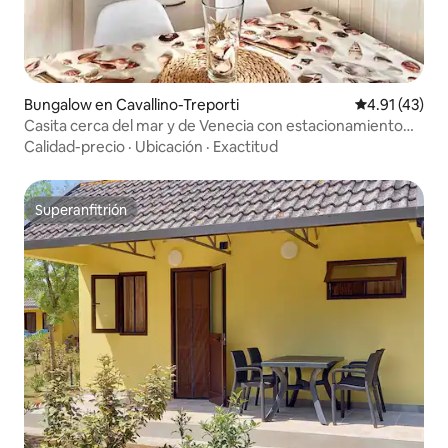
Bungalow en Cavallino-Treporti
Calificación 
4.91 (43)
Casita cerca del mar y de Venecia con estacionamiento
gratuito
Calidad-precio
·
Ubicación
·
Exactitud
Superanfitrión
Superanfitrión