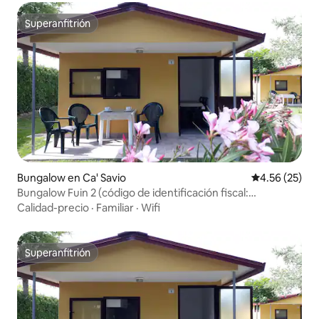
Superanfitrión
Superanfitrión
Bungalow en Ca' Savio
Calificación 
4.56 (25)
Bungalow Fuin 2 (código de identificación fiscal:
IT027044B4ND5PKLZB)
Calidad-precio
·
Familiar
·
Wifi
Superanfitrión
Superanfitrión