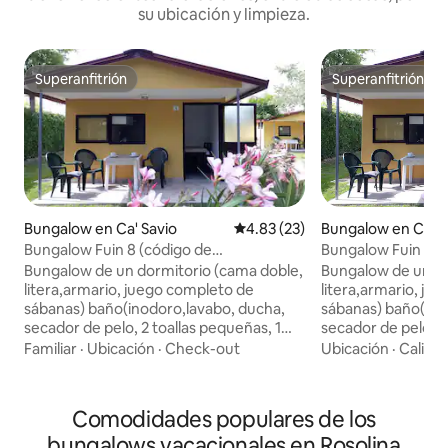
su ubicación y limpieza.
Superanfitrión
Superanfitrión
Superanfitrión
Superanfitrión
Bungalow en Ca' Savio
Calificación promedio: 4.83 de 
4.83 (23)
Bungalow en Ca' S
Bungalow Fuin 8 (código de
Bungalow Fuin 7 (
identificación fiscal:
identificación fisca
Bungalow de un dormitorio (cama doble,
Bungalow de un do
IT027044B45TRLAH4J)
IT027044B4JSSU
litera,armario, juego completo de
litera,armario, ju
sábanas) baño(inodoro,lavabo, ducha,
sábanas) baño(ino
secador de pelo, 2 toallas pequeñas, 1
secador de pelo, 2
rollo de papel higiénico, 1 jabón de
rollo de papel higi
Familiar
·
Ubicación
·
Check-out
Ubicación
·
Calida
manos) cocina completa (nevera,lavabo,
manos) cocina com
placa de gas, mesa de 4 sillas, mesa de
placa de gas, mesa
centro al aire libre, vajilla/cubiertos
centro al aire libre
Comodidades populares de los
completos)ventilador, Aire
completos)ventila
bungalows vacacionales en Rosolina
acondicionado,consumo incluido,
acondicionado,con