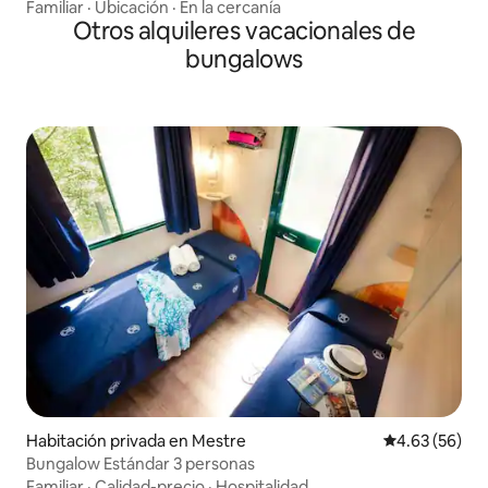
Familiar
·
Ubicación
·
En la cercanía
Otros alquileres vacacionales de
bungalows
Habitación privada en Mestre
Calificación p
4.63 (56)
Bungalow Estándar 3 personas
Familiar
·
Calidad-precio
·
Hospitalidad