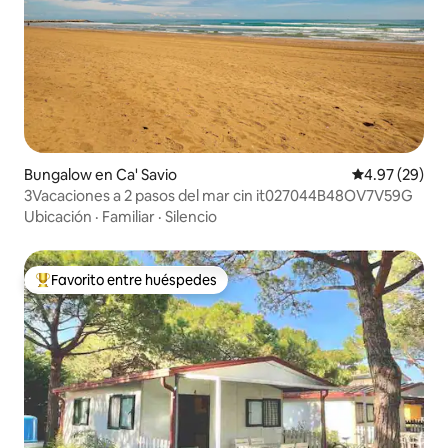
Bungalow en Ca' Savio
Calificación p
4.97 (29)
3Vacaciones a 2 pasos del mar cin it027044B48OV7V59G
Ubicación
·
Familiar
·
Silencio
Favorito entre huéspedes
Favorito entre huéspedes preferido