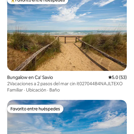
Favorito entre huéspedes
Favorito entre huéspedes preferido
Bungalow en Ca' Savio
Calificación
5.0 (53)
2Vacaciones a 2 pasos del mar cin it027044B4NAJLTEXO
Familiar
·
Ubicación
·
Baño
Favorito entre huéspedes
Favorito entre huéspedes