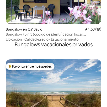
Bungalow en Ca' Savio
Calificación 
4.53 (19)
Bungalow Fuin 5 (código de identificación fiscal:
IT027044B4RNXVI5FV)
Ubicación
·
Calidad-precio
·
Estacionamiento
Bungalows vacacionales privados
Favorito entre huéspedes
Favorito entre huéspedes preferido