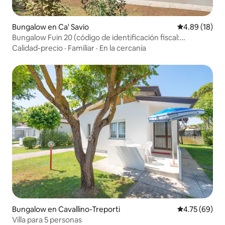
Bungalow en Ca' Savio
Calificación 
4.89 (18)
Bungalow Fuin 20 (código de identificación fiscal:
IT027044B4ENXHDUIL)
Calidad-precio
·
Familiar
·
En la cercanía
Bungalow en Cavallino-Treporti
Calificación 
4.75 (69)
Villa para 5 personas