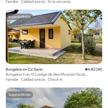
IT027044B4JSSUULHC)
Familiar
·
Calidad-precio
·
En la cercanía
Superanfitrión
Superanfitrión
Bungalow en Ca' Savio
Calificación p
4.82 (34)
Bungalow Fuin 12 (código de identificación fiscal:
IT027044B4AZWRKV7O)
Familiar
·
Calidad-precio
·
Check-in
Superanfitrión
Superanfitrión