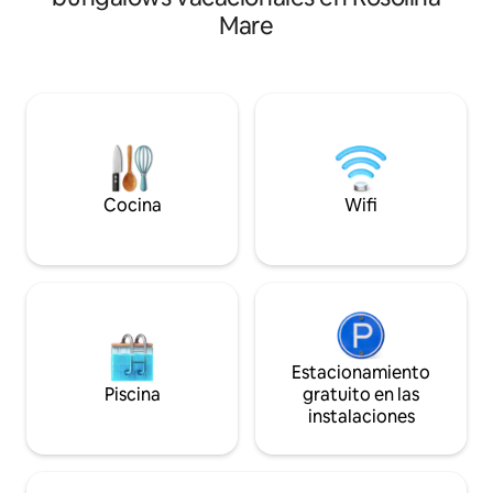
TARIFA INDIVIDUAL para mascotas
RECARGO PARA M
Mare
25,00 € Impuesto sobre el alojamiento:
Impuesto sobre el 
1,00 € por día por persona exenta de
por día por perso
menos de 12 años. Playa en mt300,
12 años. Playa en
supermercados y restaurantes a 200
y restaurantes a 
metros de distancia.
distancia.
Cocina
Wifi
Estacionamiento
Piscina
gratuito en las
instalaciones