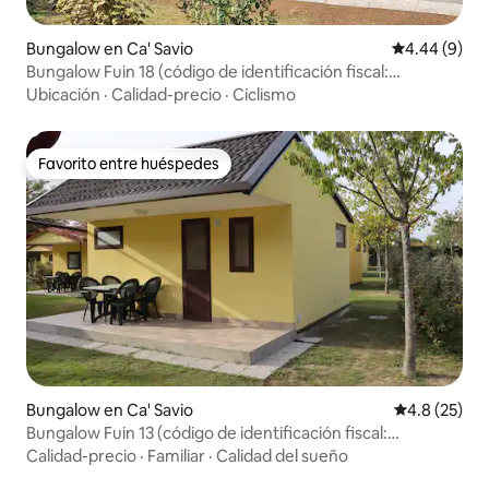
Bungalow en Ca' Savio
Calificación 
4.44 (9)
Bungalow Fuin 18 (código de identificación fiscal:
IT027044B422R78MIA)
Ubicación
·
Calidad-precio
·
Ciclismo
Favorito entre huéspedes
Favorito entre huéspedes
Bungalow en Ca' Savio
Calificación
4.8 (25)
Bungalow Fuin 13 (código de identificación fiscal:
IT027044B49K8EV2G5)
Calidad-precio
·
Familiar
·
Calidad del sueño