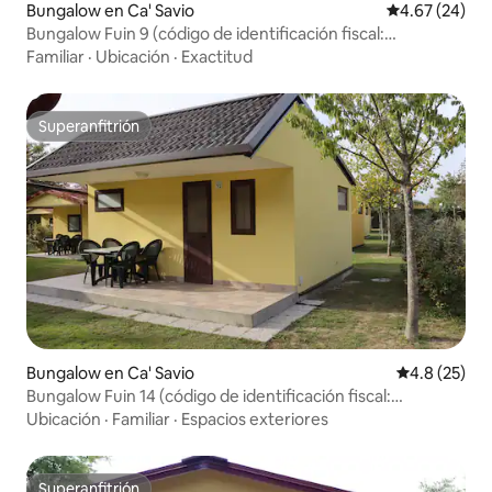
Bungalow en Ca' Savio
Calificación p
4.67 (24)
Bungalow Fuin 9 (código de identificación fiscal:
IT027044B42NB4WZ5D)
Familiar
·
Ubicación
·
Exactitud
Superanfitrión
Superanfitrión
Bungalow en Ca' Savio
Calificación
4.8 (25)
Bungalow Fuin 14 (código de identificación fiscal:
IT027044B44VTIT44G)
Ubicación
·
Familiar
·
Espacios exteriores
Superanfitrión