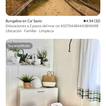
Bungalow en Ca' Savio
Calificación p
4.94 (32)
6Vacaciones a 2 pasos del mar cin it027044B44A5BWARB
Ubicación
·
Familiar
·
Limpieza
Superanfitrión
Superanfitrión