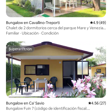
Bungalow en Cavallino-Treporti
Calificación
4.9 (49)
Chalet de 2 dormitorios cerca del parque Mare y Venezia
gratuito
Familiar
·
Ubicación
·
Condición
Superanfitrión
Superanfitrión
Bungalow en Ca' Savio
Calificación 
4.56 (27)
Bungalow Fuin 7 (código de identificación fiscal: