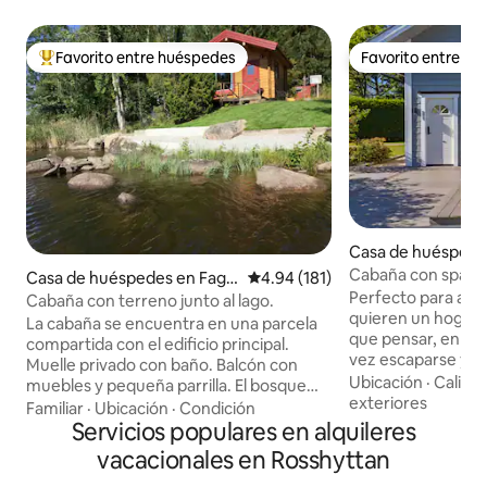
Favorito entre huéspedes
Favorito entre h
Favorito entre huéspedes preferido
Favorito entre h
Casa de huéspede
ksund
Cabaña con spa, ja
Casa de huéspedes en Fage
Calificación promedio: 4.94 de 5
4.94 (181)
Perfecto para aqu
rsta
Cabaña con terreno junto al lago.
quieren un hogar 
La cabaña se encuentra en una parcela
que pensar, en un e
compartida con el edificio principal.
vez escaparse y rel
Muelle privado con baño. Balcón con
una acogedora sau
Ubicación
·
Calida
muebles y pequeña parrilla. El bosque
un jacuzzi bajo las 
exteriores
está a la vuelta de la esquina, donde se
Familiar
·
Ubicación
·
Condición
privada. Casa de huéspedes moderna de
pueden recoger bayas y setas. A 7 km
Servicios populares en alquileres
aproximadamente 7
de la ciudad con tiendas y demás. La
vacacionales en Rosshyttan
de estar, cocina, 
cabaña tiene una cocina con nevera.
un amplio loft par