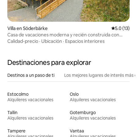
Villa en Söderbärke
Calificación
5.0 (13)
Casa de vacaciones moderna y recién construida con
vistas al lago, spa y sauna
Calidad-precio
·
Ubicación
·
Espacios interiores
Destinaciones para explorar
Destinos a un paso de ti
Los mejores lugares de interés más 
Estocolmo
Oslo
Alquileres vacacionales
Alquileres vacacionales
Tallin
Gotemburgo
Alquileres vacacionales
Alquileres vacacionales
Tampere
Vantaa
Alquileres vacacionales
Alquileres vacacionales