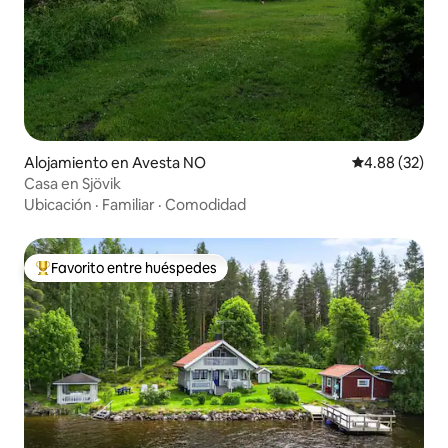
Alojamiento en Avesta NO
Calificación p
4.88 (32)
Casa en Sjövik
Ubicación
·
Familiar
·
Comodidad
Favorito entre huéspedes
Favorito entre huéspedes preferido