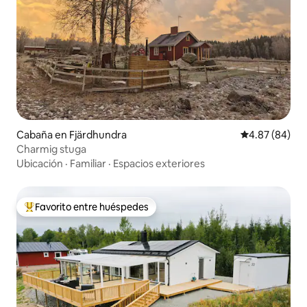
Cabaña en Fjärdhundra
Calificación p
4.87 (84)
Charmig stuga
Ubicación
·
Familiar
·
Espacios exteriores
Favorito entre huéspedes
Favorito entre huéspedes preferido