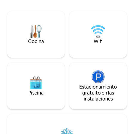
Todo lo necesario para cocinar y comer.
camas dobles y do
Toalla, cepillo de cocina, paño,
Acceso del huéspe
detergente incluidos. Baño con ducha,
Café y té Wifi Pla
toallas para uso en interiores. Jabón,
Televisor Dos bicicle
champú, secador de pelo Sábanas
en cuenta que la li
incluidas. El desayuno se puede pedir
incluida en el preci
según acuerdo. 100 SEK/pers Hay wifi.
Canoa y bote de remos disponibles para
Cocina
Wifi
alquilar 250 /día,
Estacionamiento
Piscina
gratuito en las
instalaciones