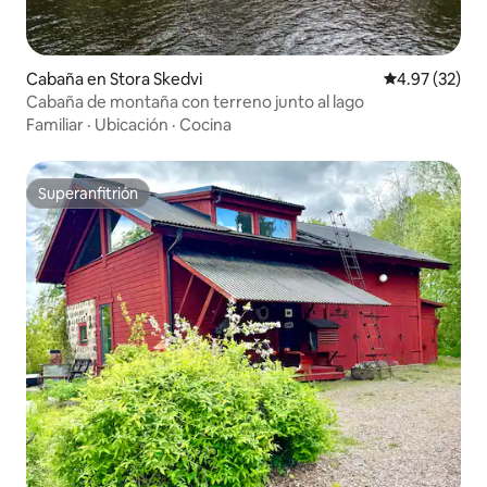
Cabaña en Stora Skedvi
Calificación 
4.97 (32)
Cabaña de montaña con terreno junto al lago
Familiar
·
Ubicación
·
Cocina
Superanfitrión
Superanfitrión