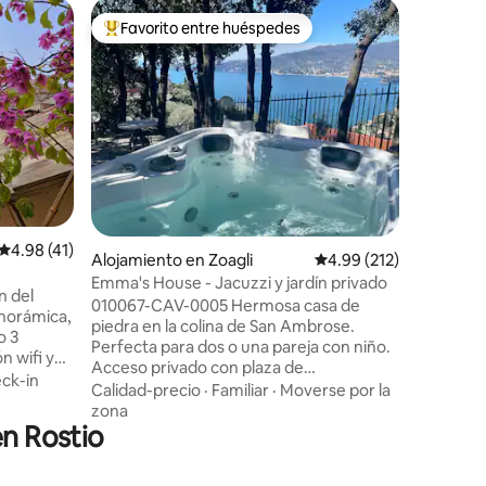
Alojamie
Favorito entre huéspedes
Favorit
Favorito entre huéspedes preferido
Favorit
Un oasis 
Recárgate
elegancia
Apartame
con jard
vistas ab
Ubicació
con sofá 
equipada,
lavadero. Plaza de aparcamien
descubier
Calificación promedio: 4.98 de 5, 41 reseñas
4.98 (41)
aire acon
Alojamiento en Zoagli
Calificación promedio: 
4.99 (212)
El jardín
Emma's House - Jacuzzi y jardín privado
sombrilla
n del
010067-CAV-0005 Hermosa casa de
zona de 
anorámica,
piedra en la colina de San Ambrose.
CIN: IT
o 3
Perfecta para dos o una pareja con niño.
n wifi y
Acceso privado con plaza de
s
ck-in
aparcamiento. Magnífica arboleda
Calidad-precio
·
Familiar
·
Moverse por la
 cama de
privada con bañera de hidromasaje de 4
zona
decorada
en Rostio
plazas con vistas a Portofino. (JACUZZI
oca y
INCLUIDO del 01/05 al 30/09, FUERA DE
 de estar
TEMPORADA POR UN CARGO
 rincón de