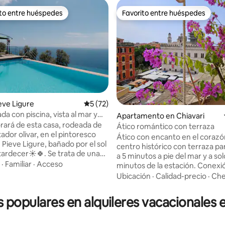
ito entre huéspedes
Favorito entre huéspedes
 entre huéspedes preferido
Favorito entre huéspedes
ieve Ligure
Calificación promedio: 5 de 5, 72 reseñas
5 (72)
da con piscina, vista al mar y
4.99 de 5, 114 reseñas
Apartamento en Chiavari
ará de esta casa, rodeada de
Ático romántico con terraza
ador olivar, en el pintoresco
Ático con encanto en el corazó
 Pieve Ligure, bañado por el sol
centro histórico con terraza p
er☀️🍀. Se trata de una
a 5 minutos a pie del mar y a sol
asa de campo, convertida en un
·
Familiar
·
Acceso
minutos de la estación. Conexió
lusivo, en una ubicación
aire acondicionado. Ofrece a lo
Ubicación
·
Calidad-precio
·
Che
ada y dominante con magníficas
huéspedes una habitación con
mar, una fantástica piscina
matrimonio y vestidor, cocina 
s populares en alquileres vacacionales 
y una pequeña bañera de
con azulejos, aparadores de ép
je climatizada para dos
mesa de comedor antigua, sala
 ¡Un sueño para quienes
con vigas a la vista, chimenea y