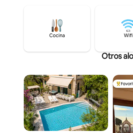
desean su
cada habitación privada, modernas y
en contac
refrescantes, con un elegante baño en
territorio 
suite. ¡Siempre me esfuerzo por que
mar!🏝️​
disfruten de sus vacaciones en Cinque
Terre como si fueran de la zona!
Cocina
Wifi
Otros al
Favor
Favorito