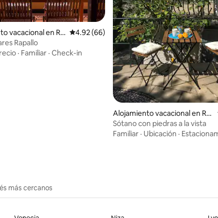
io: 5 de 5, 16 reseñas
to vacacional en Ra
Calificación promedio: 4.92 de 5, 66 reseñas
4.92 (66)
ares Rapallo
recio
·
Familiar
·
Check-in
Alojamiento vacacional en Ro
stio
Sótano con piedras a la vista
Familiar
·
Ubicación
·
Estaciona
erés más cercanos
Venecia
Niza
Ly