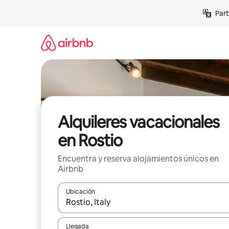
Omite
Part
el
contenido
Alquileres vacacionales
en Rostio
Encuentra y reserva alojamientos únicos en
Airbnb
Ubicación
Cuando los resultados estén disponibles, navega co
Llegada