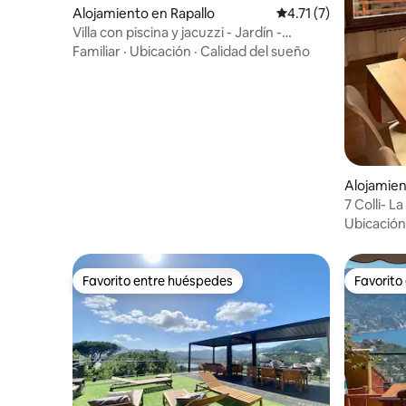
Alojamiento en Rapallo
Calificación promedio
4.71 (7)
Villa con piscina y jacuzzi - Jardín -
Estacionamiento - Aire acondicionado
Familiar
·
Ubicación
·
Calidad del sueño
Alojamien
ezia
7 Colli- L
5Terre
Ubicación
Favorito entre huéspedes
Favorito
Favorito entre huéspedes
Favorito