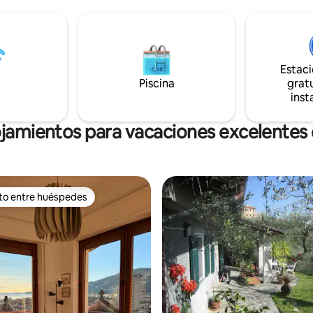
mergirse en una experiencia
estudio. Maravillosa terraza con
to con la autenticidad del
los tejados de Chiavari, equipa
y deleitar la vista con la luz y el
cenas románticas a la luz de las 
baño con bañera de hidromasaj
Estac
Piscina
gratu
inst
ojamientos para vacaciones excelentes 
ito entre huéspedes
 entre huéspedes preferido