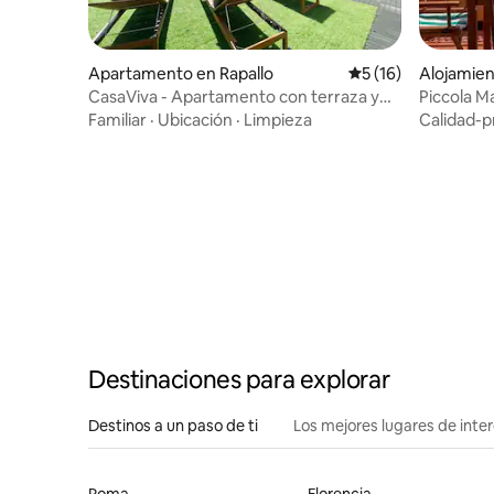
Apartamento en Rapallo
Calificación promed
5 (16)
Alojamien
pallo
CasaViva - Apartamento con terraza y
Piccola M
aparcamiento en Rapallo
Familiar
·
Ubicación
·
Limpieza
Calidad-p
Destinaciones para explorar
Destinos a un paso de ti
Los mejores lugares de int
Roma
Florencia