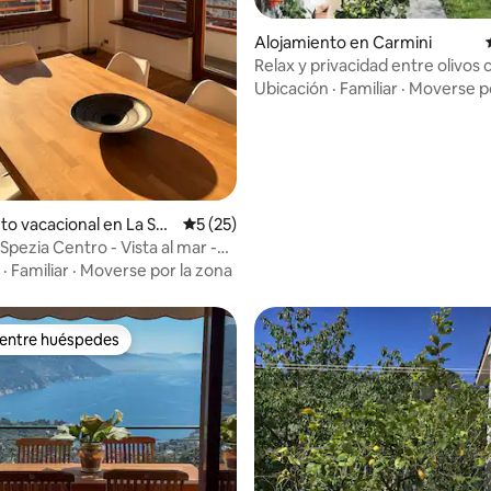
: 4.71 de 5, 7 reseñas
Alojamiento en Carmini
Relax y privacidad entre olivos 
al mar Chiavari
Ubicación
·
Familiar
·
Moverse po
to vacacional en La Sp
Calificación promedio: 5 de 5, 25 reseñas
5 (25)
a Spezia Centro - Vista al mar -
·
Familiar
·
Moverse por la zona
 entre huéspedes
 entre huéspedes