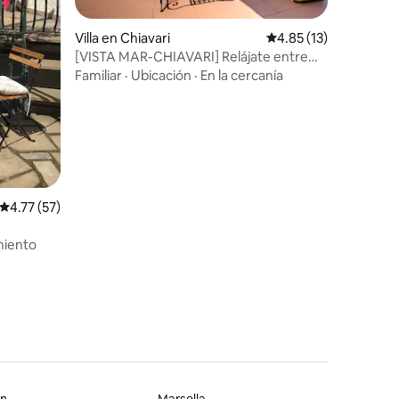
Villa en Chiavari
Calificación promedio:
4.85 (13)
[VISTA MAR-CHIAVARI] Relájate entre
olivos
Familiar
·
Ubicación
·
En la cercanía
Calificación promedio: 4.77 de 5, 57 reseñas
4.77 (57)
miento
on
Marsella