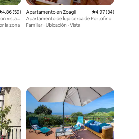
Calificación promedio: 4.86 de 5, 59 reseñas
4.86 (59)
Apartamento en Zoagli
Calificación promedio:
4.97 (34)
con vistas
Apartamento de lujo cerca de Portofino
r la zona
Familiar
·
Ubicación
·
Vista