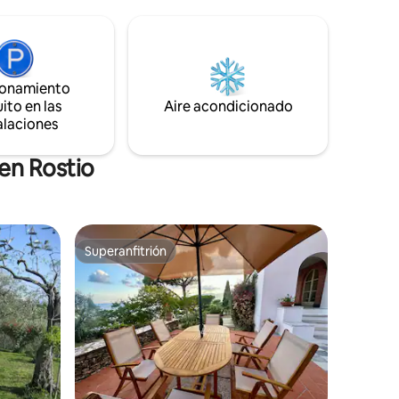
ADICIONAL) Zona de barbacoa. La casa
 vistas a
consta de un dormitorio con cama
da para
tamaño king y sofá cama individual, baño
velas,
con ducha y sala de estar con cocina con
e.
vistas a otro jardín privado con tumbona
ionamiento
y mesa de centro.
ito en las
Aire acondicionado
alaciones
en Rostio
Superanfitrión
Superanfitrión