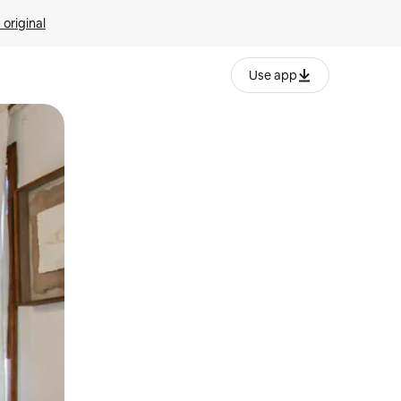
 original
Use app
o o desliza el dedo.