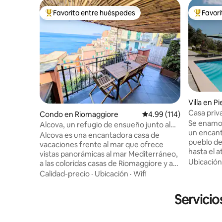
Favorito entre huéspedes
Favor
Favorito entre huéspedes preferido
Favorito
Villa en P
Casa priva
Condo en Riomaggiore
Calificación promedio: 
4.99 (114)
olivar
Se enamor
Alcova, un refugio de ensueño junto al
un encant
mar
Alcova es una encantadora casa de
pueblo de
vacaciones frente al mar que ofrece
hasta el atardec
vistas panorámicas al mar Mediterráneo,
antigua c
Ubicación
a las coloridas casas de Riomaggiore y a
lugar exc
los viñedos en terrazas desde la terraza
Calidad-precio
·
Ubicación
·
Wifi
privilegi
privada de este departamento tipo
vistas al 
penthouse. Cerca de todo, pero en un
Servicio
infinita 
lugar apartado donde disfrutará de paz y
hidromasa
tranquilidad. La luz natural, la brisa
personas.
marina y el sonido de las olas inundan