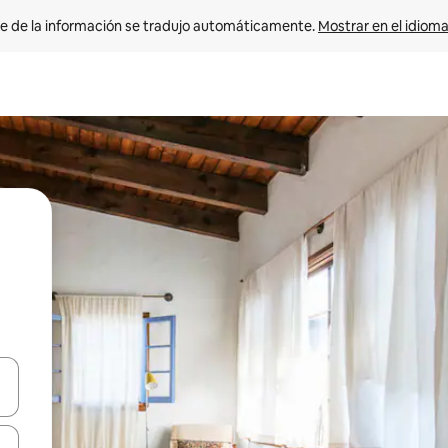
e de la información se tradujo automáticamente. 
Mostrar en el idioma
n las teclas de flecha hacia arriba y hacia abajo o explora con el tact