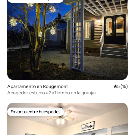
Favorito entre huéspedes
Apartamento en Rougemont
Calificaci
5 (15)
Acogedor estudio #2 «Tiempo en la granja»
Favorito entre huéspedes
Favorito entre huéspedes