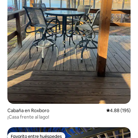
Cabaña en Roxboro
Calificación pr
4.88 (195)
¡Casa frente al lago!
Favorito entre huéspedes