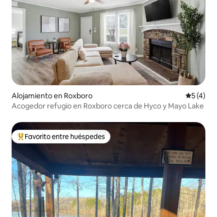
Alojamiento en Roxboro
Calificac
5 (4)
Acogedor refugio en Roxboro cerca de Hyco y Mayo Lake
Favorito entre huéspedes
Favorito entre huéspedes preferido