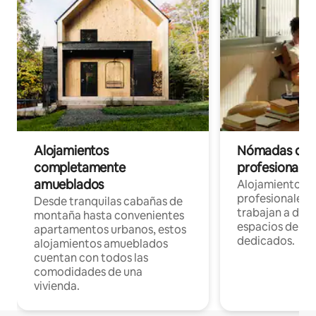
Alojamientos
Nómadas digit
completamente
profesionales 
amueblados
Alojamientos 
profesionales 
Desde tranquilas cabañas de
trabajan a dist
montaña hasta convenientes
espacios de tr
apartamentos urbanos, estos
dedicados.
alojamientos amueblados
cuentan con todos las
comodidades de una
vivienda.