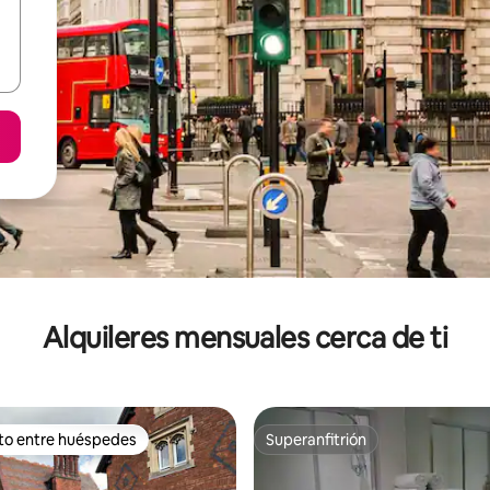
Alquileres mensuales cerca de ti
ito entre huéspedes
Superanfitrión
 entre huéspedes preferido
Superanfitrión