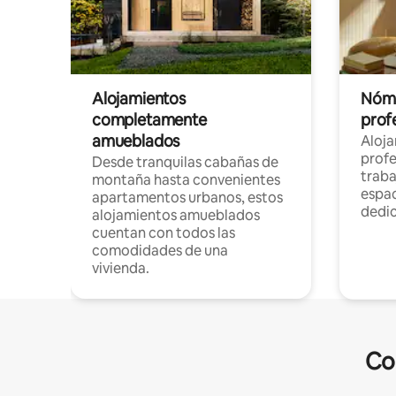
Alojamientos
Nóma
completamente
profe
amueblados
Aloj
profe
Desde tranquilas cabañas de
traba
montaña hasta convenientes
espac
apartamentos urbanos, estos
dedi
alojamientos amueblados
cuentan con todos las
comodidades de una
vivienda.
Co