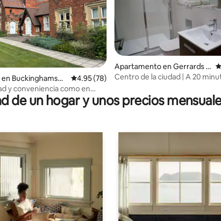
 4.88 de 5, 17 reseñas
Apartamento en Gerrards C
C
ross
Centro de la ciudad | A 20 minu
 en Buckinghamshir
Calificación promedio: 4.95 de 5, 78 reseñas
4.95 (78)
Londres | Aparcamiento incluid
d y conveniencia como en
 de un hogar y unos precios mensuale