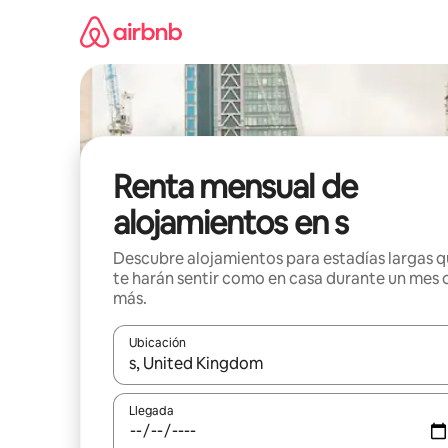
Omite
el
contenido
Renta mensual de
alojamientos en s
Descubre alojamientos para estadías largas 
te harán sentir como en casa durante un mes 
más.
Ubicación
Cuando los resultados estén disponibles, navega co
Llegada