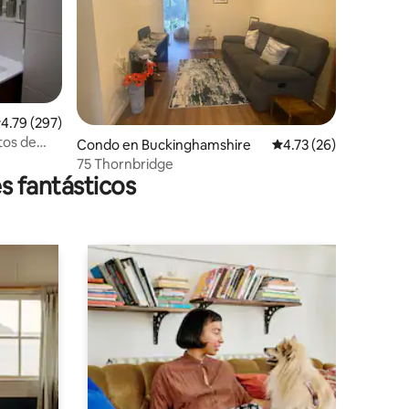
alificación promedio: 4.79 de 5, 297 reseñas
4.79 (297)
tos de
Condo en Buckinghamshire
Calificación promedio:
4.73 (26)
o
75 Thornbridge
s fantásticos