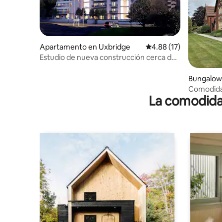
Apartamento en Uxbridge
Calificación promedio:
4.88 (17)
Estudio de nueva construcción cerca de
la estación de Uxbridge
Bungalow
e
Comodida
La comodidad
casa.