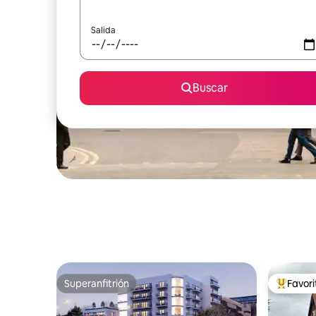
Salida
Buscar
Superanfitrión
Favor
Superanfitrión
Favorito