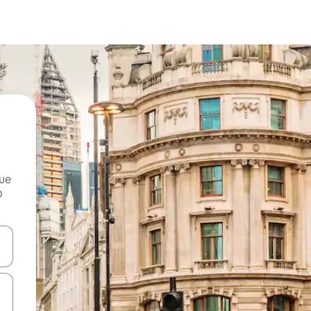
que
o
n las teclas de flecha hacia arriba y hacia abajo o explora con el tact