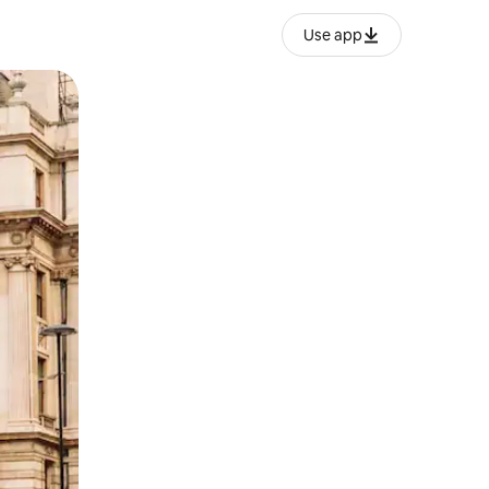
Use app
o o desliza el dedo.