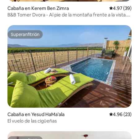
Cabaña en Kerem Ben Zimra
Calificación p
4.97 (39)
B&B Tomer Dvora - Al pie de la montaña frente a la vista.
Jacuzzi. Privacidad total
Superanfitrión
Superanfitrión
Cabaña en Yesud HaMa'ala
Calificación p
4.96 (23)
El vuelo de las cigüeñas