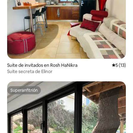
Suite de invitados en Rosh HaNikra
Calificaci
5 (13)
Suite secreta de Elinor
Superanfitrión
Superanfitrión