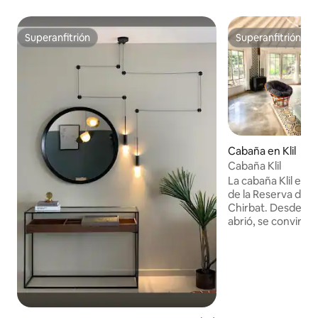
Superanfitrión
Superanfitrión
Superanfitrión
Superanfitrión
Cabaña en Klil
Cabaña Klil
La cabaña Klil est
de la Reserva de 
Chirbat. Desde el momento en que se
abrió, se convirtió
destinaciones más
región, ya que des
viajeros. Adecuado
familias pequeñas
experiencia rural
calidad. Un crista
fríos y calientes j