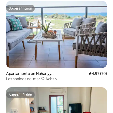
Superanfitrión
Superanfitrión
Apartamento en Nahariyya
Calificación p
4.97 (70)
Los sonidos del mar ♡ Achziv
Superanfitrión
Superanfitrión