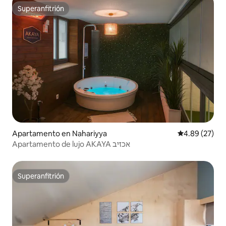
Superanfitrión
Superanfitrión
Apartamento en Nahariyya
Calificación p
4.89 (27)
Apartamento de lujo AKAYA אכזיב
Superanfitrión
Superanfitrión