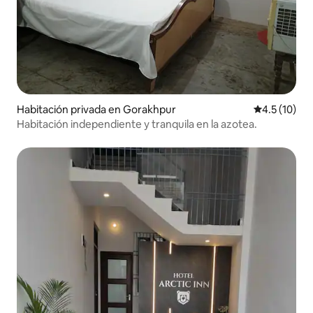
Habitación privada en Gorakhpur
Calificación
4.5 (10)
Habitación independiente y tranquila en la azotea.