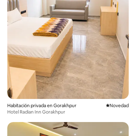
Habitación privada en Gorakhpur
Lugar para ho
Novedad
Hotel Radian Inn Gorakhpur