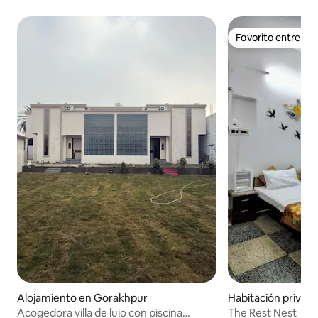
Favorito entre h
Favorito entre h
Alojamiento en Gorakhpur
Habitación privad
hpur
Acogedora villa de lujo con piscina
The Rest Nest