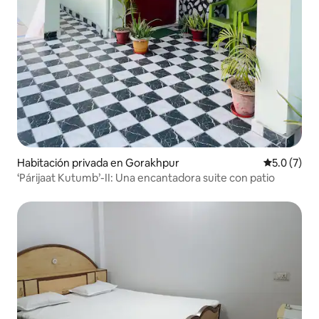
Habitación privada en Gorakhpur
Calificació
5.0 (7)
‘Párijaat Kutumb’-II: Una encantadora suite con patio