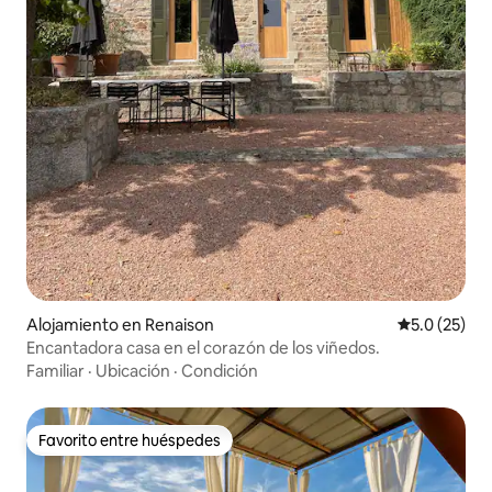
Alojamiento en Renaison
Calificación
5.0 (25)
Encantadora casa en el corazón de los viñedos.
Familiar
·
Ubicación
·
Condición
Favorito entre huéspedes
Favorito entre huéspedes