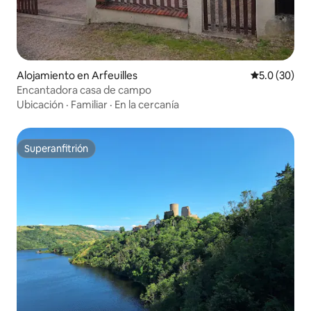
Alojamiento en Arfeuilles
Calificación
5.0 (30)
Encantadora casa de campo
Ubicación
·
Familiar
·
En la cercanía
Superanfitrión
Superanfitrión