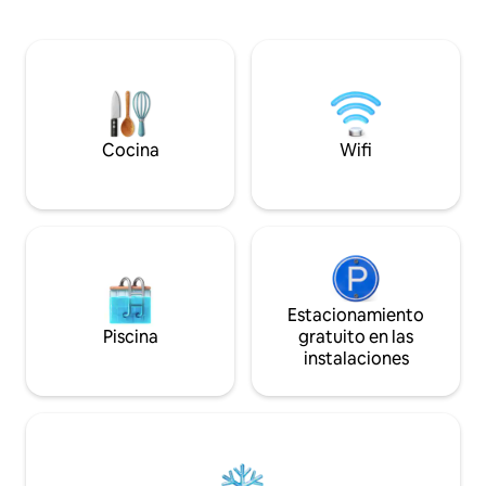
zona de petanca, plancha y jardín
y comedores dentr
cerrado. Con una ubicación ideal a 1 km
lugar ideal para q
del PAL, disfrute de una estancia en la
pasen tiempo de ca
naturaleza donde se unen la comodidad
celebren grandes 
y los momentos mágicos. Capacidad
Es un lugar verd
para 8 personas – 3 habitaciones
que nunca olvidar
temáticas. Llegada autónoma 🔑
Cocina
Wifi
Estacionamiento
Piscina
gratuito en las
instalaciones