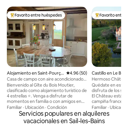
Favorito entre huéspedes
Favorito entre
Favorito entre huéspedes preferido
Favorito entre hu
Alojamiento en Saint-Pourçai
Calificación promedio: 4.96 de 
4.96 (50)
Castillo en Le Breui
n-sur-Besbre
Casa de campo con aire acondicionado a
Hermoso Château 
1 minuto y 30 segundos del PAL - 8
Auvernia
Bienvenido al Gîte du Bois Moutier,
Quédate en este a
personas
clasificado como alojamiento turístico de
disfruta de los son
4 estrellas ⭐️. Venga a disfrutar de
El Château está sit
momentos en familia o con amigos en
campiña francesa,
nuestra pequeña casa de Borgoña,
de algunas ciudade
Familiar
·
Ubicación
·
Condición
Familiar
·
Ubicació
recientemente renovada con un estilo
Servicios populares en alquileres
actividades al aire
“Campagne Chic”. ❄️ Aire acondicionado,
comedor, su gran 
vacacionales en Sail-les-Bains
con estacionamiento privado, terraza,
estar al aire libre,