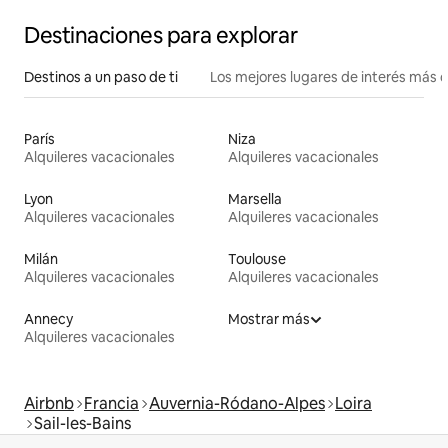
Destinaciones para explorar
Destinos a un paso de ti
Los mejores lugares de interés más 
París
Niza
Alquileres vacacionales
Alquileres vacacionales
Lyon
Marsella
Alquileres vacacionales
Alquileres vacacionales
Milán
Toulouse
Alquileres vacacionales
Alquileres vacacionales
Annecy
Mostrar más
Alquileres vacacionales
Airbnb
Francia
Auvernia-Ródano-Alpes
Loira
Sail-les-Bains