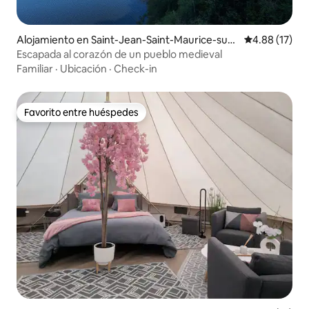
Alojamiento en Saint-Jean-Saint-Maurice-sur-
Calificación 
4.88 (17)
Loire
Escapada al corazón de un pueblo medieval
Familiar
·
Ubicación
·
Check-in
Favorito entre huéspedes
Favorito entre huéspedes