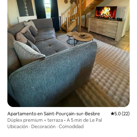
Apartamento en Saint-Pourçain-sur-Besbre
Calificación
5.0 (22)
Dúplex premium + terraza • A 5 min de Le Pal
Ubicación
·
Decoración
·
Comodidad