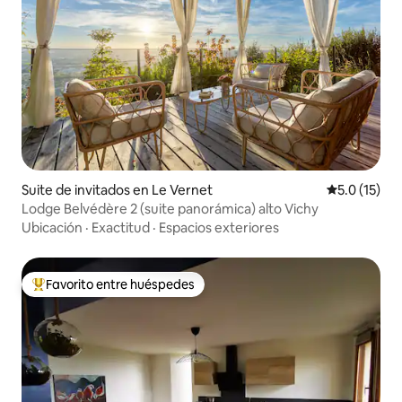
Suite de invitados en Le Vernet
Calificación
5.0 (15)
Lodge Belvédère 2 (suite panorámica) alto Vichy
Ubicación
·
Exactitud
·
Espacios exteriores
Favorito entre huéspedes
Favorito entre huéspedes preferido