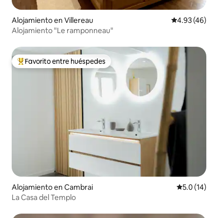
Alojamiento en Villereau
Calificación 
4.93 (46)
Alojamiento "Le ramponneau"
Favorito entre huéspedes
Favorito entre huéspedes preferido
Alojamiento en Cambrai
Calificación
5.0 (14)
La Casa del Templo