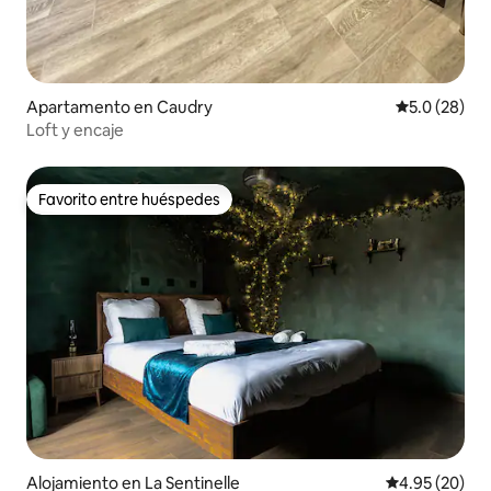
Apartamento en Caudry
Calificación
5.0 (28)
Loft y encaje
Favorito entre huéspedes
Favorito entre huéspedes
Alojamiento en La Sentinelle
Calificación p
4.95 (20)