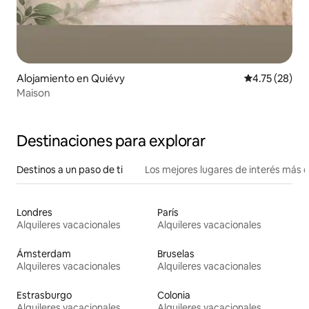
Alojamiento en Quiévy
Calificación 
4.75 (28)
Maison
Destinaciones para explorar
Destinos a un paso de ti
Los mejores lugares de interés más 
Londres
París
Alquileres vacacionales
Alquileres vacacionales
Ámsterdam
Bruselas
Alquileres vacacionales
Alquileres vacacionales
Estrasburgo
Colonia
Alquileres vacacionales
Alquileres vacacionales