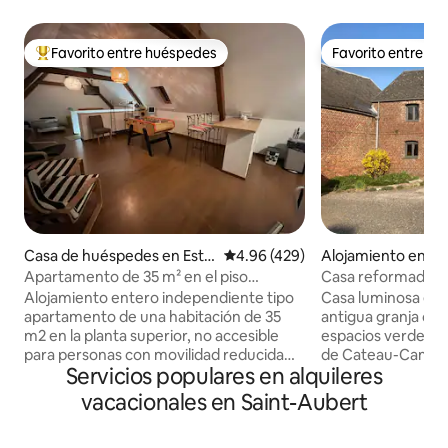
Favorito entre huéspedes
Favorito entre h
Favorito entre huéspedes preferido
Favorito entre h
Casa de huéspedes en Estr
Calificación promedio: 4.96 de 5
4.96 (429)
Alojamiento en Ba
un
Apartamento de 35 m² en el piso
Casa reformada en
superior en Bassin Rond Estrun
familiar
Alojamiento entero independiente tipo
Casa luminosa en 
apartamento de una habitación de 35
antigua granja cu
m2 en la planta superior, no accesible
espacios verdes y
para personas con movilidad reducida
de Cateau-Cambrés
Servicios populares en alquileres
situado en el corazón del sitio verde del "
gran sala de estar
Bassin Rond » en ESTRUN cerca de las
totalmente equipa
vacacionales en Saint-Aubert
principales autopistas de Cambrai, París,
Nespresso, lavavaj
Valenciennes, Bruselas. Posibilidad de
Habitación 1: 1 c