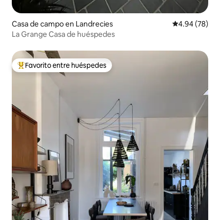
Casa de campo en Landrecies
Calificación p
4.94 (78)
La Grange Casa de huéspedes
Favorito entre huéspedes
Favorito entre huéspedes preferido