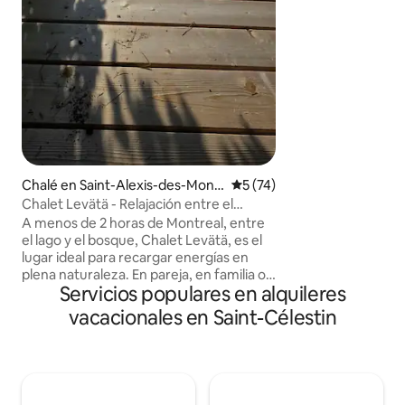
mesa. Ducha, inod
al lago y a las em
senderos para cam
de la fauna. No ha
alrededor del lago,
propietario en la f
garantizada.
Chalé en Saint-Alexis-des-Mont
Calificación promedio: 5 de 
5 (74)
s
Chalet Levätä - Relajación entre el
bosque y el lago + sauna
A menos de 2 horas de Montreal, entre
el lago y el bosque, Chalet Levätä, es el
lugar ideal para recargar energías en
plena naturaleza. En pareja, en familia o
Servicios populares en alquileres
con amigos, disfruta de la terraza con
vistas al lago, del acceso al lago con
vacacionales en Saint-Célestin
muelle privado para bañarse (camino
empinado en estado natural, sin
acondicionar) y de la sauna interior.
Nuevo y construido con todo nuestro
corazón, la cabaña ofrece todas las