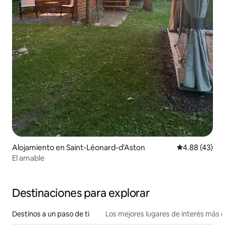
Alojamiento en Saint-Léonard-d'Aston
Calificación 
4.88 (43)
El amable
Destinaciones para explorar
Destinos a un paso de ti
Los mejores lugares de interés más 