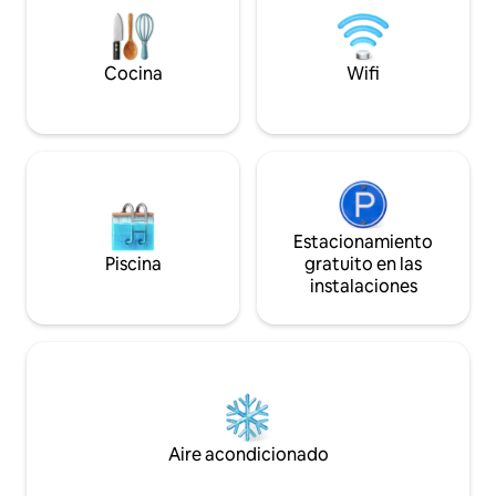
comodidades en un ambiente relajante.
Servicios a menos de 10 min. ¡La zona
está llena de actividades verano como
invierno!
Cocina
Wifi
Estacionamiento
Piscina
gratuito en las
instalaciones
Aire acondicionado