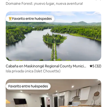
Domaine Forest: ¡nuevo lugar, nueva aventura!
Favorito entre huéspedes
Favorito entre huéspedes preferido
Cabaña en Maskinongé Regional County Municipa
Calificaci
5 (32)
lity
Isla privada única (Islet Chouette)
Favorito entre huéspedes
Favorito entre huéspedes