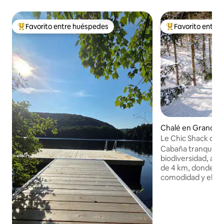
Favorito entre huéspedes
Favorito entre
Favorito entre huéspedes preferido
Favorito entre hu
Chalé en Grandes 
Le Chic Shack du L
plena naturaleza
Cabaña tranquila 
biodiversidad, a or
de 4 km, donde se
comodidad y el aire
chimenea exterior, 
con cama doble, 2
individuales en la 
funcional. Rincón 