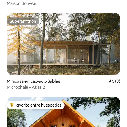
Maison Bon-Air
Superanfitrión
Superanfitrión
Minicasa en Lac-aux-Sables
Calificac
5 (3)
Microchalé - Atlas 2
Favorito entre huéspedes
Favorito entre huéspedes preferido