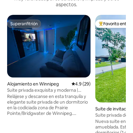
aspectos.
Superanfitrión
Favorito entre
Superanfitrión
Favorito entre hu
Alojamiento en Winnipeg
Calificación promedio: 4.9 de 
4.9 (29)
Suite privada exquisita y moderna |
Registro de entrada autónomo
Relájese y descanse en esta tranquila y
elegante suite privada de un dormitorio
en la codiciada zona de Prairie
Suite de invitados
Pointe/Bridgwater de Winnipeg.
ngley
Suite privada de l
Ubicado convenientemente cerca de la
el sótano en Winn
Nueva suite en el
autopista Transcanadiense. Esta vivienda
amueblada. Esta suit
ofrece un acceso rápido al centro de
dormitorios (1 cam