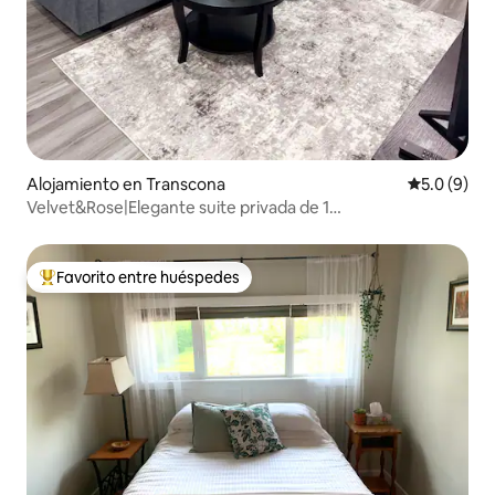
Alojamiento en Transcona
Calificació
5.0 (9)
Velvet&Rose|Elegante suite privada de 1
habitación|Estacionamiento gratuito
Favorito entre huéspedes
Favorito entre huéspedes preferido