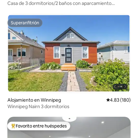
Casa de 3 dormitorios/2 baños con aparcamiento
GRATUITO
Superanfitrión
Superanfitrión
Alojamiento en Winnipeg
Calificación pr
4.83 (180)
Winnipeg Nairn 3 dormitorios
Favorito entre huéspedes
Favorito entre huéspedes preferido