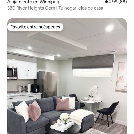
Alojamiento en Winnipeg
Calificación p
4.99 (88)
3BD River Heights Gem | Tu hogar lejos de casa
Favorito entre huéspedes
Favorito entre huéspedes