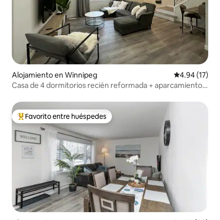
Alojamiento en Winnipeg
Calificación 
4.94 (17)
Casa de 4 dormitorios recién reformada + aparcamiento
gratuito
Favorito entre huéspedes
Favorito entre huéspedes preferido