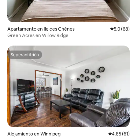
Apartamento en Ile des Chênes
Calificación
5.0 (68)
Green Acres en Willow Ridge
Superanfitrión
Superanfitrión
Alojamiento en Winnipeg
Calificación 
4.85 (61)