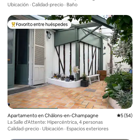
Ubicación
·
Calidad-precio
·
Baño
Favorito entre huéspedes
Favorito entre huéspedes preferido
Apartamento en Châlons-en-Champagne
Calificaci
5 (54)
La Salle d'Attente: Hipercéntrica, 4 personas
Calidad-precio
·
Ubicación
·
Espacios exteriores