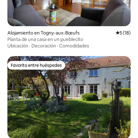
Alojamiento en Togny-aux-Bœufs
Calificaci
5 (18)
Planta de una casa en un pueblecito
Ubicación
·
Decoración
·
Comodidades
Favorito entre huéspedes
Favorito entre huéspedes