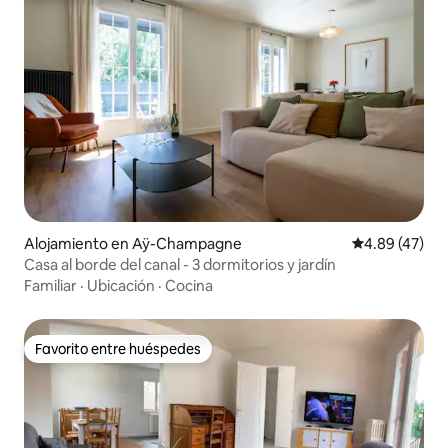
Alojamiento en Aÿ-Champagne
Calificación 
4.89 (47)
Casa al borde del canal - 3 dormitorios y jardín
Familiar
·
Ubicación
·
Cocina
Favorito entre huéspedes
Favorito entre huéspedes