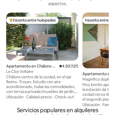
aspectos.
Favorito entre huéspedes
Favorito entre h
Favorito entre huéspedes preferido
Favorito entre h
Apartamento en Châlons-e
Calificación promedio: 4.93 de 5
4.93 (121)
n-Champagne
Le Clos Voltaire
Apartamento en C
Châlons centro de la ciudad, en el eje
n-Champagne
Magnífico dúplex 
Reims -Troyes. Estudio con aire
del centro de la c
Muy bonito apart
acondicionado, todas las comodidades,
la estación de tren
con terraza privada (muebles de jardín,
ciudad cerca del Grand J
sombrilla), con vistas al jardín de la
Ubicación
·
Calidad-precio
·
Check-out
el segundo piso d
propiedad. Con una ubicación ideal:
condominio tranqu
Ubicación
·
Familia
Ayuntamiento (1,2 km), Jards, Cirque, la
Servicios populares en alquileres
consta de una sal
Comète. El Capitolio (1,8 km), estación
(mesa extensible 