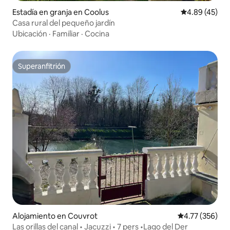
Estadía en granja en Coolus
Calificación 
4.89 (45)
Casa rural del pequeño jardín
Ubicación
·
Familiar
·
Cocina
Superanfitrión
Superanfitrión
Alojamiento en Couvrot
Calificación p
4.77 (356)
Las orillas del canal • Jacuzzi • 7 pers •Lago del Der