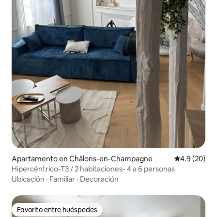
Apartamento en Châlons-en-Champagne
Calificación
4.9 (20)
Hipercéntrico-T3 / 2 habitaciones- 4 a 6 personas
Ubicación
·
Familiar
·
Decoración
Favorito entre huéspedes
Favorito entre huéspedes