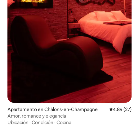
Apartamento en Châlons-en-Champagne
Calificación p
4.89 (27)
Amor, romance y elegancia
Ubicación
·
Condición
·
Cocina