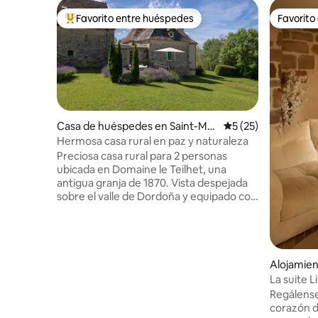
Favorito entre huéspedes
Favorito
Favorito entre huéspedes preferido
Favorito
Casa de huéspedes en Saint-Mar
Calificación promed
5 (25)
tial-Entraygues
Hermosa casa rural en paz y naturaleza
Preciosa casa rural para 2 personas
ubicada en Domaine le Teilhet, una
antigua granja de 1870. Vista despejada
sobre el valle de Dordoña y equipado con
todas las comodidades. Ven a disfrutar
de la paz, la naturaleza y los hermosos
alrededores de Correze. Pueblos
pintorescos, actividades deportivas y,
por supuesto, también relajarse con un
Alojamie
libro junto a la piscina. Nos aseguramos
La suite L
de que las camas estén hechas y de que
Regálense
se proporcionen toallas y paños de
corazón d
cocina. Si lo deseas, te ofrecemos un