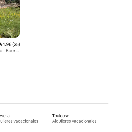
excepcionales
Calificación promedio: 4.96 de 5, 25 reseñas
4.96 (25)
o - Bourg
sella
Toulouse
uileres vacacionales
Alquileres vacacionales