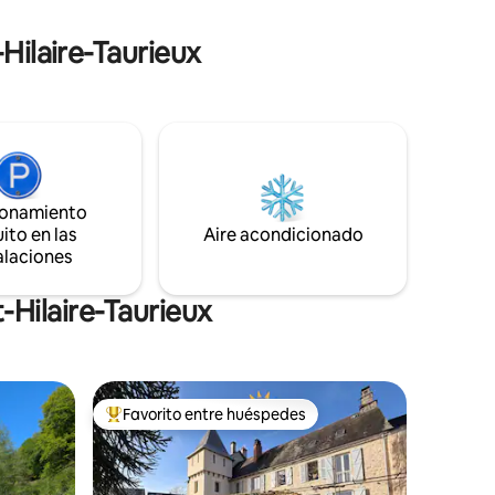
km).
-Hilaire-Taurieux
ionamiento
ito en las
Aire acondicionado
alaciones
-Hilaire-Taurieux
Favorito entre huéspedes
Favorito entre huéspedes preferido