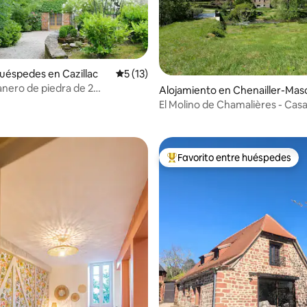
uéspedes en Cazillac
Calificación promedio: 5 de 5, 13 reseñas
5 (13)
anero de piedra de 2
 4.97 de 5, 30 reseñas
Alojamiento en Chenailler-Mas
os
eix
El Molino de Chamalières - Cas
campo a orillas del agua
Favorito entre huéspedes
Favorito entre huéspedes prefe
io: 5 de 5, 36 reseñas