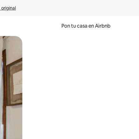
 original
Pon tu casa en Airbnb
o o desliza el dedo.