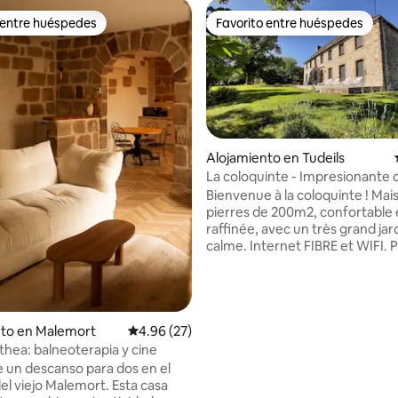
 entre huéspedes
Favorito entre huéspedes
 entre huéspedes
Favorito entre huéspedes
io: 5 de 5, 25 reseñas
Alojamiento en Tudeils
La coloquinte - Impresionante 
campo elegante
Bienvenue à la coloquinte ! Mai
pierres de 200m2, confortable 
raffinée, avec un très grand jar
calme. Internet FIBRE et WIFI. 
de qualité. La maison peut accuei
personnes et est idéale pour d
vacances en famille avec enfant
touristiques du sud Corrèze (C
la-Rouge, Beaulieu-sur-Dordogne
nto en Malemort
Calificación promedio: 4.96 de 5, 27 reseñas
4.96 (27)
du nord du Lot (Rocamadour, g
ithea: balneoterapia y cine
Padirac ...) à proximité. Belles
 un descanso para dos en el
randonnées aux alentours. L'été
el viejo Malemort. Esta casa
baignade, de canoë ou de padd