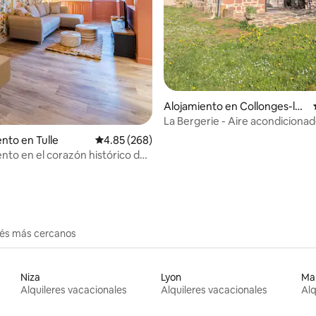
Alojamiento en Collonges-la-
Rouge
La Bergerie - Aire acondicionad
Collonges - Jardín
to en Tulle
Calificación promedio: 4.85 de 5, 268 reseñas
4.85 (268)
to en el corazón histórico de
erés más cercanos
Niza
Lyon
Mar
Alquileres vacacionales
Alquileres vacacionales
Alq