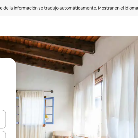
e de la información se tradujo automáticamente. 
Mostrar en el idioma
n las teclas de flecha hacia arriba y hacia abajo o explora con el tact