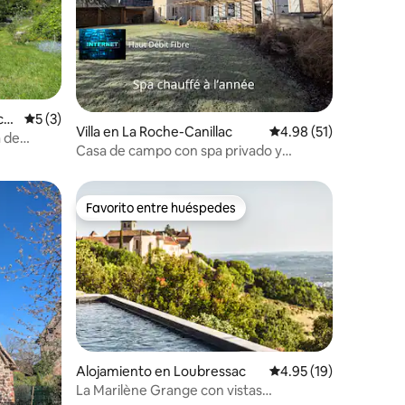
ch
Calificación promedio: 5 de 5, 3 reseñas
5 (3)
Villa en La Roche-Canillac
Calificación promedio:
4.98 (51)
a de
Casa de campo con spa privado y
chimenea ideal para parejas y familias
Favorito entre huéspedes
rido
Favorito entre huéspedes
Alojamiento en Loubressac
Calificación promedio:
4.95 (19)
La Marilène Grange con vistas