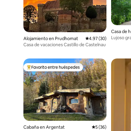
Casa de h
Lujoso gr
Alojamiento en Prudhomat
Calificación promedio:
4.97 (30)
dormitori
Casa de vacaciones Castillo de Castelnau
Favorito entre huéspedes
Favorito entre huéspedes preferido
Cabaña en Argentat
Calificación promed
5 (36)