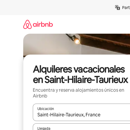
Omite
Part
el
contenido
Alquileres vacacionales
en Saint-Hilaire-Taurieux
Encuentra y reserva alojamientos únicos en
Airbnb
Ubicación
Cuando los resultados estén disponibles, navega co
Llegada