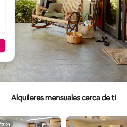
Alquileres mensuales cerca de ti
itrión
itrión