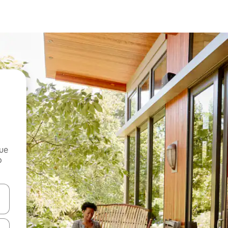
que
o
n las teclas de flecha hacia arriba y hacia abajo o explora con el tact