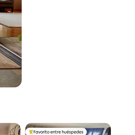
Favorito entre huéspedes
Favorito entre huéspedes preferido