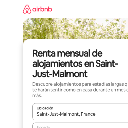
Omite
el
contenido
Renta mensual de
alojamientos en Saint-
Just-Malmont
Descubre alojamientos para estadías largas 
te harán sentir como en casa durante un mes 
más.
Ubicación
Cuando los resultados estén disponibles, navega co
Llegada