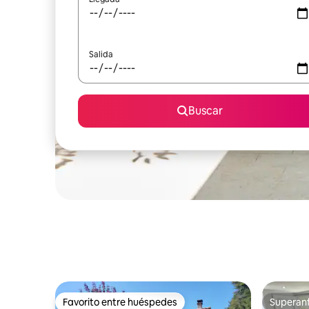
Salida
Buscar
Favorito entre huéspedes
Superanf
Favorito entre huéspedes
Superanf