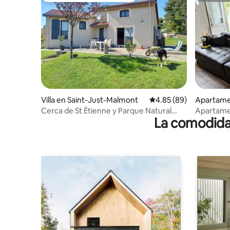
Villa en Saint-Just-Malmont
Calificación promedio:
4.85 (89)
Apartamen
Malmont
Cerca de St Étienne y Parque Natural
Apartam
La comodidad
Regional "Pilat"