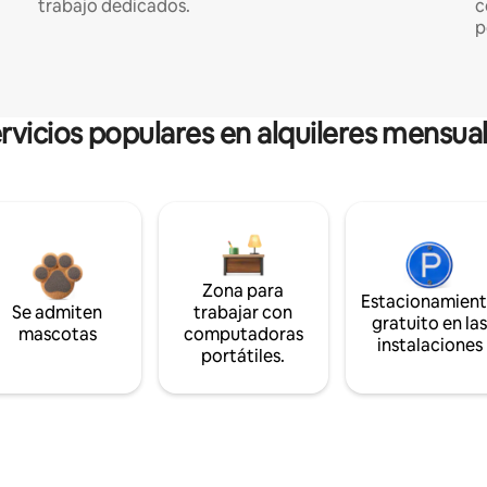
trabajo dedicados.
c
p
rvicios populares en alquileres mensua
Zona para
Estacionamien
Se admiten
trabajar con
gratuito en la
mascotas
computadoras
instalaciones
portátiles.