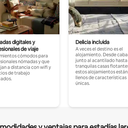
das digitales y
Delicia incluida
sionales de viaje
A veces el destino es el
alojamiento. Desde caba
amientos cómodos para
junto al acantilado hasta
sionales nómadas y que
tranquilas casas flotante
jan a distancia con wifi y
estos alojamientos están
ios de trabajo
llenos de características
cados.
únicas.
modidades y ventajas para estadías lar