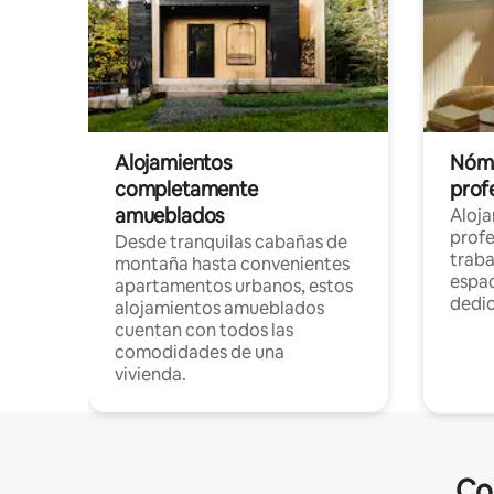
Alojamientos
Nóma
completamente
profe
amueblados
Aloj
profe
Desde tranquilas cabañas de
traba
montaña hasta convenientes
espac
apartamentos urbanos, estos
dedi
alojamientos amueblados
cuentan con todos las
comodidades de una
vivienda.
Co