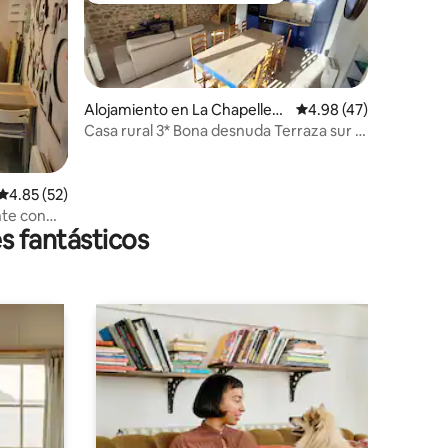
Alojamiento en La Chapelle-
Calificación promedio:
4.98 (47)
d'Aurec
Casa rural 3* Bona desnuda Terraza sur y
Mesa de huéspedes
Calificación promedio: 4.85 de 5, 52 reseñas
4.85 (52)
nte con
s fantásticos