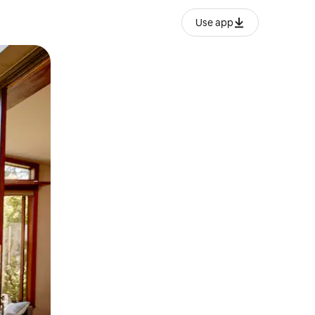
Use app
o o desliza el dedo.