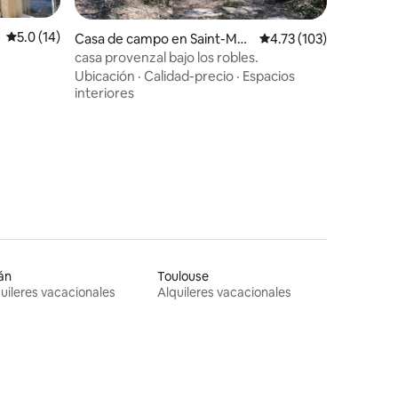
Calificación promedio: 5.0 de 5, 14 reseñas
5.0 (14)
Casa de campo en Saint-Mau
Calificación promedio: 
4.73 (103)
rice-sur-Eygues
casa provenzal bajo los robles.
Ubicación
·
Calidad-precio
·
Espacios
interiores
án
Toulouse
uileres vacacionales
Alquileres vacacionales