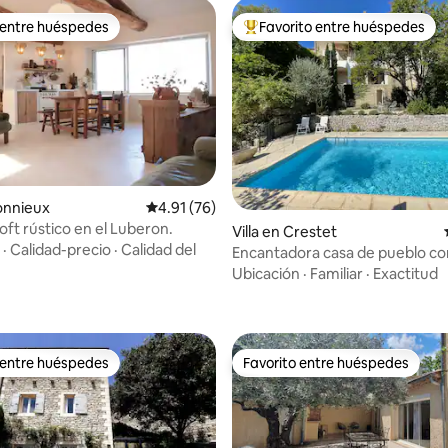
 entre huéspedes
Favorito entre huéspedes
 entre huéspedes
Favorito entre huéspedes prefe
onnieux
Calificación promedio: 4.91 de 5, 76 reseñas
4.91 (76)
oft rústico en el Luberon.
 4.94 de 5, 53 reseñas
Villa en Crestet
·
Calidad-precio
·
Calidad del
Encantadora casa de pueblo con
preciosas vistas
Ubicación
·
Familiar
·
Exactitud
 entre huéspedes
Favorito entre huéspedes
 entre huéspedes
Favorito entre huéspedes