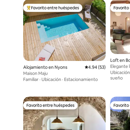
Favorito entre huéspedes
Favorito
Favorito entre huéspedes preferido
Favorito
Loft en B
Elegante l
Alojamiento en Nyons
Calificación promedio:
4.94 (53)
Ubicación
Maison Maju
sueño
Familiar
·
Ubicación
·
Estacionamiento
Favorito entre huéspedes
Favorito
Favorito entre huéspedes
Favorito