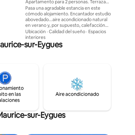
e-sur-Eygues
Apartamento para 2 personas. Terraza
de 35 m²
compartida. 1 dormitorio
Pasa una agradable estancia en este
e, aseo
cómodo alojamiento. Encantador estudio
do. Altillo
abovedado...aire acondicionado natural
e 160x200.
en verano y, por supuesto, calefacción
Weber.
en invierno ...perfecto para 1 pareja o
Ubicación
·
Calidad del sueño
·
Espacios
pareja con bebé.. Situado en el corazón
interiores
Maurice-sur-Eygues
del pueblo en un callejón
estacionamiento en el lugar, panadería y
tienda de comestibles cerca. A dos pasos
del río, de los senderos de senderismo
,este alojamiento es ideal para descubrir
los alrededores. cerca de Vaison la
Romaine, Nyons, ruta del vino,Suze la
Rousse...
ionamiento
ito en las
Aire acondicionado
alaciones
Maurice-sur-Eygues