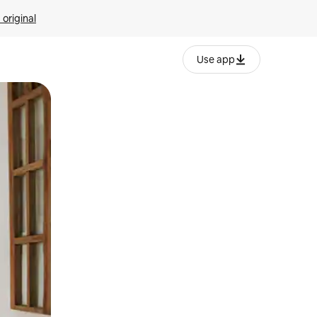
 original
Use app
o o desliza el dedo.