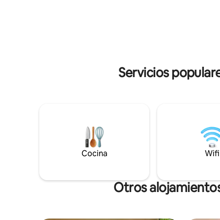
terraza pr
. Todo completamente separado, pero
agua salad
comparte un salón y cocina en el castillo
mediterrá
principal. Compartimos la piscina y los
huéspedes). Nuestras cas
jardines . El castillo se encuentra en la
climatiza
parte antigua del pintoresco pueblo de
definición
San Víctor la Coste, a poca distancia de
tiendas y restaurantes de la plaza.
Servicios popular
Cocina
Wifi
Otros alojamiento