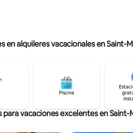
ivada y acceso a la piscina de
acondicionado. Suite principal 
a (compartida) y al jardín
con ducha italiana, lavabo dobl
neo (dedicado a los
independiente, aire acondiciona
as están
de 30 m2. Las dos camas son d
das y equipadas con TV de alta
Terraza privada con barbacoa 
.
es en alquileres vacacionales en Saint-
Estac
Piscina
gratu
inst
s para vacaciones excelentes en Saint-