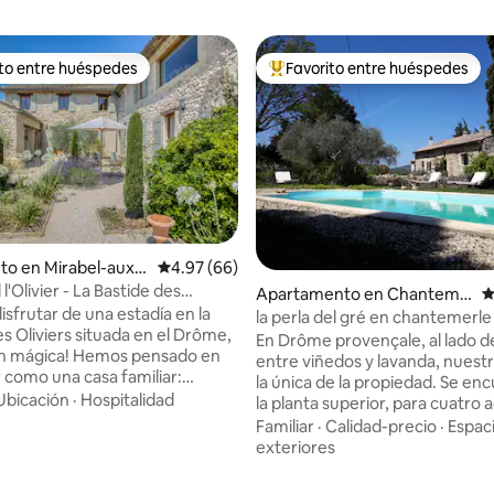
ito entre huéspedes
Favorito entre huéspedes
 entre huéspedes preferido
Favorito entre huéspedes prefe
to en Mirabel-aux-
Calificación promedio: 4.97 de 5, 66 reseñas
4.97 (66)
s
 l'Olivier - La Bastide des
 4.84 de 5, 61 reseñas
Apartamento en Chanteme
C
Provence
isfrutar de una estadía en la
rle-lès-Grignan
la perla del gré en chantemerle 
s Oliviers situada en el Drôme,
grignan (26)
En Drôme provençale, al lado d
! Hemos pensado en
entre viñedos y lavanda, nuestr
r como una casa familiar:
la única de la propiedad. Se en
 el lugar en una parte de la
Ubicación
·
Hospitalidad
la planta superior, para cuatro 
on nuestras tres hijas y hemos
contiguo a la masía de los propi
Familiar
·
Calidad-precio
·
Espac
casas de campo
Sala de estar de 48 m2, con coc
exteriores
entes con cocinas. Su casa
abierta totalmente equipada, 
acceso independiente, una
relajación con TV de 127 cm, air