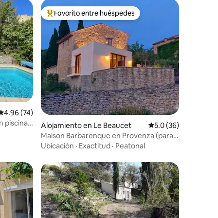
Favorito entre huéspedes
rido
Favorito entre huéspedes preferido
Calificación promedio: 4.96 de 5, 74 reseñas
4.96 (74)
 piscina y
Alojamiento en Le Beaucet
Calificación promedio
5.0 (36)
Maison Barbarenque en Provenza (para
2 personas)
Ubicación
·
Exactitud
·
Peatonal