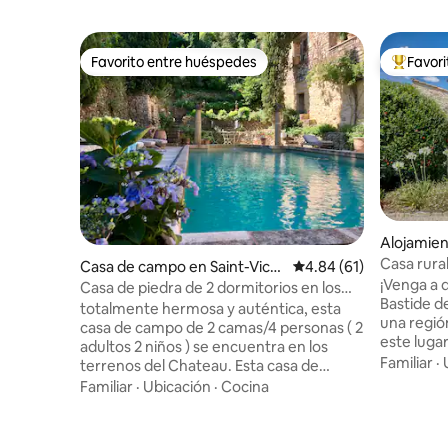
Favorito entre huéspedes
Favor
Favorito entre huéspedes
Favorito
Alojamien
Baronnie
Casa rural
Casa de campo en Saint-Vict
Calificación promedio:
4.84 (61)
Oliviers 
¡Venga a d
or-la-Coste
Casa de piedra de 2 dormitorios en los
Bastide de
terrenos de un castillo del siglo XVI
totalmente hermosa y auténtica, esta
una región mágica
casa de campo de 2 camas/4 personas ( 2
este luga
adultos 2 niños ) se encuentra en los
vivimos en
Familiar
·
terrenos del Chateau. Esta casa de
Bastide c
campo tiene un dormitorio doble y 2
Familiar
·
Ubicación
·
Cocina
creado 3 
individuales de tamaño completo para
independi
niños. La cabaña no es para 4 adultos.
tiene un 
Tenemos 3 casas de campo enumeradas