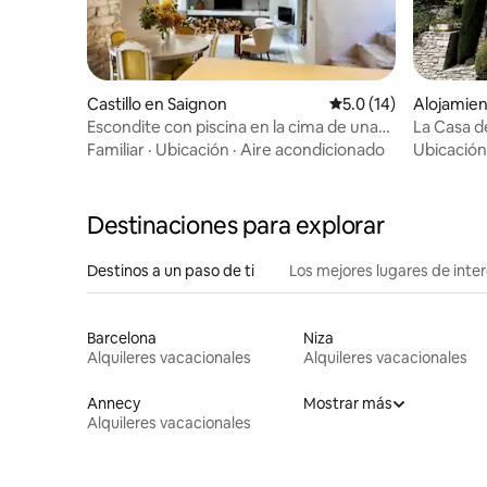
Castillo en Saignon
Calificación promedio
5.0 (14)
Alojamie
Escondite con piscina en la cima de una
La Casa de
colina en Luberon
Familiar
·
Ubicación
·
Aire acondicionado
Ubicación
Destinaciones para explorar
Destinos a un paso de ti
Los mejores lugares de int
Barcelona
Niza
Alquileres vacacionales
Alquileres vacacionales
Annecy
Mostrar más
Alquileres vacacionales