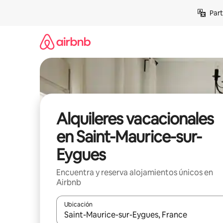
Omite
Part
el
contenido
Alquileres vacacionales
en Saint-Maurice-sur-
Eygues
Encuentra y reserva alojamientos únicos en
Airbnb
Ubicación
Cuando los resultados estén disponibles, navega co