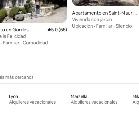
Apartamento en Saint-Maurice
-sur-Eygues
Vivienda con jardín
Ubicación
·
Familiar
·
Silencio
: 5.0 de 5, 14 reseñas
nto en Gordes
Calificación promedio: 5.0 de 5, 65 reseñas
5.0 (65)
 la Felicidad
·
Familiar
·
Comodidad
erés más cercanos
Lyon
Marsella
Mil
Alquileres vacacionales
Alquileres vacacionales
Alq