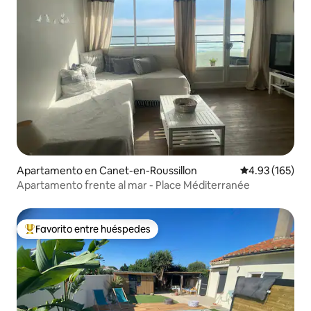
Apartamento en Canet-en-Roussillon
Calificación p
4.93 (165)
Apartamento frente al mar - Place Méditerranée
Favorito entre huéspedes
Favorito entre huéspedes preferido