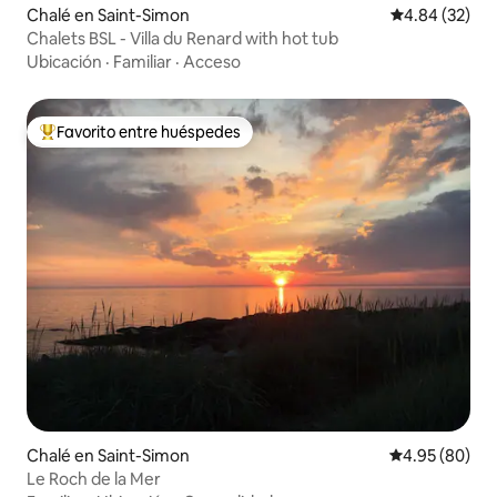
Chalé en Saint-Simon
Calificación p
4.84 (32)
Chalets BSL - Villa du Renard with hot tub
Ubicación
·
Familiar
·
Acceso
Favorito entre huéspedes
Favorito entre huéspedes preferido
Chalé en Saint-Simon
Calificación p
4.95 (80)
Le Roch de la Mer