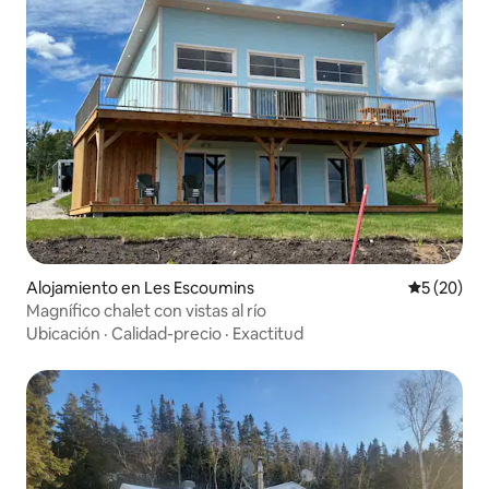
Alojamiento en Les Escoumins
Calificaci
5 (20)
Magnífico chalet con vistas al río
Ubicación
·
Calidad-precio
·
Exactitud