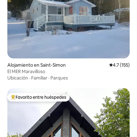
Alojamiento en Saint-Simon
Calificación 
4.7 (155)
El MER Maravilloso
Ubicación
·
Familiar
·
Parques
Favorito entre huéspedes
Favorito entre huéspedes preferido