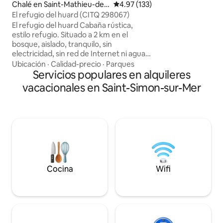
Chalé en Saint-Mathieu-de-
Calificación promedio: 4.97 de 5
4.97 (133)
de abundante luz 
Rioux
El refugio del huard (CITQ 298067)
ambiente cálido y acoged
El refugio del huard Cabaña rústica,
junto a la playa es
estilo refugio. Situado a 2 km en el
relajarse y tomar el
bosque, aislado, tranquilo, sin
electricidad, sin red de Internet ni agua
corriente. ¡Perfecto para recargar
Ubicación
·
Calidad-precio
·
Parques
energías en plena naturaleza! Bote,
Servicios populares en alquileres
acceso gratuito a los Senderos Silvestres
vacacionales en Saint-Simon-sur-Mer
en un bosque privado con esculturas
monumentales y descuento en el
Recorrido contado con audioguía. Se
requiere un vehículo utilitario deportivo
(SUV) o una camioneta para llegar al
lugar; de lo contrario, ofrecemos un
servicio de transporte de ida y vuelta.
Cocina
Wifi