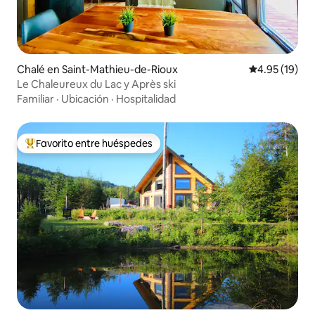
Chalé en Saint-Mathieu-de-Rioux
Calificación 
4.95 (19)
Le Chaleureux du Lac y Après ski
Familiar
·
Ubicación
·
Hospitalidad
Favorito entre huéspedes
Favorito entre huéspedes preferido