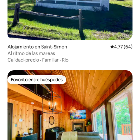
Alojamiento en Saint-Simon
Calificación 
4.77 (64)
Al ritmo de las mareas
Calidad-precio
·
Familiar
·
Río
Favorito entre huéspedes
Favorito entre huéspedes