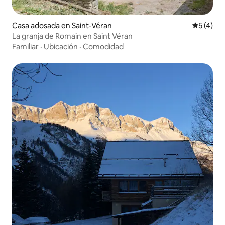
Casa adosada en Saint-Véran
Calificac
5 (4)
La granja de Romain en Saint Véran
Familiar
·
Ubicación
·
Comodidad