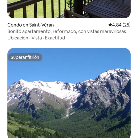
Condo en Saint-Véran
Calificación p
4.84 (25)
Bonito apartamento, reformado, con vistas maravillosas
Ubicación
·
Vista
·
Exactitud
Superanfitrión
Superanfitrión