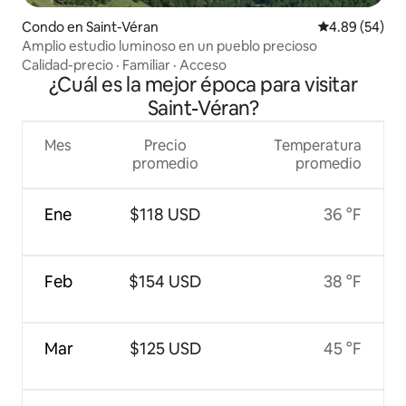
Condo en Saint-Véran
Calificación p
4.89 (54)
Amplio estudio luminoso en un pueblo precioso
Calidad-precio
·
Familiar
·
Acceso
¿Cuál es la mejor época para visitar
Saint-Véran?
Mes
Precio
Temperatura
promedio
promedio
Ene
$118 USD
36 °F
Feb
$154 USD
38 °F
Mar
$125 USD
45 °F