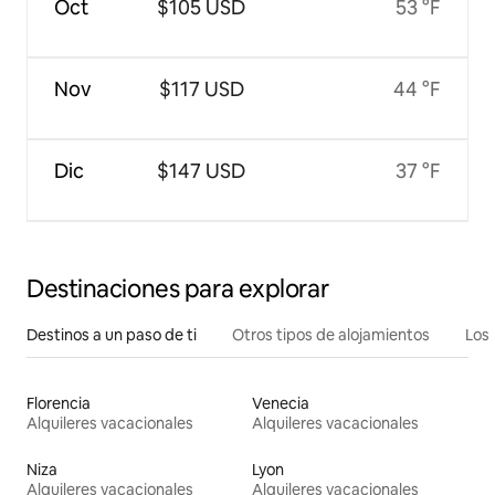
Oct
$105 USD
53 °F
Nov
$117 USD
44 °F
Dic
$147 USD
37 °F
Destinaciones para explorar
Destinos a un paso de ti
Otros tipos de alojamientos
Los 
Florencia
Venecia
Alquileres vacacionales
Alquileres vacacionales
Niza
Lyon
Alquileres vacacionales
Alquileres vacacionales