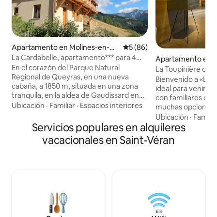
Apartamento en Molines-en-Q
Calificación promedio: 5 de 
5 (86)
ueyras
La Cardabelle, apartamento*** para 4
Apartamento en M
personas
En el corazón del Parque Natural
-Queyras
La Toupinière de 
Regional de Queyras, en una nueva
Bienvenido a «La T
cabaña, a 1850 m, situada en una zona
ideal para venir a
tranquila, en la aldea de Gaudissard en
con familiares o am
Molines-en-Queyras. Vista panorámica
Ubicación
·
Familiar
·
Espacios interiores
muchas opciones:
de las cumbres y el pueblo, punto de
chocolate caliente
Ubicación
·
Familia
partida de numerosas rutas de
Servicios populares en alquileres
junto al fuego, no
senderismo, tanto en verano como en
disfrutar de un des
vacacionales en Saint-Véran
invierno. Apart. clasificado 3*** no
balcón o, si lo pre
fumadores, para 2 a 5 personas en la
terraza. La panader
planta baja, 46 m² + gran terraza y jardín
esperan al pie de l
orientado al sur, suroeste Se admiten
representante está
animales bajo ciertas condiciones,
Plazas de aparcam
avísanos (gratis) Camas hechas a la
entrada. Estación 
llegada, ropa de cama, toallas y manteles
Veran.
incluidos