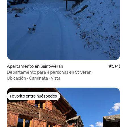
Apartamento en Saint-Véran
Calificac
5 (4)
Departamento para 4 personas en St Véran
Ubicación
·
Caminata
·
Vista
Favorito entre huéspedes
Favorito entre huéspedes