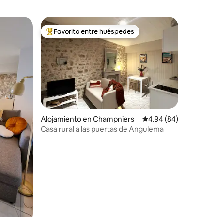
Favorito entre huéspedes
Favorito entre huéspedes preferido
Alojamiento en Champniers
Calificación promedio:
4.94 (84)
Casa rural a las puertas de Angulema