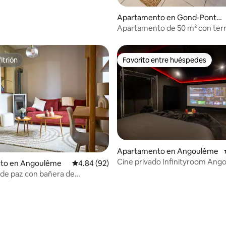
Apartamento en Gond-Pontou
vre
Apartamento de 50 m² con terr
patio privado
itrión
Favorito entre huéspedes
itrión
Favorito entre huéspedes
Apartamento en Angoulême
Cine privado Infinityroom An
nto en Angoulême
Calificación promedio: 4.84 de 5, 92 reseñas
4.84 (92)
de paz con bañera de
je privada