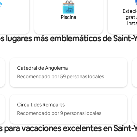
nizado en función del espacio
más de 120 m2. Todo está pensado para
e y es adecuado para una
que te sientas como en casa. 🚗 Lugares
Estac
la o para una pareja (wifi,
de estacionamiento privados y
Piscina
gratu
ón, llegada autónoma...)
inst
os lugares más emblemáticos de Saint-
Catedral de Angulema
Recomendado por 59 personas locales
Circuit des Remparts
Recomendado por 9 personas locales
 para vacaciones excelentes en Saint-