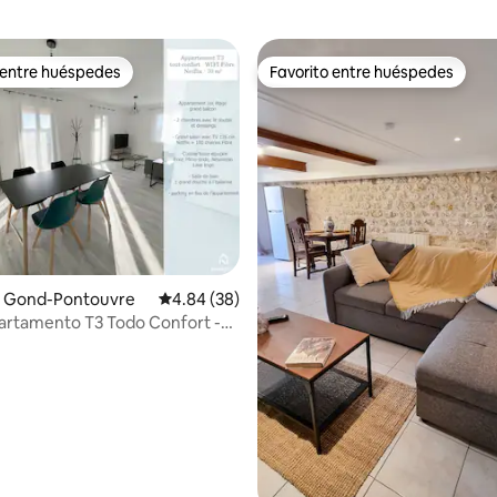
 entre huéspedes
Favorito entre huéspedes
 entre huéspedes
Favorito entre huéspedes
o: 5.0 de 5, 3 reseñas
 Gond-Pontouvre
Calificación promedio: 4.84 de 5, 38 reseñas
4.84 (38)
artamento T3 Todo Confort -
ix