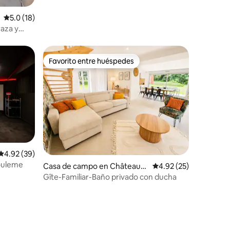
Calificación promedio: 5.0 de 5, 18 reseñas
5.0 (18)
aza y
Favorito entre huéspedes
Favorito entre huéspedes
Calificación promedio: 4.92 de 5, 39 reseñas
4.92 (39)
gouleme
Casa de campo en Châteaun
Calificación promedio:
4.92 (25)
euf-sur-Charente
Gîte-Familiar-Baño privado con ducha