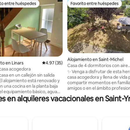
ito entre huéspedes
Favorito entre huéspedes
 entre huéspedes preferido
Favorito entre huéspedes
Alojamiento en Saint-Michel
 4.85 de 5, 33 reseñas
to en Linars
Calificación promedio: 4.97 de 5, 35 reseñas
4.97 (35)
Casa de 4 dormitorios con aire
casa acogedora
acondicionado/jardín/estacion
✨ Venga a disfrutar de esta he
sa en un callejón sin salida
casa acogedora y llena de vida 
 El alojamiento está renovado y
compartir momentos en familia
n una cocina en la planta baja
amigos o en el ámbito profesiona
el equipamiento básico, agua
accede a la casa directamente 
es en alquileres vacacionales en Saint-Y
 calefacción. luego una escalera
N10. Está a 5 minutos del centr
pequeña habitación en el piso
Angulema y a 5 minutos a pie de
 la ropa de cama es nueva, la
tiendas. Además, tendrás la alegría de
n tiene una ducha, un
disfrutar de un hermoso jardín
 y un inodoro separado por
tumbonas. No se demore y venga a
miento
disfrutar de su hermosa superf