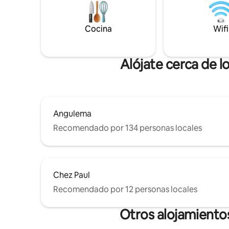
almacenamiento (2 camas de 140 y una
está orga
cama de 160) y un baño en el piso de
disponibl
arriba. Cocina equipada con lavavajillas.
persona so
Cocina
Wifi
ropa de cama y paños de cocina
calefacci
incluidos. Lavadora. TV, internet,
muebles de jardín.
Alójate cerca de l
Angulema
Recomendado por 134 personas locales
Chez Paul
Recomendado por 12 personas locales
Otros alojamientos