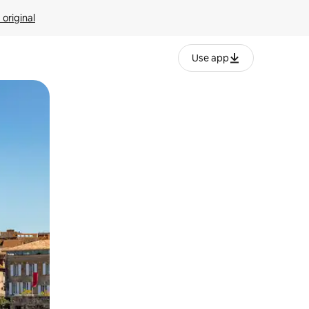
 original
Use app
o o desliza el dedo.