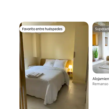
Favorito entre huéspedes
Superanf
Favorito entre huéspedes
Superanf
Alojamie
Remanso 
hidromasa