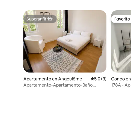
Superanfitrión
Favorito
Superanfitrión
Favorito
Apartamento en Angoulême
Calificación promedi
5.0 (3)
Condo en
Apartamento-Apartamento-Baño
178A - Ap
privado con ducha
Wifi Netfl