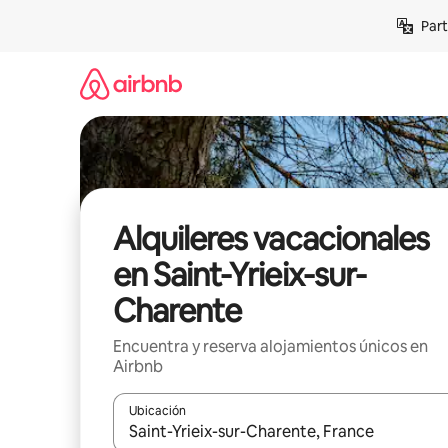
Omite
Part
el
contenido
Alquileres vacacionales
en Saint-Yrieix-sur-
Charente
Encuentra y reserva alojamientos únicos en
Airbnb
Ubicación
Cuando los resultados estén disponibles, navega co