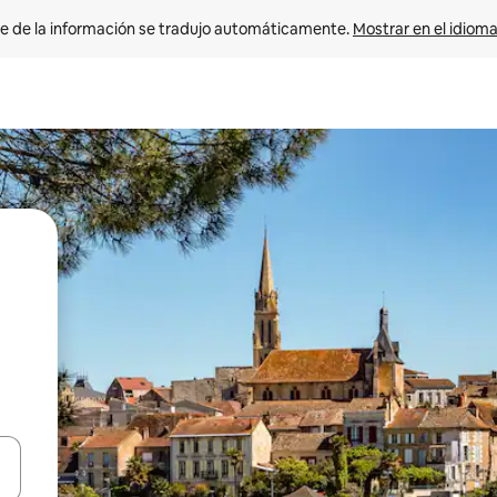
e de la información se tradujo automáticamente. 
Mostrar en el idioma
n las teclas de flecha hacia arriba y hacia abajo o explora con el tact