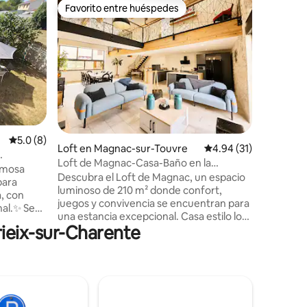
Alojamien
Favorito entre huéspedes
Superanf
Favorito entre huéspedes
Superanf
sur-Char
Estudio t
aparcami
Relájese 
elegante.
encuentra
Les Plane
minutos e
de Angule
tren y ce
autobús es
entrada a
Calificación promedio: 5.0 de 5, 8 reseñas
5.0 (8)
Loft en Magnac-sur-Touvre
Calificación promedio:
4.94 (31)
independ
corredera
Loft de Magnac-Casa-Baño en la
amiento
rmosa
El estudi
habitacion
Descubra el Loft de Magnac, un espacio
para
anexo a n
luminoso de 210 m² donde confort,
, con
juegos y convivencia se encuentran para
l.✨ Se
una estancia excepcional. Casa estilo loft
desde la
rieix-sur-Charente
de 210 m², muy bien equipada y
o de
clasificada con 3 estrellas, ideal para una
 las
estancia entre amigos o profesional.
Gracias a sus numerosos
 con
acondicionamientos y equipamientos,
esta casa será perfecta para una reunión
icie de