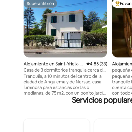
Superanfitrión
Favor
Superanfitrión
Favorito
Alojamiento en Saint-Yrieix-s
Calificación promedio:
4.85 (33)
Alojamien
ur-Charente
Casa de 3 dormitorios tranquila cerca de
pequeña 
Angoulême
Tranquila, a 10 minutos del centro de la
pequeña ca
ciudad de Angulema y de Nersac, casa
tranquilo
luminosa para estancias cortas o
cuenta co
medianas, de 75 m2, con un bonito jardín
con todo 
Servicios popular
en una zona residencial. Cerca de
caliente y
servicios, autobuses urbanos y
da a una 
comercios. Compuesta en la planta baja
de arriba,
por una sala de estar-comedor-cocina de
habitació
25 m2 con vista al jardín, un baño y 3
lavamanos
dormitorios con espacio de
una cortina Este acogedor aloja