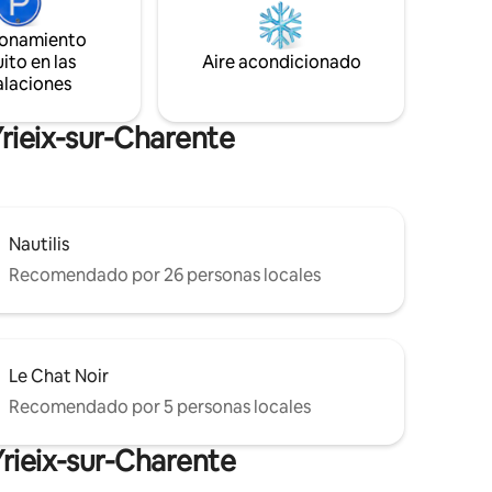
de amigos o familiar y ofrece un espacio
generoso donde cada uno puede
ionamiento
relajarse, compartir momentos amables
 seguros
ito en las
Aire acondicionado
y disfrutar de la tran
alaciones
Yrieix-sur-Charente
Nautilis
Recomendado por 26 personas locales
Le Chat Noir
Recomendado por 5 personas locales
Yrieix-sur-Charente