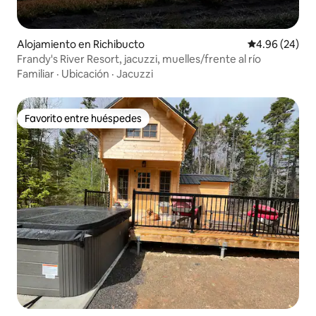
Alojamiento en Richibucto
Calificación p
4.96 (24)
Frandy's River Resort, jacuzzi, muelles/frente al río
Familiar
·
Ubicación
·
Jacuzzi
Favorito entre huéspedes
Favorito entre huéspedes