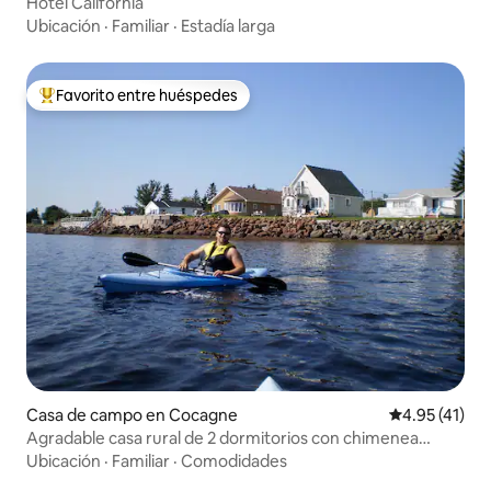
Hotel California
Ubicación
·
Familiar
·
Estadía larga
Favorito entre huéspedes
Favorito entre huéspedes preferido
Casa de campo en Cocagne
Calificación 
4.95 (41)
Agradable casa rural de 2 dormitorios con chimenea
interior.
Ubicación
·
Familiar
·
Comodidades