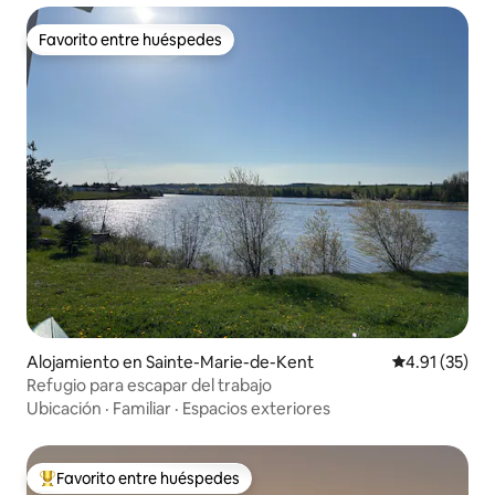
Favorito entre huéspedes
Favorito entre huéspedes
Alojamiento en Sainte-Marie-de-Kent
Calificación 
4.91 (35)
Refugio para escapar del trabajo
Ubicación
·
Familiar
·
Espacios exteriores
Favorito entre huéspedes
Favorito entre huéspedes preferido