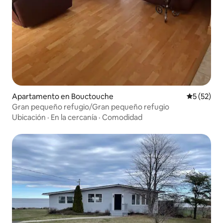
Apartamento en Bouctouche
Calificaci
5 (52)
Gran pequeño refugio/Gran pequeño refugio
Ubicación
·
En la cercanía
·
Comodidad