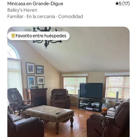
Minicasa en Grande-Digue
Calificaci
5 (17)
Bailey's Haven
Familiar
·
En la cercanía
·
Comodidad
Favorito entre huéspedes
Favorito entre huéspedes preferido