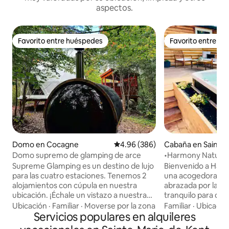
aspectos.
Favorito entre huéspedes
Favorito entre h
Favorito entre huéspedes
Favorito entre h
Domo en Cocagne
Calificación promedio: 4.96 de 5
4.96 (386)
Cabaña en Saint M
Domo supremo de glamping de arce
•Harmony Nature R
sauna•
Supreme Glamping es un destino de lujo
Bienvenido a Harm
para las cuatro estaciones. Tenemos 2
una acogedora ca
alojamientos con cúpula en nuestra
abrazada por la na
ubicación. ¡Échale un vistazo a nuestra
tranquilo para des
cúpula de Pine! Los huéspedes podrán
Sumérgete en la b
Ubicación
·
Familiar
·
Moverse por la zona
Familiar
·
Ubicació
disfrutar de SAUNA PRIVADA, JACUZZI
Servicios populares en alquileres
bajo las estrellas, 
PRIVADO GRANDE, mesa de fuego en
bienestar con saun