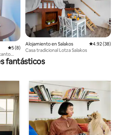
Alojamiento en Salakos
Calificación promedio:
4.92 (38)
Calificación promedio: 5 de 5, 8 reseñas
5 (8)
Casa tradicional Lotza Salakos
canto
s fantásticos