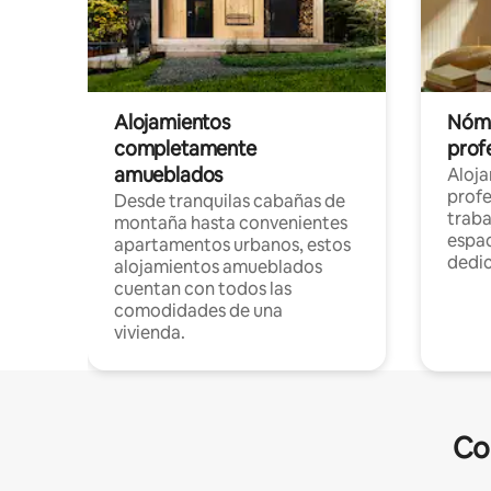
Alojamientos
Nóma
completamente
profe
amueblados
Aloj
profe
Desde tranquilas cabañas de
traba
montaña hasta convenientes
espac
apartamentos urbanos, estos
dedi
alojamientos amueblados
cuentan con todos las
comodidades de una
vivienda.
Co