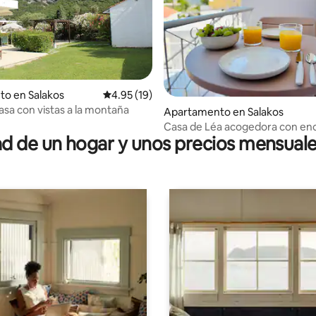
to en Salakos
Calificación promedio: 4.95 de 5, 19 reseñas
4.95 (19)
asa con vistas a la montaña
io: 5 de 5, 18 reseñas
Apartamento en Salakos
Casa de Léa acogedora con en
 de un hogar y unos precios mensuale
elegante