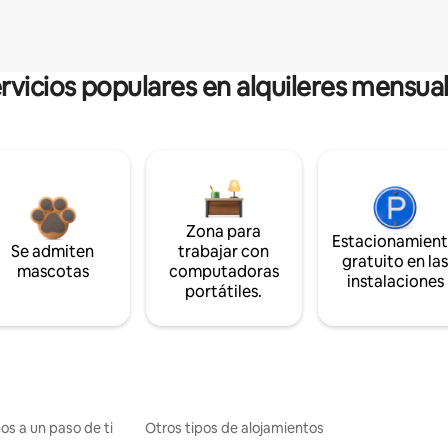
rvicios populares en alquileres mensua
Zona para
Estacionamien
Se admiten
trabajar con
gratuito en la
mascotas
computadoras
instalaciones
portátiles.
os a un paso de ti
Otros tipos de alojamientos