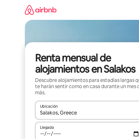
Omite
el
contenido
Renta mensual de
alojamientos en Salakos
Descubre alojamientos para estadías largas 
te harán sentir como en casa durante un mes 
más.
Ubicación
Cuando los resultados estén disponibles, navega co
Llegada