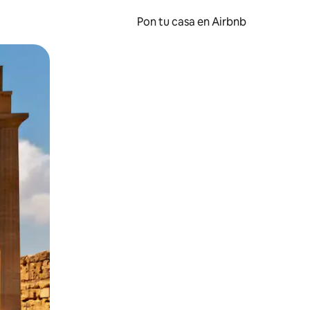
Pon tu casa en Airbnb
o o desliza el dedo.