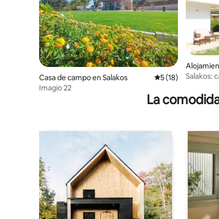
Alojamien
Salakos: c
Casa de campo en Salakos
Calificación promed
5 (18)
Imagio 22
La comodidad