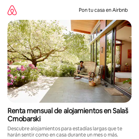
Omite
el
Pon tu casa en Airbnb
contenido
Renta mensual de alojamientos en Salaš
Crnobarski
Descubre alojamientos para estadías largas que te
harán sentir como en casa durante un mes o más.