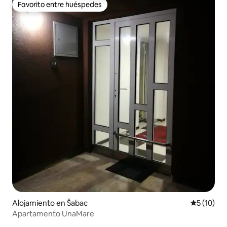
Favorito entre huéspedes
Favorito entre huéspedes
Alojamiento en Šabac
Calificaci
5 (10)
Apartamento UnaMare