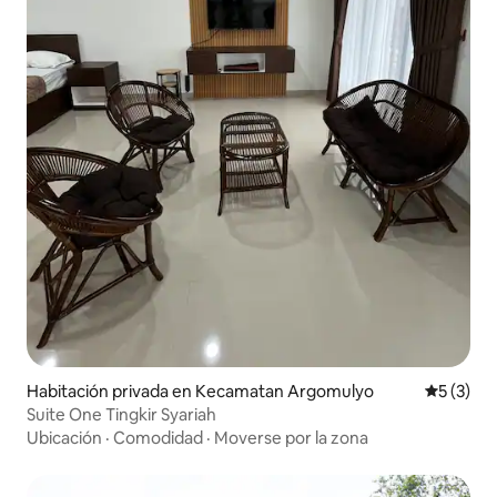
Habitación privada en Kecamatan Argomulyo
Calificac
5 (3)
Suite One Tingkir Syariah
Ubicación
·
Comodidad
·
Moverse por la zona