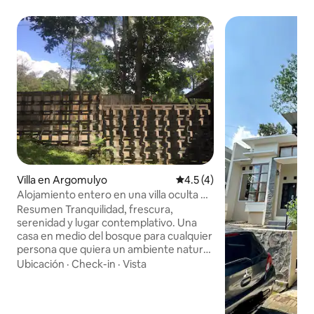
Villa en Argomulyo
Calificación promedio: 4.5 de
4.5 (4)
Alojamiento entero en una villa oculta en
Salatiga
Resumen Tranquilidad, frescura,
serenidad y lugar contemplativo. Una
casa en medio del bosque para cualquier
persona que quiera un ambiente natural
con plantas tropicales vírgenes El
Ubicación
·
Check-in
·
Vista
espacio Cada habitación tiene un baño
privado y un espacioso espacio abierto
que siempre recibe luz natural del techo.