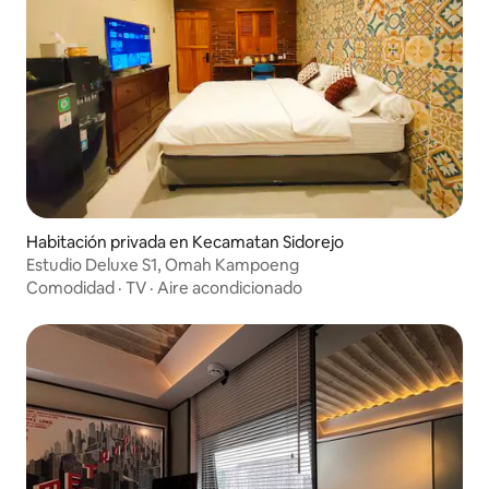
Habitación privada en Kecamatan Sidorejo
Estudio Deluxe S1, Omah Kampoeng
Comodidad
·
TV
·
Aire acondicionado