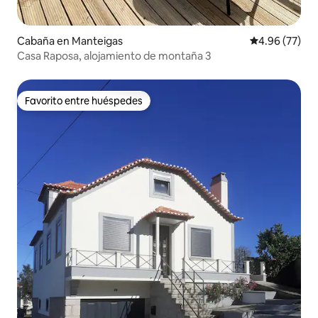
Cabaña en Manteigas
Calificación p
4.96 (77)
Casa Raposa, alojamiento de montaña 3
Favorito entre huéspedes
Favorito entre huéspedes