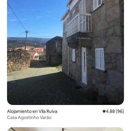
Alojamiento en Vila Ruiva
Calificación p
4.88 (96)
Casa Agostinho Varão