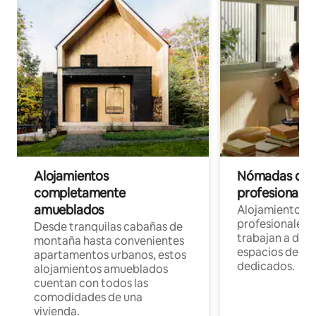
Alojamientos
Nómadas digit
completamente
profesionales 
amueblados
Alojamientos 
profesionales 
Desde tranquilas cabañas de
trabajan a dist
montaña hasta convenientes
espacios de tr
apartamentos urbanos, estos
dedicados.
alojamientos amueblados
cuentan con todos las
comodidades de una
vivienda.