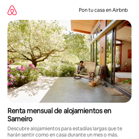
Omite
el
Pon tu casa en Airbnb
contenido
Renta mensual de alojamientos en
Sameiro
Descubre alojamientos para estadías largas que te
harán sentir como en casa durante un mes o más.