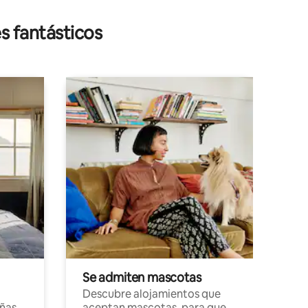
s fantásticos
Se admiten mascotas
Descubre alojamientos que
ñas
aceptan mascotas, para que