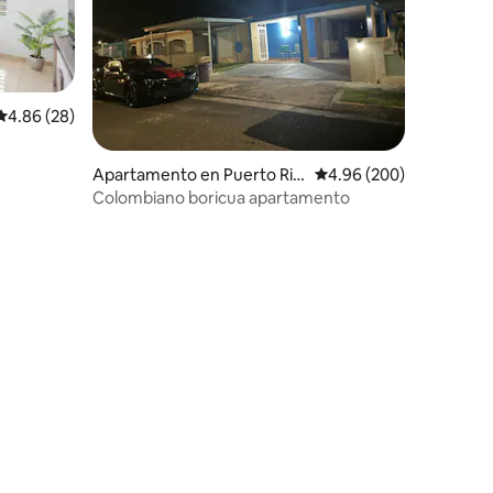
Calificación promedio: 4.86 de 5, 28 reseñas
4.86 (28)
Apartamento en Puerto Ric
Calificación promedio: 
4.96 (200)
o
Colombiano boricua apartamento