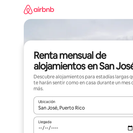
Omite
el
contenido
Renta mensual de
alojamientos en San Jos
Descubre alojamientos para estadías largas 
te harán sentir como en casa durante un mes 
más.
Ubicación
Cuando los resultados estén disponibles, navega co
Llegada