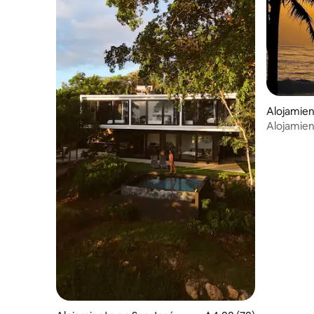
Alojamien
Alojamient
personas •
acondicio