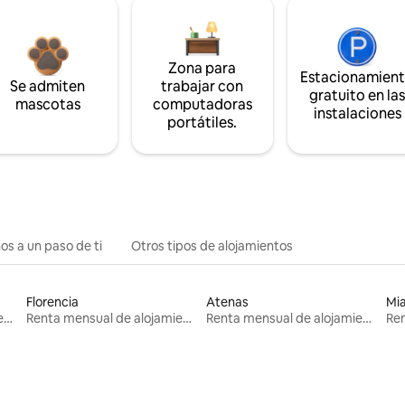
Zona para
Estacionamien
Se admiten
trabajar con
gratuito en la
mascotas
computadoras
instalaciones
portátiles.
os a un paso de ti
Otros tipos de alojamientos
Florencia
Atenas
Mi
Renta mensual de alojamientos
Renta mensual de alojamientos
Renta mensual de alojamientos