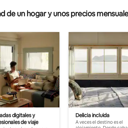
 4.88 de 5, 78 reseñas
 de un hogar y unos precios mensuale
das digitales y
Delicia incluida
sionales de viaje
A veces el destino es el
alojamiento. Desde caba