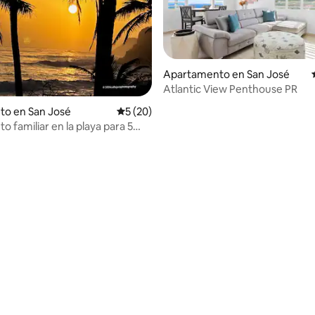
Apartamento en San José
Atlantic View Penthouse PR
to en San José
Calificación promedio: 5 de 5, 20 reseñas
5 (20)
o familiar en la playa para 5
 2 habitaciones • Aire
nado • A 3 minutos de la playa