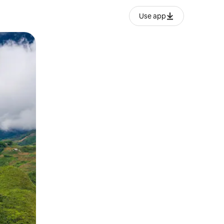
Use app
o o desliza el dedo.