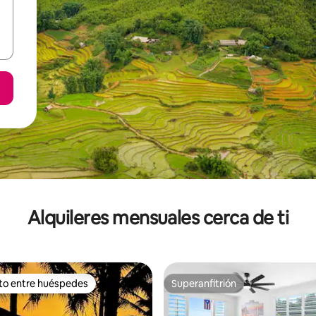
Alquileres mensuales cerca de ti
ito entre huéspedes
Superanfitrión
 entre huéspedes preferido
Superanfitrión