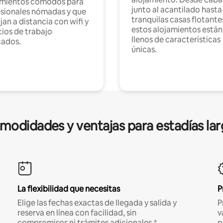
amientos cómodos para
junto al acantilado hasta
sionales nómadas y que
tranquilas casas flotante
jan a distancia con wifi y
estos alojamientos están
ios de trabajo
llenos de características
cados.
únicas.
modidades y ventajas para estadías lar
La flexibilidad que necesitas
P
Elige las fechas exactas de llegada y salida y
P
reserva en línea con facilidad, sin
v
compromisos ni trámites adicionales.*
p