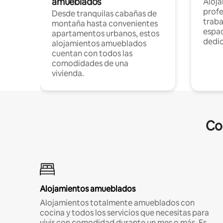
amueblados
Aloj
profe
Desde tranquilas cabañas de
traba
montaña hasta convenientes
espac
apartamentos urbanos, estos
dedi
alojamientos amueblados
cuentan con todos las
comodidades de una
vivienda.
Co
Alojamientos amueblados
Alojamientos totalmente amueblados con
cocina y todos los servicios que necesitas para
vivir con comodidad durante un mes o más. Es