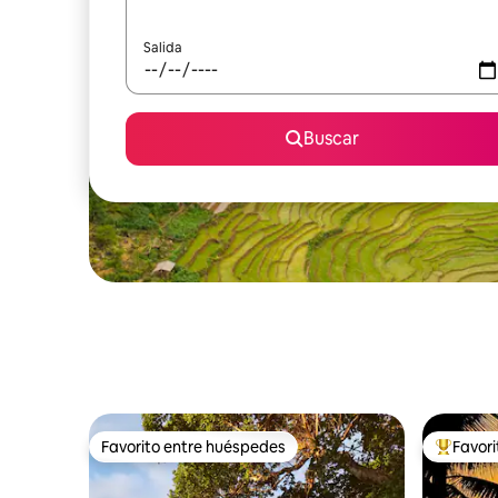
Salida
Buscar
Favorito entre huéspedes
Favor
Favorito entre huéspedes
Favorito