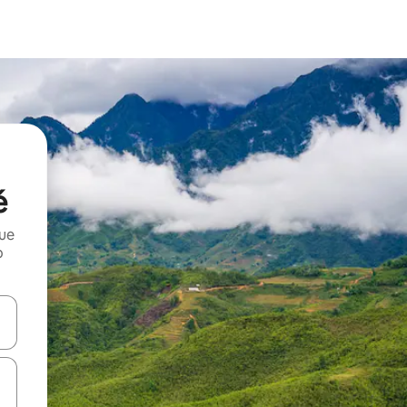
é
que
o
n las teclas de flecha hacia arriba y hacia abajo o explora con el tact