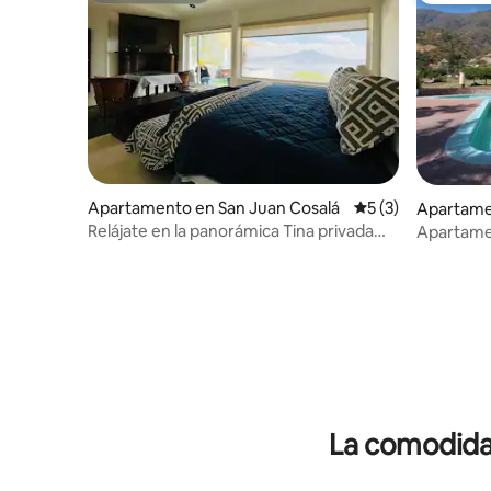
Apartamento en San Juan Cosalá
Calificación prome
5 (3)
Apartame
salá
Relájate en la panorámica Tina privada
Apartamen
Agua Termal
La comodidad