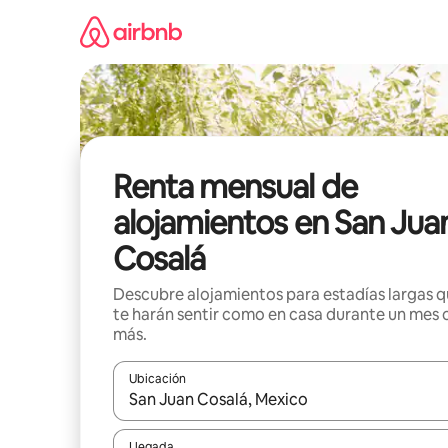
Omite
el
contenido
Renta mensual de
alojamientos en San Jua
Cosalá
Descubre alojamientos para estadías largas 
te harán sentir como en casa durante un mes 
más.
Ubicación
Cuando los resultados estén disponibles, navega co
Llegada