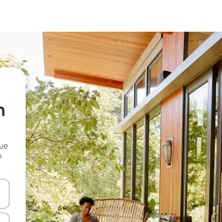
n
que
o
n las teclas de flecha hacia arriba y hacia abajo o explora con el tact