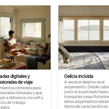
das digitales y
Delicia incluida
sionales de viaje
A veces el destino es el
alojamiento. Desde caba
amientos cómodos para
junto al acantilado hasta
sionales nómadas y que
tranquilas casas flotante
jan a distancia con wifi y
estos alojamientos están
ios de trabajo
llenos de características
cados.