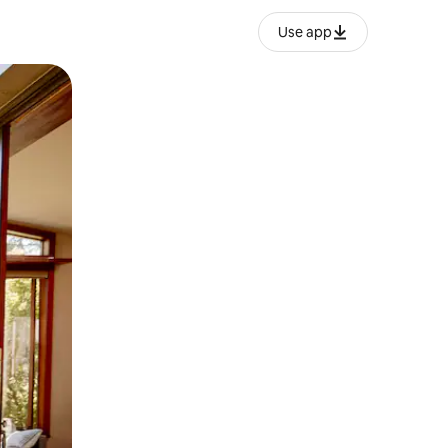
Use app
o o desliza el dedo.