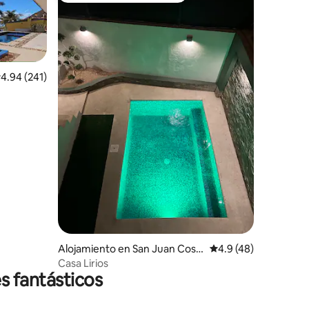
alificación promedio: 4.94 de 5, 241 reseñas
4.94 (241)
Alojamiento en San Juan Cosal
Calificación promedio
4.9 (48)
á
Casa Lirios
s fantásticos