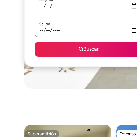
Salida
Buscar
Superanfitrión
Favorito
Superanfitrión
Favorito