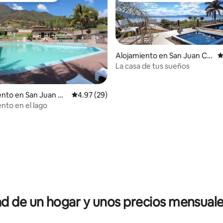
Alojamiento en San Juan Co
C
salá
La casa de tus sueños
dio: 5 de 5, 3 reseñas
nto en San Juan Co
Calificación promedio: 4.97 de 5, 29 reseñas
4.97 (29)
to en el lago
 de un hogar y unos precios mensuale