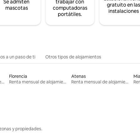
Se admiten
trabajar con
gratuito en la
mascotas
computadoras
instalaciones
portátiles.
os a un paso de ti
Otros tipos de alojamientos
Florencia
Atenas
Mi
Renta mensual de alojamientos
Renta mensual de alojamientos
Renta mensual de alojamientos
zonas y propiedades.