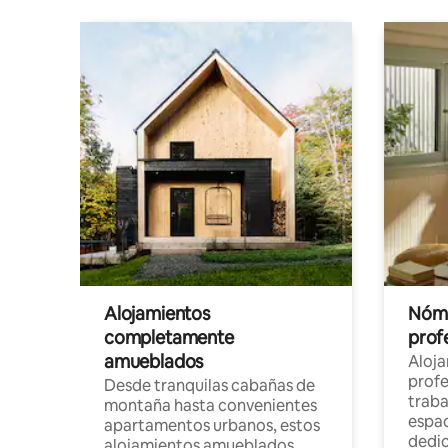
Alojamientos
Nóma
completamente
profe
amueblados
Aloj
profe
Desde tranquilas cabañas de
traba
montaña hasta convenientes
espac
apartamentos urbanos, estos
dedi
alojamientos amueblados