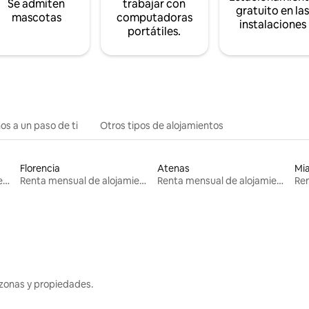
Se admiten
trabajar con
gratuito en la
mascotas
computadoras
instalaciones
portátiles.
os a un paso de ti
Otros tipos de alojamientos
Florencia
Atenas
Mi
Renta mensual de alojamientos
Renta mensual de alojamientos
Renta mensual de alojamientos
zonas y propiedades.