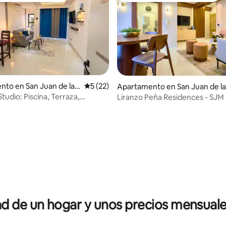
to en San Juan de la
Calificación promedio: 5 de 5, 22 reseñas
5 (22)
Apartamento en San Juan de la
Maguana
tudio: Piscina, Terraza,
Liranzo Peña Residences - SJM
Techado
dio: 5 de 5, 6 reseñas
 de un hogar y unos precios mensuale