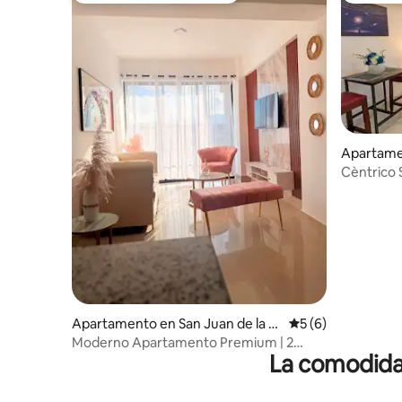
Apartamen
Maguana
Cèntrico S
Parqueo 
Apartamento en San Juan de la M
Calificación prome
5 (6)
aguana
Moderno Apartamento Premium | 2
La comodidad
Habitaciones |