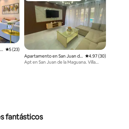
Calificación promedio: 5 de 5, 23 reseñas
5 (23)
Apartamento en San Juan de
Calificación promedio:
4.97 (30)
la Maguana
Apt en San Juan de la Maguana. Villa
Felicia
s fantásticos