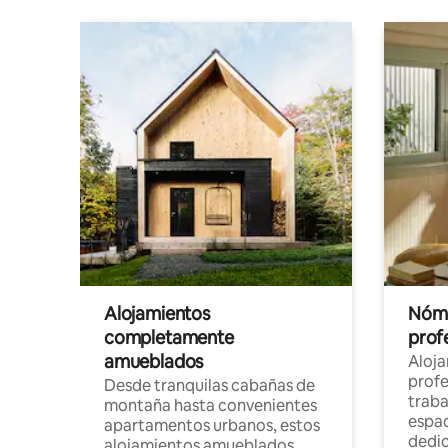
Alojamientos
Nóma
completamente
profe
amueblados
Aloj
profe
Desde tranquilas cabañas de
traba
montaña hasta convenientes
espac
apartamentos urbanos, estos
dedi
alojamientos amueblados