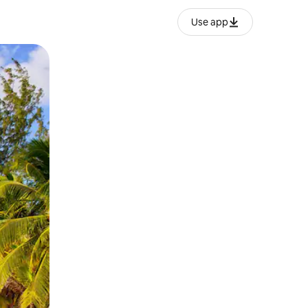
Use app
o o desliza el dedo.