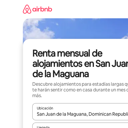
Omite
el
contenido
Renta mensual de
alojamientos en San Jua
de la Maguana
Descubre alojamientos para estadías largas 
te harán sentir como en casa durante un mes 
más.
Ubicación
Cuando los resultados estén disponibles, navega co
Llegada