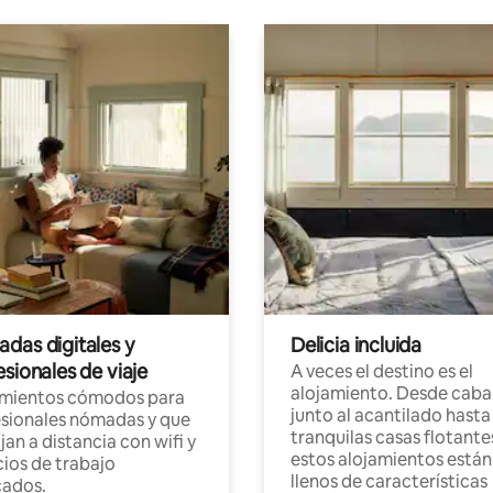
das digitales y
Delicia incluida
sionales de viaje
A veces el destino es el
alojamiento. Desde caba
amientos cómodos para
junto al acantilado hasta
sionales nómadas y que
tranquilas casas flotante
jan a distancia con wifi y
estos alojamientos están
ios de trabajo
llenos de características
cados.