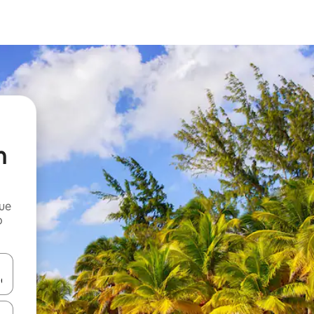
n
que
o
n las teclas de flecha hacia arriba y hacia abajo o explora con el tact