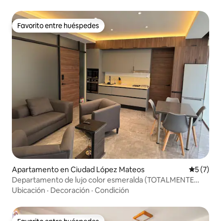
Favorito entre huéspedes
Favorito entre huéspedes
Apartamento en Ciudad López Mateos
Calificac
5 (7)
Departamento de lujo color esmeralda (TOTALMENTE
NUEVO)
Ubicación
·
Decoración
·
Condición