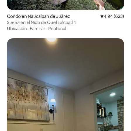
Condo en Naucalpan de Juárez
Calificación pr
4.94 (623)
Sueña en El Nido de Quetzalcoatl 1
Ubicación
·
Familiar
·
Peatonal