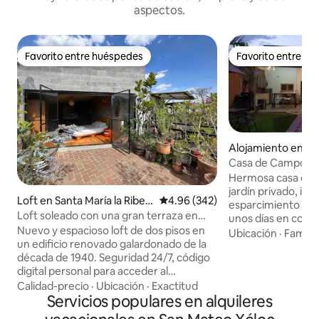
aspectos.
Favorito entre huéspedes
Favorito entre h
Favorito entre huéspedes
Favorito entre h
Alojamiento en Te
Casa de Campo Te
Hermosa casa de 
jardín privado, ide
Loft en Santa María la Riber
Calificación promedio: 4.96 de 5
4.96 (342)
esparcimiento y re
a
Loft soleado con una gran terraza en
unos días en comp
una zona histórica.
Nuevo y espacioso loft de dos pisos en
queridos. Ven a dis
Ubicación
·
Familia
un edificio renovado galardonado de la
la tranquilidad que
década de 1940. Seguridad 24/7, código
naturaleza. Ideal para ejecutivos,
digital personal para acceder al
convivir en familia, pareja, realizar una
apartamento, wifi, cocina totalmente
Calidad-precio
·
Ubicación
·
Exactitud
cena, o arreglar a
equipada, Smart TV con Netflix/Mubi y
Servicios populares en alquileres
novia, después de
lavandería compartida en el edificio. El
Jardín con bonita iluminación. Internet