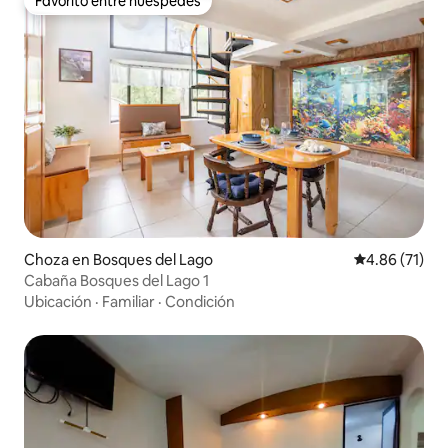
Favorito entre huéspedes
Favorito entre huéspedes
Choza en Bosques del Lago
Calificación 
4.86 (71)
Cabaña Bosques del Lago 1
Ubicación
·
Familiar
·
Condición