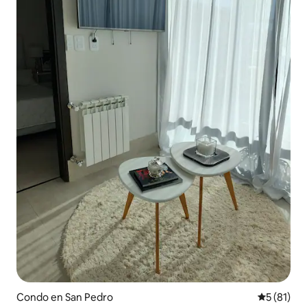
Condo en San Pedro
Calificaci
5 (81)