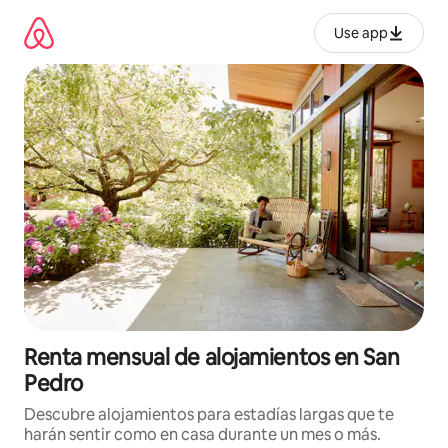
Omite
el
Use app
contenido
Renta mensual de alojamientos en San
Pedro
Descubre alojamientos para estadías largas que te
harán sentir como en casa durante un mes o más.