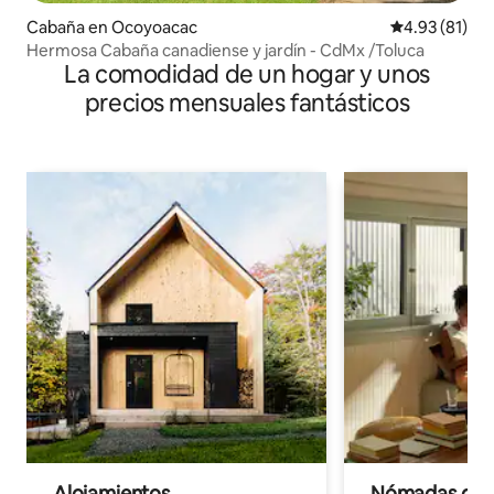
Cabaña en Ocoyoacac
Calificación 
4.93 (81)
Hermosa Cabaña canadiense y jardín - CdMx /Toluca
La comodidad de un hogar y unos
precios mensuales fantásticos
Alojamientos
Nómadas digit