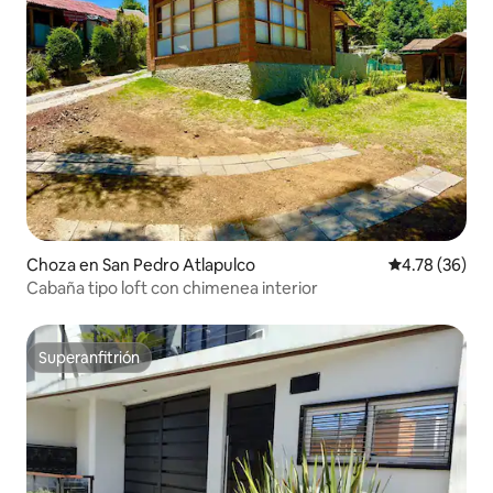
Choza en San Pedro Atlapulco
Calificación 
4.78 (36)
Cabaña tipo loft con chimenea interior
Superanfitrión
Superanfitrión