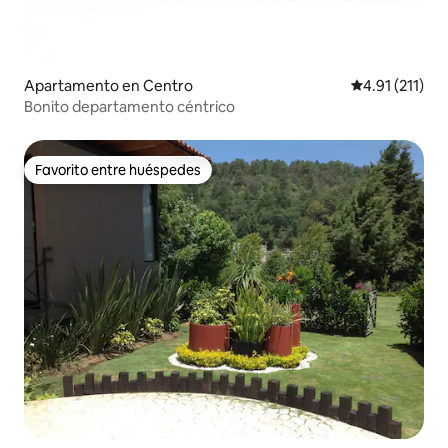
Apartamento en Centro
Calificación p
4.91 (211)
Bonito departamento céntrico
Favorito entre huéspedes
Favorito entre huéspedes