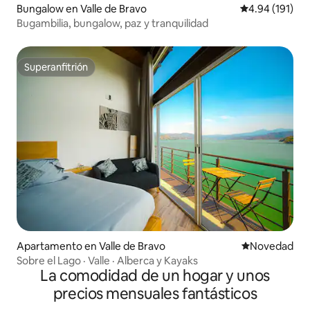
Bungalow en Valle de Bravo
Calificación p
4.94 (191)
Bugambilia, bungalow, paz y tranquilidad
Superanfitrión
Superanfitrión
Apartamento en Valle de Bravo
Lugar para ho
Novedad
Sobre el Lago · Valle · Alberca y Kayaks
La comodidad de un hogar y unos
precios mensuales fantásticos